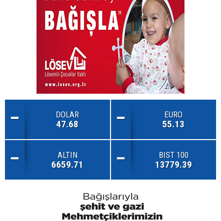
DOLAR
EURO
47.68
55.13
ALTIN
BIST 100
6659.71
13779.39