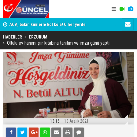
yor
ACA, bakın kimlerle kol kola! O her yerde
ADALET BAK
KİM KORU
HABERLER
ERZURUM
Oltulu ev hanımı şiir kitabına tanıtım ve imza günü yaptı
13:15
13 Aralık 2021