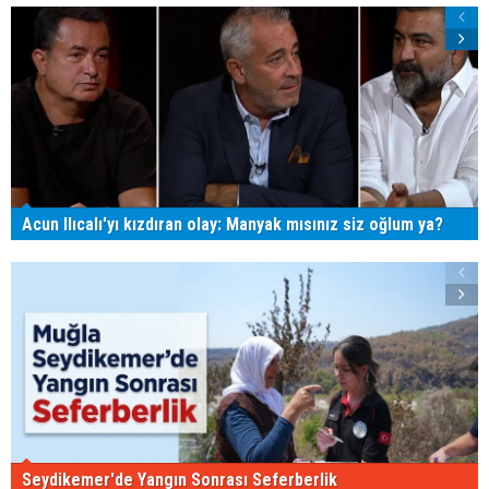
Acun Ilıcalı'yı kızdıran olay: Manyak mısınız siz oğlum ya?
Seydikemer'de Yangın Sonrası Seferberlik