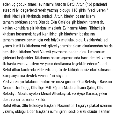
eden üç çocuk annesi ev hanımı Nurcan Betül Altun (46) pandemi
sürecini iyi değerlendirerek yazmış olduğu 116 şiirini "yedi veren "
isimli ikinci şiir kitabında topladı. Altun, kitabın basım işlemi
tamamlandıktan sonra Oltu'da Ekin Cafe'de şiir kitabını tanıtarak,
katılan konuklara şiir kitabını imzaladı. Ev hanımı Altun, “Birinci şiir
kitabımı bastırmak hayal iken ikinci şiir kitabımın baskısının
tamamlanması benim için çok büyük mutluluk oldu. Uzaklardaki sol
yanım isimli ilk kitabıma çok güzel yorumlar aldım okurlarımdan bu da
beni ikinci kitabım Yedi Veren’i yazmama neden oldu. Umuyorum
şiirlerimi beğenirler. Kitabımın basım aşamasında bana destek veren
ilk başta eşim ve ailem ve yakın dostlarıma teşekkür ederim” dedi.
Betül Altun tanıtımda elde edilen gelir ile kütüphanesiz okul kalmasın
kampanyasına destek vereceğini söyledi.
Yediveren şiir kitabının tanıtım ve imza gününe Oltu Belediye Başkanı
Necmettin Taşçı, Oltu İlçe Milli Eğitim Müdürü İlhami Şahin, Oltu
Belediye Meclis üyeleri Mesut Altunkaynak ve Ayşe Karaca, yakın
dost ve şiir severler katıldı.
Betül Altun, Oltu Belediye Başkanı Necmettin Taşçı’ya plaket üzerine
yazmış olduğu Lider Başkana isimli şiirini sesli olarak okudu. Tanıtım