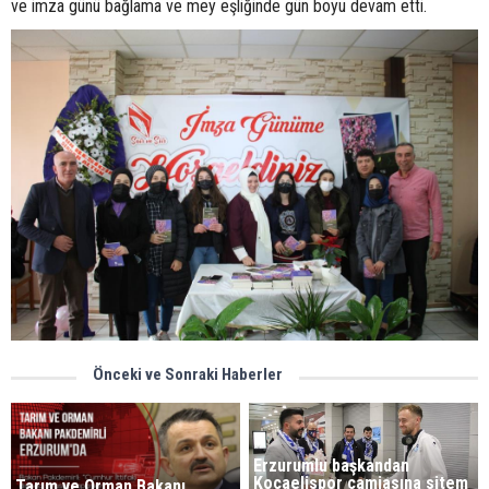
ve imza günü bağlama ve mey eşliğinde gün boyu devam etti.
Önceki ve Sonraki Haberler
Erzurumlu başkandan
Kocaelispor camiasına sitem
Tarım ve Orman Bakanı