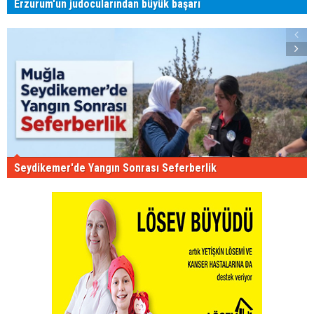
Erzurum'un judocularından büyük başarı
Seydikemer'de Yangın Sonrası Seferberlik