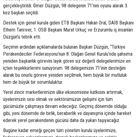
gerçekleştirildi. Ömer Düzgün, 98 delegenin 71’nini oyunu alarak 3.
kez başkan seçildi.
Destek için genel kurula giden ETB Başkanı Hakan Oral, DAİB Başkanı
Ethem Tanrıver, 1. OSB Başkanı Murat Urkuç ve Erzurumlu iş insanları
Düzgün’ü tebrik etti.
Seçimin ardından açıklamalarda bulunan Başkan Düzgün, “Türkiye
Perakendeciler Federasyonu’nun 8. Olağan Genel Kurulu’nda şahsıma
yeniden başkanlık görevini layık gören siz değerli delegelerimize en
içten teşekkürlerimi sunuyorum. 98 delegemizin 71’inin desteğini
alarak bu onurlu göreve yeniden seçilmek, hem büyük bir mutluluk
hem de büyük bir sorumluluktur.
Yerel zincir marketlerimizin ülke ekonomisine katkısını artırmak,
üyelerimizin sesi olmak ve sektörümüzün gelişimi için tüm
gücümüzle çalışmaya devam edeceğiz. Geçmiş dönemde olduğu
gibi, yeni dönemde de birlik, beraberlik ve dayanışma içinde hareket
ederek yerel perakendenin gücünü daha da yukarı taşıyacağız.
Bugüne kadar emeği geçen tüm yönetim kurulu üyelerimize,