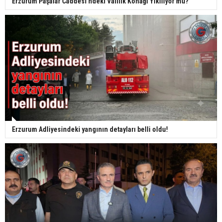
Erzurum Paşalar Caddesi'ndeki Valilik Konağı Yıkılıyor mu?
Erzurum Adliyesindeki yangının detayları belli oldu!