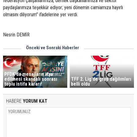
federasyon çalışanlarımıza, dernek başkanlarımıza ve sektör
paydaşlarımıza teşekkür ediyor; yeni dönemin camiamıza hayırlı
olmasını diliyorum” ifadelerine yer verdi.
Nesrin DEMİR
Önceki ve Sonraki Haberler
PFDK'da mesajların ifşa
edilmesi skandalı sonrası
TFF 2. Lig'de grup dağılımları
toplu istifa kararı!
belli oldu
HABERE
YORUM KAT