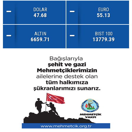
DOLAR
EURO
47.68
55.13
ALTIN
BIST 100
6659.71
13779.39