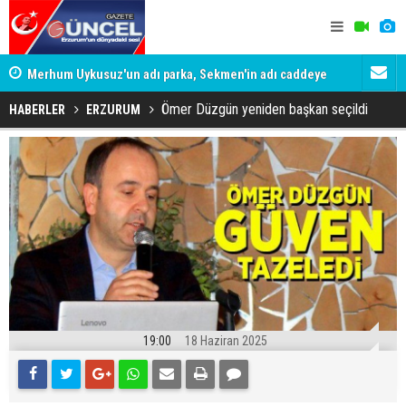
Merhum Uykusuz'un adı parka, Sekmen'in adı caddeye
Konuşanlar'
verildi
Gözaltına a
Ömer Düzgün yeniden başkan seçildi
HABERLER
ERZURUM
19:00
18 Haziran 2025