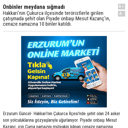
Onbinler meydana sığmadı
A+
Hakkari'nin Çukurca ilçesinde teröristlerle girilen
A-
çatışmada şehit olan Piyade onbaşı Mesut Kazanç'ın,
cenaze namazına 10 binler katıldı.
Erzurum Güncel- Hakkari'nin Çukurca İlçesi'nde şehit olan 24 asker
son yolculuklarına gözyaşlarıyla uğurlanıyor. Piyade onbaşı Mesut
Kazanç, için Cuma namazını müteakip kılınan cenaze namazına