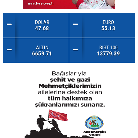
DOLAR
EURO
47.68
55.13
ALTIN
BIST 100
6659.71
13779.39