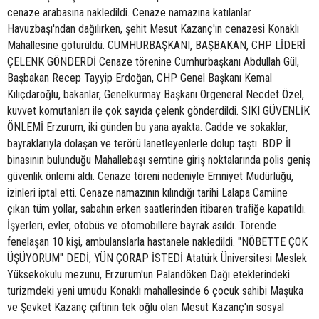
cenaze arabasına nakledildi. Cenaze namazına katılanlar
Havuzbaşı'ndan dağılırken, şehit Mesut Kazanç'ın cenazesi Konaklı
Mahallesine götürüldü. CUMHURBAŞKANI, BAŞBAKAN, CHP LİDERİ
ÇELENK GÖNDERDİ Cenaze törenine Cumhurbaşkanı Abdullah Gül,
Başbakan Recep Tayyip Erdoğan, CHP Genel Başkanı Kemal
Kılıçdaroğlu, bakanlar, Genelkurmay Başkanı Orgeneral Necdet Özel,
kuvvet komutanları ile çok sayıda çelenk gönderdildi. SIKI GÜVENLİK
ÖNLEMİ Erzurum, iki günden bu yana ayakta. Cadde ve sokaklar,
bayraklarıyla dolaşan ve terörü lanetleyenlerle dolup taştı. BDP İl
binasının bulunduğu Mahallebaşı semtine giriş noktalarında polis geniş
güvenlik önlemi aldı. Cenaze töreni nedeniyle Emniyet Müdürlüğü,
izinleri iptal etti. Cenaze namazının kılındığı tarihi Lalapa Camiine
çıkan tüm yollar, sabahın erken saatlerinden itibaren trafiğe kapatıldı.
İşyerleri, evler, otobüs ve otomobillere bayrak asıldı. Törende
fenelaşan 10 kişi, ambulanslarla hastanele nakledildi. "NÖBETTE ÇOK
ÜŞÜYORUM" DEDİ, YÜN ÇORAP İSTEDİ Atatürk Üniversitesi Meslek
Yüksekokulu mezunu, Erzurum'un Palandöken Dağı eteklerindeki
turizmdeki yeni umudu Konaklı mahallesinde 6 çocuk sahibi Maşuka
ve Şevket Kazanç çiftinin tek oğlu olan Mesut Kazanç'ın sosyal