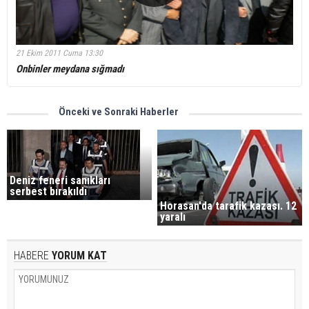
21 Ekim 2011 Cuma 13:30
Onbinler meydana sığmadı
Önceki ve Sonraki Haberler
Deniz feneri sanıkları
serbest bırakıldı
Horasan'da tarafik kazası. 12
yaralı
HABERE
YORUM KAT