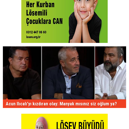
Acun Ilıcalı'yı kızdıran olay: Manyak mısınız siz oğlum ya?