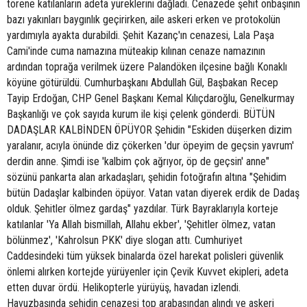
törene katılanların adeta yüreklerini dağladı. Cenazede şehit onbaşının
bazı yakınları baygınlık geçirirken, aile askeri erken ve protokolün
yardımıyla ayakta durabildi. Şehit Kazanç'ın cenazesi, Lala Paşa
Cami'inde cuma namazına müteakip kılınan cenaze namazının
ardından toprağa verilmek üzere Palandöken ilçesine bağlı Konaklı
köyüne götürüldü. Cumhurbaşkanı Abdullah Gül, Başbakan Recep
Tayip Erdoğan, CHP Genel Başkanı Kemal Kılıçdaroğlu, Genelkurmay
Başkanlığı ve çok sayıda kurum ile kişi çelenk gönderdi. BÜTÜN
DADAŞLAR KALBİNDEN ÖPÜYOR Şehidin "Eskiden düşerken dizim
yaralanır, acıyla önünde diz çökerken 'dur öpeyim de geçsin yavrum'
derdin anne. Şimdi ise 'kalbim çok ağrıyor, öp de geçsin' anne"
sözünü pankarta alan arkadaşları, şehidin fotoğrafın altına "Şehidim
bütün Dadaşlar kalbinden öpüyor. Vatan vatan diyerek erdik de Dadaş
olduk. Şehitler ölmez gardaş" yazdılar. Türk Bayraklarıyla korteje
katılanlar 'Ya Allah bismillah, Allahu ekber', 'Şehitler ölmez, vatan
bölünmez', 'Kahrolsun PKK' diye slogan attı. Cumhuriyet
Caddesindeki tüm yüksek binalarda özel harekat polisleri güvenlik
önlemi alırken kortejde yürüyenler için Çevik Kuvvet ekipleri, adeta
etten duvar ördü. Helikopterle yürüyüş, havadan izlendi.
Havuzbaşında şehidin cenazesi top arabasından alındı ve askeri