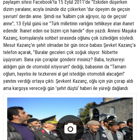
paylaşım sitesi Facebook'ta 15 Eylül 2011'de "Eskiden düşerken
dizim yaralanır, acıyla önünde diz çökerken 'dur öpeyim de geçsin
yavrum' derdin anne. Şimdi ise 'kalbim çok ağrıyor, öp de geçsin'
anne"; 13 Eylül günü ise "Türk milletinin varlığını tehlikeye atan ihanet
edendir. İhanet eden ise bizim için haindir" diye yazdı. Annesi Maşuka
Kazanç, komşularıyla sohbet sırasında oğlunu çok özlediğini söyledi.
Mesut Kazanç'ın şehit olmadan bir gün önce babası Şevket Kazanç'a
telefon açarak, "Buralar geceleri çok soğuk oluyor. Nöbette
üşüyorum. Bana yün çoraplar gönderir misiniz? Baba, tezkereyi
aldığım gün de otomobil istiyorum" dediği, babasının da "Tamam
oğlum, hayırlısı ile tezkereni al gel istediğin otomobili alacağım"
yanıtını verdiği ortaya çıktı. Şevkent Kazanç, oğlu için yün çorap aldı
ama kargoya vereceği gün 'şehit düştü' haberi ile yüreği dağlandı.