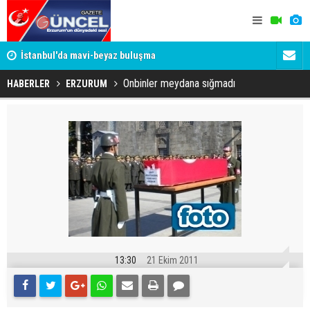
um
İstanbul'da mavi-beyaz buluşma
Erzurumspo
Onbinler meydana sığmadı
HABERLER
ERZURUM
13:30
21 Ekim 2011