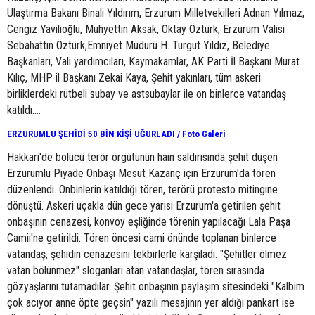
Ulaştırma Bakanı Binali Yıldırım, Erzurum Milletvekilleri Adnan Yılmaz,
Cengiz Yavilioğlu, Muhyettin Aksak, Oktay Öztürk, Erzurum Valisi
Sebahattin Öztürk,Emniyet Müdürü H. Turgut Yıldız, Belediye
Başkanları, Vali yardımcıları, Kaymakamlar, AK Parti İl Başkanı Murat
Kılıç, MHP il Başkanı Zekai Kaya, Şehit yakınları, tüm askeri
birliklerdeki rütbeli subay ve astsubaylar ile on binlerce vatandaş
katıldı....
ERZURUMLU ŞEHİDİ 50 BİN KİŞİ UĞURLADI / Foto Galeri
Hakkari'de bölücü terör örgütünün hain saldırısında şehit düşen
Erzurumlu Piyade Onbaşı Mesut Kazanç için Erzurum'da tören
düzenlendi. Onbinlerin katıldığı tören, terörü protesto mitingine
dönüştü. Askeri uçakla dün gece yarısı Erzurum'a getirilen şehit
onbaşının cenazesi, konvoy eşliğinde törenin yapılacağı Lala Paşa
Camii'ne getirildi. Tören öncesi cami önünde toplanan binlerce
vatandaş, şehidin cenazesini tekbirlerle karşıladı. "Şehitler ölmez
vatan bölünmez" sloganları atan vatandaşlar, tören sırasında
gözyaşlarını tutamadılar. Şehit onbaşının paylaşım sitesindeki "Kalbim
çok acıyor anne öpte geçsin" yazılı mesajının yer aldığı pankart ise