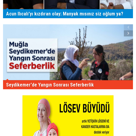
Acun Ilıcalı'yı kızdıran olay: Manyak mısınız siz oğlum ya?
Seydikemer'de Yangın Sonrası Seferberlik