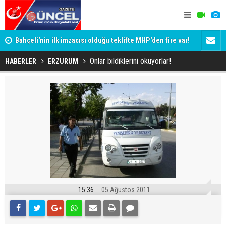
Bahçeli'nin ilk imzacısı olduğu teklifte MHP'den fire var!
Siyaset-Se
İşte imzalamayan o isim
Altınok ve K
Onlar bildiklerini okuyorlar!
HABERLER
ERZURUM
15:36
05 Ağustos 2011