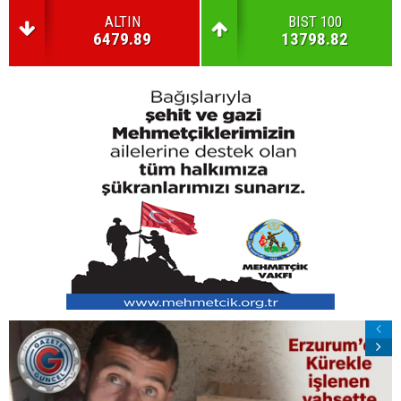
ALTIN
BIST 100
6479.89
13798.82