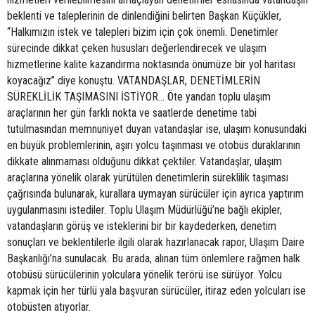
beklenti ve taleplerinin de dinlendiğini belirten Başkan Küçükler,
“Halkımızın istek ve talepleri bizim için çok önemli. Denetimler
sürecinde dikkat çeken hususları değerlendirecek ve ulaşım
hizmetlerine kalite kazandırma noktasında önümüze bir yol haritası
koyacağız” diye konuştu. VATANDAŞLAR, DENETİMLERİN
SÜREKLİLİK TAŞIMASINI İSTİYOR… Öte yandan toplu ulaşım
araçlarının her gün farklı nokta ve saatlerde denetime tabi
tutulmasından memnuniyet duyan vatandaşlar ise, ulaşım konusundaki
en büyük problemlerinin, aşırı yolcu taşınması ve otobüs duraklarının
dikkate alınmaması olduğunu dikkat çektiler. Vatandaşlar, ulaşım
araçlarına yönelik olarak yürütülen denetimlerin süreklilik taşıması
çağrısında bulunarak, kurallara uymayan sürücüler için ayrıca yaptırım
uygulanmasını istediler. Toplu Ulaşım Müdürlüğü’ne bağlı ekipler,
vatandaşların görüş ve isteklerini bir bir kaydederken, denetim
sonuçları ve beklentilerle ilgili olarak hazırlanacak rapor, Ulaşım Daire
Başkanlığı’na sunulacak. Bu arada, alınan tüm önlemlere rağmen halk
otobüsü sürücülerinin yolculara yönelik terörü ise sürüyor. Yolcu
kapmak için her türlü yala başvuran sürücüler, itiraz eden yolcuları ise
otobüsten atıyorlar.