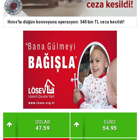
Hınıs'ta düğün konvoyuna operasyon: 540 bin TL ceza kesildi!
DOLAR
EURO
47.59
54.95