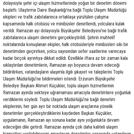
dolayısıyla şehir içi ulaşım hizmetlerinde yoğun bir denetim dönemi
başlattı. Ulaştırma Daire Başkanlığı’na bağlı Toplu Ulaşım Müdürlüğü
ekipleri ve trafik zabıtalarınca ortaklaşa yürütülen çalışma
kapsamında halk otobüsü ve minibüsler denetlendi, yolculara kulak
verildi. Ramazan ayı dolayısıyla Büyükşehir Belediyesi’ne bağlı trafik
zabıtalarınca ulaşım denetimi gerçekleştirildi. Şehrin muhtelif
noktalarında konuşlanan ekipler, halk otobüsleriyle minibüsleri sıkı bir
denetimden geçirirken, yolcu sayısından sefer saatlerine varıncaya
kadar birçok ayrıntıya dikkat edildi. Özellikle iftara az bir zaman kala
sıklaştırılan denetimlerin, Ramazan ayı boyunca devam edeceği
bildirilirken, vatandaşların ulaşımla ilgili şikayet ve taleplerini Toplu
Ulaşım Müdürlüğü’ne bildirmeleri istendi. Erzurum Büyükşehir
Belediye Başkanı Ahmet Küçükler, toplu ulaşım hizmetlerinin
Ramazan ayında sekteye uğramaması amacıyla denetimlere yoğunluk
verdiklerini söyledi. Toplu Ulaşım Müdürlüğü’ne bağlı denetim
ekiplerinin, her gün ayrı bir noktada ulaşım araçlarına yönelik
denetimler gerçekleştirdiklerini kaydeden Başkan Küçükler,
uygulamanın, Ramazan ayı sonuna kadar aynı yoğunlukta devam
edeceğini dile getirdi. Ramazan ayında çok daha kaliteli ulaşım
hizmetleri verilebilmesini amaçlayan denetimler esnasında vatandaşın