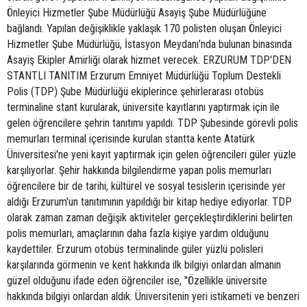
Önleyici Hizmetler Şube Müdürlüğü Asayiş Şube Müdürlüğüne
bağlandı. Yapılan değişiklikle yaklaşık 170 polisten oluşan Önleyici
Hizmetler Şube Müdürlüğü, İstasyon Meydanı'nda bulunan binasında
Asayiş Ekipler Amirliği olarak hizmet verecek. ERZURUM TDP'DEN
STANTLI TANITIM Erzurum Emniyet Müdürlüğü Toplum Destekli
Polis (TDP) Şube Müdürlüğü ekiplerince şehirlerarası otobüs
terminaline stant kurularak, üniversite kayıtlarını yaptırmak için ile
gelen öğrencilere şehrin tanıtımı yapıldı. TDP Şubesinde görevli polis
memurları terminal içerisinde kurulan stantta kente Atatürk
Üniversitesi'ne yeni kayıt yaptırmak için gelen öğrencileri güler yüzle
karşılıyorlar. Şehir hakkında bilgilendirme yapan polis memurları
öğrencilere bir de tarihi, kültürel ve sosyal tesislerin içerisinde yer
aldığı Erzurum'un tanıtımının yapıldığı bir kitap hediye ediyorlar. TDP
olarak zaman zaman değişik aktiviteler gerçekleştirdiklerini belirten
polis memurları, amaçlarının daha fazla kişiye yardım olduğunu
kaydettiler. Erzurum otobüs terminalinde güler yüzlü polisleri
karşılarında görmenin ve kent hakkında ilk bilgiyi onlardan almanın
güzel olduğunu ifade eden öğrenciler ise, "Özellikle üniversite
hakkında bilgiyi onlardan aldık. Üniversitenin yeri istikameti ve benzeri