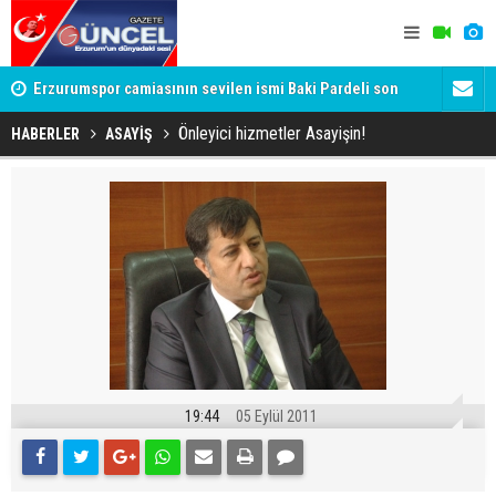
Erzurumspor camiasının sevilen ismi Baki Pardeli son
Seydikemer
yolculuğuna uğurlandı
Önleyici hizmetler Asayişin!
HABERLER
ASAYİŞ
19:44
05 Eylül 2011