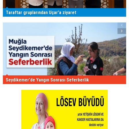
Taraftar gruplarından Uçar'a ziyaret
Seydikemer'de Yangın Sonrası Seferberlik