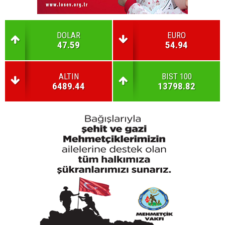
DOLAR
EURO
47.59
54.94
ALTIN
BIST 100
6489.44
13798.82