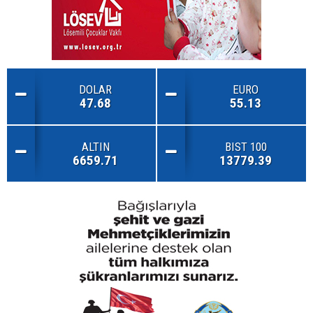
DOLAR
EURO
47.68
55.13
ALTIN
BIST 100
6659.71
13779.39