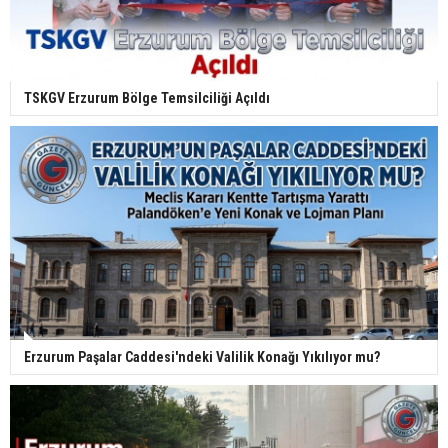
TSKGV Erzurum Bölge Temsilciliği Açıldı
Erzurum Paşalar Caddesi'ndeki Valilik Konağı Yıkılıyor mu?