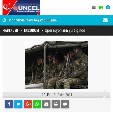
um
İstanbul'da mavi-beyaz buluşma
Erzurumspo
Operasyonların yurt içinde
HABERLER
ERZURUM
10:49
21 Ekim 2011