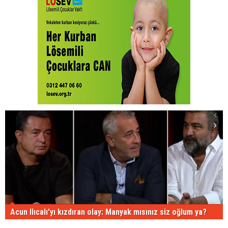
Acun Ilıcalı'yı kızdıran olay: Manyak mısınız siz oğlum ya?