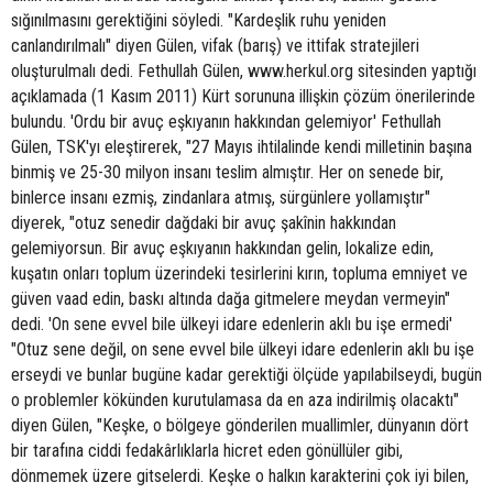
sığınılmasını gerektiğini söyledi. "Kardeşlik ruhu yeniden
canlandırılmalı" diyen Gülen, vifak (barış) ve ittifak stratejileri
oluşturulmalı dedi. Fethullah Gülen, www.herkul.org sitesinden yaptığı
açıklamada (1 Kasım 2011) Kürt sorununa illişkin çözüm önerilerinde
bulundu. 'Ordu bir avuç eşkıyanın hakkından gelemiyor' Fethullah
Gülen, TSK'yı eleştirerek, "27 Mayıs ihtilalinde kendi milletinin başına
binmiş ve 25-30 milyon insanı teslim almıştır. Her on senede bir,
binlerce insanı ezmiş, zindanlara atmış, sürgünlere yollamıştır"
diyerek, "otuz senedir dağdaki bir avuç şakînin hakkından
gelemiyorsun. Bir avuç eşkıyanın hakkından gelin, lokalize edin,
kuşatın onları toplum üzerindeki tesirlerini kırın, topluma emniyet ve
güven vaad edin, baskı altında dağa gitmelere meydan vermeyin"
dedi. 'On sene evvel bile ülkeyi idare edenlerin aklı bu işe ermedi'
"Otuz sene değil, on sene evvel bile ülkeyi idare edenlerin aklı bu işe
erseydi ve bunlar bugüne kadar gerektiği ölçüde yapılabilseydi, bugün
o problemler kökünden kurutulamasa da en aza indirilmiş olacaktı"
diyen Gülen, "Keşke, o bölgeye gönderilen muallimler, dünyanın dört
bir tarafına ciddi fedakârlıklarla hicret eden gönüllüler gibi,
dönmemek üzere gitselerdi. Keşke o halkın karakterini çok iyi bilen,