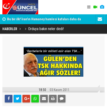
Bu bir ilk! İran'ın Hamaney hamlesi kafaları daha da
Erzurum'da 
karıştırdı
Orduya bakın neler dedi!
HABERLER
18:50
03 Kasım 2011