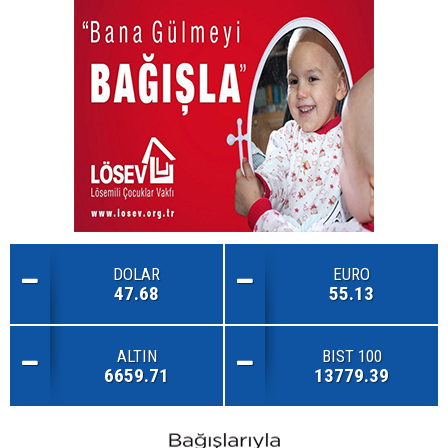
DOLAR
EURO
47.68
55.13
ALTIN
BIST 100
6659.71
13779.39