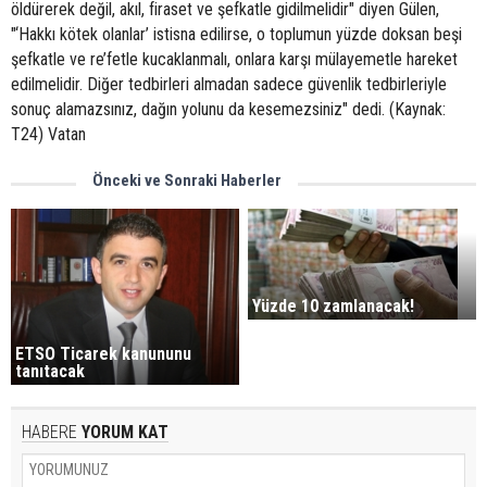
öldürerek değil, akıl, firaset ve şefkatle gidilmelidir" diyen Gülen,
"‘Hakkı kötek olanlar’ istisna edilirse, o toplumun yüzde doksan beşi
şefkatle ve re’fetle kucaklanmalı, onlara karşı mülayemetle hareket
edilmelidir. Diğer tedbirleri almadan sadece güvenlik tedbirleriyle
sonuç alamazsınız, dağın yolunu da kesemezsiniz" dedi. (Kaynak:
T24) Vatan
Önceki ve Sonraki Haberler
Yüzde 10 zamlanacak!
ETSO Ticarek kanununu
tanıtacak
HABERE
YORUM KAT