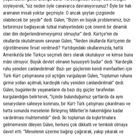
söyleyerek, "siz neden öyle canavarca davranıyorsunuz? Öyle bir hak
aramanın misali yoktur geçmişte. O ancak şeytan çizgisinde
olabilecek bir şeydir" dedi. Gülen, "Bizim en büyük problemimiz, bizi
birbirimize bağlayacak tutkal mahiyetindeki çok önemli bir dinamik
olan dini değerlendiremeyişimiz olmuştur" dedi. Kürtçe'nin de
okullarda okutulmasını savunan Gülen, "Neden okullarda Kürtçenin de
öğretilmesine fırsat verilmedi? Yurtdışındaki okullarımızda, hattâ
Amerika’da bile Türkçe seçmeli ders olarak okutuluyor ve kimse buna
mâni olmuyor. Büyük devlet olmanın hususiyeti budur" dedi. 'Kardeşlik
ruhu yeniden canlandırılmalı' Bazı şer güçlerinin kendi menfaatleri için
Türk-Kürt çatışmasına yol açtığını vurgulayan Gülen, "toplumun ruhuna
girme yolları açılmalı, kardeşlik ruhu yeniden canlandırılmalı" dedi.
Gülen, bugünlerde yaşananların da bazı dış güçler tarafından
kurgulandığını belirterek, "İçinde bulunduğumuz şartlarda da aynı
senaryoların sahneye konması, bir Kürt-Türk çatışması çıkarılması ve
hatta sonunda meselenin Birleşmiş Milletler’in hakemliğine kadar
vardırılması muhtemeldir" dedi. İki toplumun da kışkırtmalara
gelmemesini dileyen Gülen, herkesi çok dikkatli ve temkinli olmaya
davet etti. "Meselenin üzerine bağırıp çağırarak, yakıp yıkarak ve