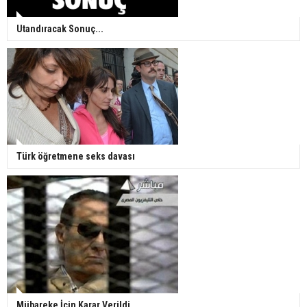
Utandıracak Sonuç...
Türk öğretmene seks davası
Mübareke İçin Karar Verildi