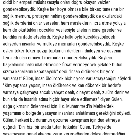
ciddi bir empati mülahazasıyla onları doğru okuyan vaizler
gönderebilseydik. Keşke her köye olmasa bile birkaç tanesine bir
sağlık memuru, pratisyen hekim gönderebilseydik de okullardaki
sağlık derslerini onlar verseler; hem mesleklerini icra etme yoluyla
hem de okuttukları çocuklar vesilesiyle ailelerin içine girseler ve
kendilerini ifade etselerdi. Keşke halkı öyle kucaklayabilecek
adliyeden insanlar ve mülkiye memurları gönderebilseydik. Keşke
evleri teker teker gezip toplumun dertlerini dinleyen ve güvenin
teminatı olan emniyet memurları gönderebilseydik. Böylece
başkalarının halkı idlal etmesine fırsat vermeyecek şekilde bütün
sızma kanallarını kapatsaydık" dedi. 'İnsan öldürerek bir yere
varılamaz' Gülen, insan öldürerek hiçbir yere varılamayacağını söyledi.
"Kim yaparsa yapsın, insan öldürerek ve kan dökerek bir hedefe
varmaya çalışmaya ancak vahşet denir, cinayet denir, zulüm denir ve
bunlarla da insanlık adına hiçbir hayır elde edilemez" diyen Gülen,
dağa çıkmanın önlenmesi için Hz. Muhammed'in Mekke'deki
yaşamının o bölgede yaşayan insanlara anlatılması gerektiğini söyledi.
Gülen, herkesi bu durumun çözüme kavuşması için dua etmeye
çağırdı. 'Din, bizi bir arada tutan tutkaldır' Gülen, Türkiye'de
yaşamasının genel ahenge zarar vereceğinden dolayı dönmediğini