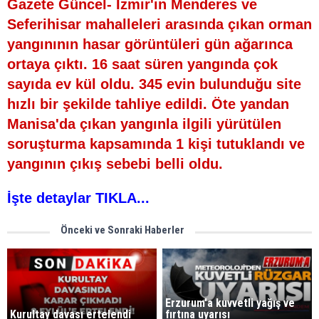
Gazete Güncel- İzmir'in Menderes ve
Seferihisar mahalleleri arasında çıkan orman
yangınının hasar görüntüleri gün ağarınca
ortaya çıktı. 16 saat süren yangında çok
sayıda ev kül oldu. 345 evin bulunduğu site
hızlı bir şekilde tahliye edildi. Öte yandan
Manisa'da çıkan yangınla ilgili yürütülen
soruşturma kapsamında 1 kişi tutuklandı ve
yangının çıkış sebebi belli oldu.
İşte detaylar TIKLA...
Önceki ve Sonraki Haberler
Erzurum'a kuvvetli yağış ve
Kurultay davası ertelendi
fırtına uyarısı