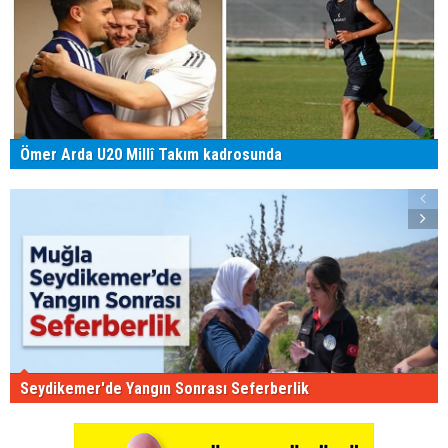
Ömer Arda U20 Millî Takım kadrosunda
Seydikemer'de Yangın Sonrası Seferberlik