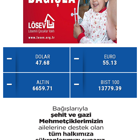
DOLAR
EURO
47.68
55.13
ALTIN
BIST 100
6659.71
13779.39