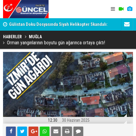
h
Gülistan Doku Dosyasında Siyah Helikopter Skandalı:
Ömer Arda 
Tutuklanan 'Hayırsever', Valiyi Geçemedi!
HABERLER
MUĞLA
Orman yangınlarının boyutu gün ağarınca ortaya çıktı!
12:30
30 Haziran 2025