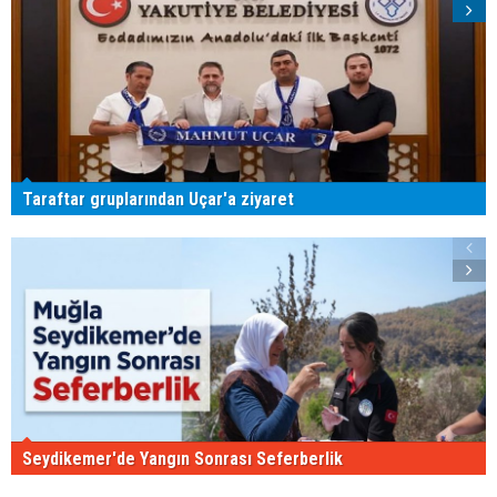
Taraftar gruplarından Uçar'a ziyaret
Seydikemer'de Yangın Sonrası Seferberlik