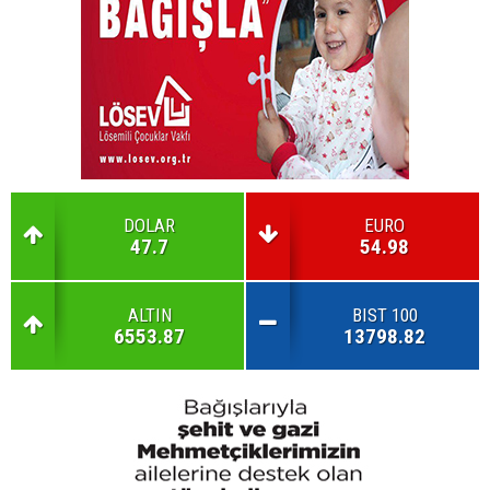
DOLAR
EURO
47.7
54.98
ALTIN
BIST 100
6553.87
13798.82