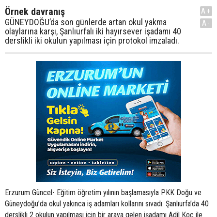
Örnek davranış
A+
GÜNEYDOĞU’da son günlerde artan okul yakma
A-
olaylarına karşı, Şanlıurfalı iki hayırsever işadamı 40
derslikli iki okulun yapılması için protokol imzaladı.
Erzurum Güncel- Eğitim öğretim yılının başlamasıyla PKK Doğu ve
Güneydoğu’da okul yakınca iş adamları kollarını sıvadı. Şanlıurfa’da 40
derslikli 2 okulun yapılması için bir araya gelen işadamı Adil Koç ile