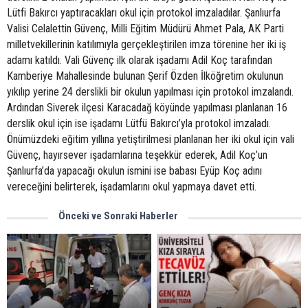
Lütfi Bakırcı yaptıracakları okul için protokol imzaladılar. Şanlıurfa
Valisi Celalettin Güvenç, Milli Eğitim Müdürü Ahmet Pala, AK Parti
milletvekillerinin katılımıyla gerçekleştirilen imza törenine her iki iş
adamı katıldı. Vali Güvenç ilk olarak işadamı Adil Koç tarafından
Kamberiye Mahallesinde bulunan Şerif Özden İlköğretim okulunun
yıkılıp yerine 24 derslikli bir okulun yapılması için protokol imzalandı.
Ardından Siverek ilçesi Karacadağ köyünde yapılması planlanan 16
derslik okul için ise işadamı Lütfü Bakırcı’yla protokol imzaladı.
Önümüzdeki eğitim yıllına yetiştirilmesi planlanan her iki okul için vali
Güvenç, hayırsever işadamlarına teşekkür ederek, Adil Koç’un
Şanlıurfa’da yapacağı okulun ismini ise babası Eyüp Koç adını
vereceğini belirterek, işadamlarını okul yapmaya davet etti.
Önceki ve Sonraki Haberler