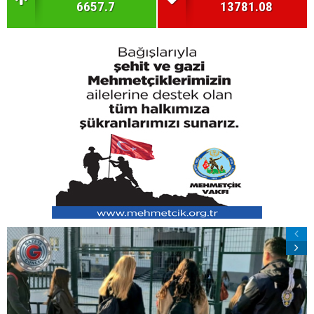
6657.7
13781.08