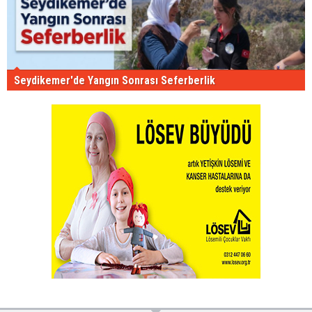
Seydikemer'de Yangın Sonrası Seferberlik