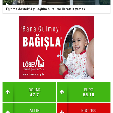
Eğitime destek! 4 yıl eğitim bursu ve ücretsiz yemek
DOLAR
EURO
47.7
55.18
ALTIN
BIST 100