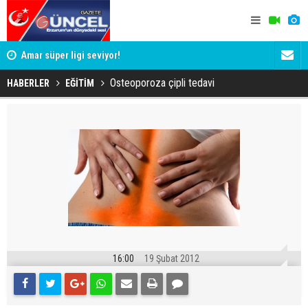
Aca
Amar süper ligi seviyor!
Erzurum Paş
mu?
Osteoporoza çipli tedavi
HABERLER
EĞİTİM
16:00
19 Şubat 2012