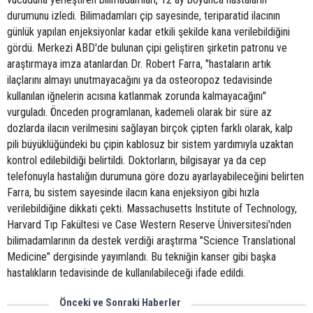
durumunu izledi. Bilimadamları çip sayesinde, teriparatid ilacının
günlük yapılan enjeksiyonlar kadar etkili şekilde kana verilebildiğini
gördü. Merkezi ABD'de bulunan çipi geliştiren şirketin patronu ve
araştırmaya imza atanlardan Dr. Robert Farra, "hastaların artık
ilaçlarını almayı unutmayacağını ya da osteoropoz tedavisinde
kullanılan iğnelerin acısına katlanmak zorunda kalmayacağını"
vurguladı. Önceden programlanan, kademeli olarak bir süre az
dozlarda ilacın verilmesini sağlayan birçok çipten farklı olarak, kalp
pili büyüklüğündeki bu çipin kablosuz bir sistem yardımıyla uzaktan
kontrol edilebildiği belirtildi. Doktorların, bilgisayar ya da cep
telefonuyla hastalığın durumuna göre dozu ayarlayabileceğini belirten
Farra, bu sistem sayesinde ilacın kana enjeksiyon gibi hızla
verilebildiğine dikkati çekti. Massachusetts Institute of Technology,
Harvard Tıp Fakültesi ve Case Western Reserve Üniversitesi'nden
bilimadamlarının da destek verdiği araştırma "Science Translational
Medicine" dergisinde yayımlandı. Bu tekniğin kanser gibi başka
hastalıkların tedavisinde de kullanılabileceği ifade edildi.
Önceki ve Sonraki Haberler