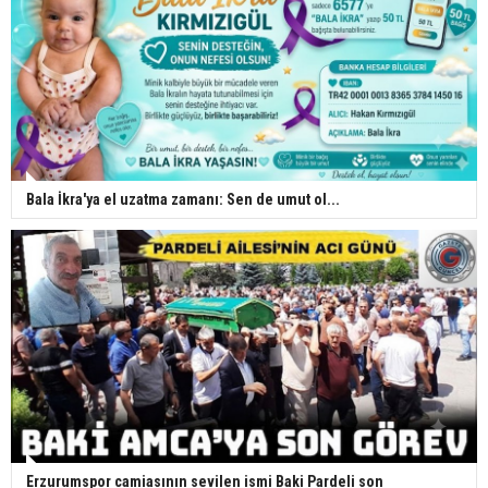
Bala İkra'ya el uzatma zamanı: Sen de umut ol...
Erzurumspor camiasının sevilen ismi Baki Pardeli son