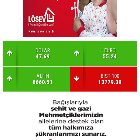
DOLAR
EURO
47.69
55.24
ALTIN
BIST 100
6660.51
13779.39