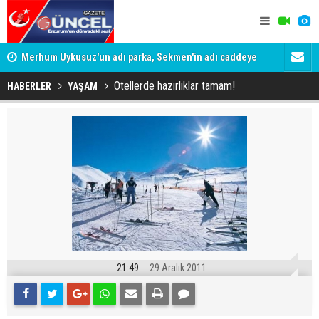
Merhum Uykusuz'un adı parka, Sekmen'in adı caddeye
Konuşanlar'
verildi
Gözaltına a
Otellerde hazırlıklar tamam!
HABERLER
YAŞAM
21:49
29 Aralık 2011