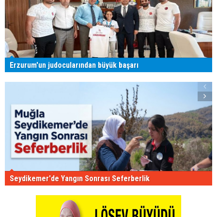
Erzurum'un judocularından büyük başarı
Seydikemer'de Yangın Sonrası Seferberlik