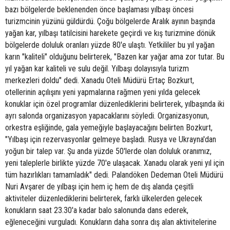
bazı bölgelerde beklenenden önce başlaması yılbaşı öncesi
turizmcinin yüzünü güldürdü. Çoğu bölgelerde Aralık ayının başında
yağan kar, yılbaşı tatilcisini harekete geçirdi ve kış turizmine dönük
bölgelerde doluluk oranları yüzde 80'e ulaştı. Yetkililer bu yıl yağan
karın "kaliteli" olduğunu belirterek, "Bazen kar yağar ama zor tutar. Bu
yıl yağan kar kaliteli ve sulu değil. Yılbaşı dolayısıyla turizm
merkezleri doldu" dedi. Xanadu Oteli Müdürü Ertaç Bozkurt,
otellerinin açılışını yeni yapmalarına rağmen yeni yılda gelecek
konuklar için özel programlar düzenlediklerini belirterek, yılbaşında iki
ayrı salonda organizasyon yapacaklarını söyledi. Organizasyonun,
orkestra eşliğinde, gala yemeğiyle başlayacağını belirten Bozkurt,
"Yılbaşı için rezervasyonlar gelmeye başladı. Rusya ve Ukrayna'dan
yoğun bir talep var. Şu anda yüzde 50'lerde olan doluluk oranımız,
yeni taleplerle birlikte yüzde 70'e ulaşacak. Xanadu olarak yeni yıl için
tüm hazırlıkları tamamladık" dedi. Palandöken Dedeman Oteli Müdürü
Nuri Avşarer de yılbaşı için hem iç hem de dış alanda çeşitli
aktiviteler düzenlediklerini belirterek, farklı ülkelerden gelecek
konukların saat 23.30'a kadar balo salonunda dans ederek,
eğleneceğini vurguladı. Konukların daha sonra dış alan aktivitelerine