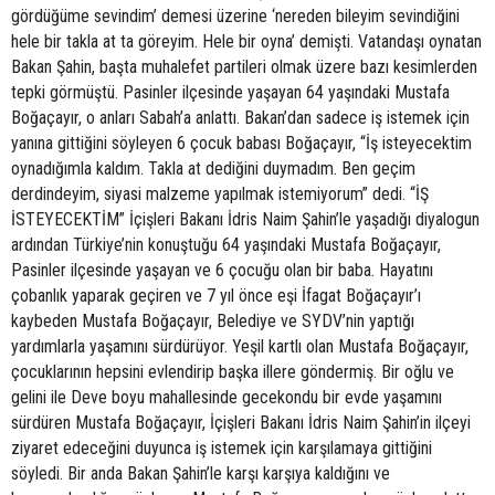
gördüğüme sevindim’ demesi üzerine ‘nereden bileyim sevindiğini
hele bir takla at ta göreyim. Hele bir oyna’ demişti. Vatandaşı oynatan
Bakan Şahin, başta muhalefet partileri olmak üzere bazı kesimlerden
tepki görmüştü. Pasinler ilçesinde yaşayan 64 yaşındaki Mustafa
Boğaçayır, o anları Sabah’a anlattı. Bakan’dan sadece iş istemek için
yanına gittiğini söyleyen 6 çocuk babası Boğaçayır, “İş isteyecektim
oynadığımla kaldım. Takla at dediğini duymadım. Ben geçim
derdindeyim, siyasi malzeme yapılmak istemiyorum” dedi. “İŞ
İSTEYECEKTİM” İçişleri Bakanı İdris Naim Şahin’le yaşadığı diyalogun
ardından Türkiye’nin konuştuğu 64 yaşındaki Mustafa Boğaçayır,
Pasinler ilçesinde yaşayan ve 6 çocuğu olan bir baba. Hayatını
çobanlık yaparak geçiren ve 7 yıl önce eşi İfagat Boğaçayır’ı
kaybeden Mustafa Boğaçayır, Belediye ve SYDV’nin yaptığı
yardımlarla yaşamını sürdürüyor. Yeşil kartlı olan Mustafa Boğaçayır,
çocuklarının hepsini evlendirip başka illere göndermiş. Bir oğlu ve
gelini ile Deve boyu mahallesinde gecekondu bir evde yaşamını
sürdüren Mustafa Boğaçayır, İçişleri Bakanı İdris Naim Şahin’in ilçeyi
ziyaret edeceğini duyunca iş istemek için karşılamaya gittiğini
söyledi. Bir anda Bakan Şahin’le karşı karşıya kaldığını ve