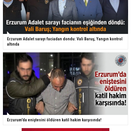
Erzurum Adalet sarayı faciadan dondu: Vali Baruş; Yangın kontrol
altında
Erzurum'da eniştesini öldüren katil hakim karşısında!