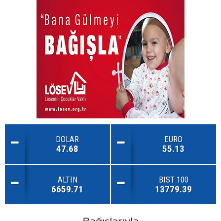
DOLAR
EURO
47.68
55.13
ALTIN
BIST 100
6659.71
13779.39