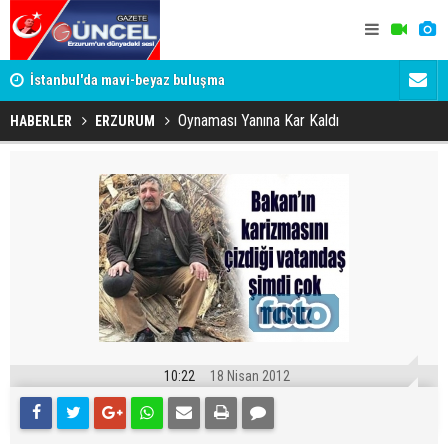
um
İstanbul'da mavi-beyaz buluşma
Erzurumspo
Oynaması Yanına Kar Kaldı
HABERLER
ERZURUM
10:22
18 Nisan 2012