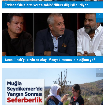
Erzincan'da alarm veren tablo! Nüfus düşüşü sürüyor
Acun Ilıcalı'yı kızdıran olay: Manyak mısınız siz oğlum ya?