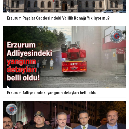
Erzurum Paşalar Caddesi'ndeki Valilik Konağı Yıkılıyor mu?
Erzurum Adliyesindeki yangının detayları belli oldu!