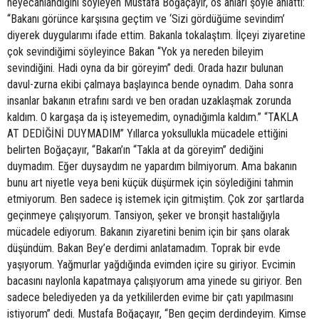
heyecanlandığını söyleyen Mustafa Boğaçayır, os anları şöyle anlattı:
“Bakanı görünce karşısına geçtim ve ‘Sizi gördüğüme sevindim’
diyerek duygularımı ifade ettim. Bakanla tokalaştım. İlçeyi ziyaretine
çok sevindiğimi söyleyince Bakan “Yok ya nereden bileyim
sevindiğini. Hadi oyna da bir göreyim” dedi. Orada hazır bulunan
davul-zurna ekibi çalmaya başlayınca bende oynadım. Daha sonra
insanlar bakanın etrafını sardı ve ben oradan uzaklaşmak zorunda
kaldım. O kargaşa da iş isteyemedim, oynadığımla kaldım.” “TAKLA
AT DEDİĞİNİ DUYMADIM” Yıllarca yoksullukla mücadele ettiğini
belirten Boğaçayır, “Bakan’ın “Takla at da göreyim” dediğini
duymadım. Eğer duysaydım ne yapardım bilmiyorum. Ama bakanın
bunu art niyetle veya beni küçük düşürmek için söylediğini tahmin
etmiyorum. Ben sadece iş istemek için gitmiştim. Çok zor şartlarda
geçinmeye çalışıyorum. Tansiyon, şeker ve bronşit hastalığıyla
mücadele ediyorum. Bakanın ziyaretini benim için bir şans olarak
düşündüm. Bakan Bey’e derdimi anlatamadım. Toprak bir evde
yaşıyorum. Yağmurlar yağdığında evimden içire su giriyor. Evcimin
bacasını naylonla kapatmaya çalışıyorum ama yinede su giriyor. Ben
sadece belediyeden ya da yetkililerden evime bir çatı yapılmasını
istiyorum” dedi. Mustafa Boğaçayır, “Ben geçim derdindeyim. Kimse