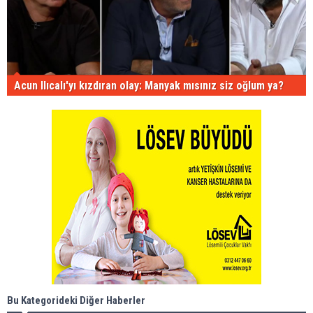
Acun Ilıcalı'yı kızdıran olay: Manyak mısınız siz oğlum ya?
Bu Kategorideki Diğer Haberler