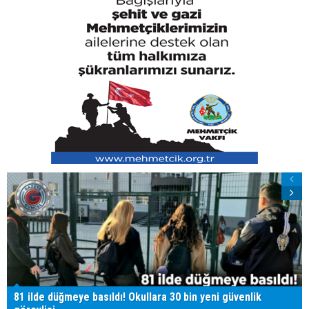
81 ilde düğmeye basıldı! Okullara 30 bin yeni güvenlik