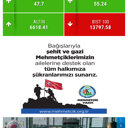
47.7
55.24
ALTIN
BIST 100
6618.41
13797.58