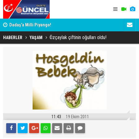
Dadaş'a Milli Piyango!
Erzurum'da
fikriydi?
Özçaylak çiftinin oğulları oldu!
HABERLER
YAŞAM
11:43
19 Ekim 2011