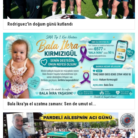
Rodriguez'in doğum günü kutlandı
Bala İkra'ya el uzatma zamanı: Sen de umut ol...