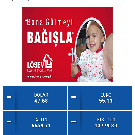
DOLAR
EURO
47.68
55.13
ALTIN
BIST 100
6659.71
13779.39