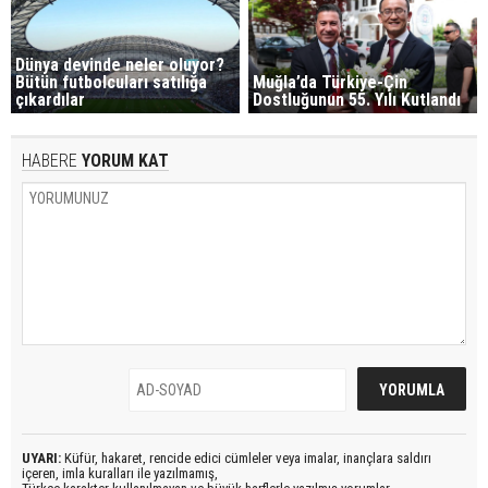
Dünya devinde neler oluyor?
Bütün futbolcuları satılığa
Muğla’da Türkiye-Çin
çıkardılar
Dostluğunun 55. Yılı Kutlandı
HABERE
YORUM KAT
UYARI:
Küfür, hakaret, rencide edici cümleler veya imalar, inançlara saldırı
içeren, imla kuralları ile yazılmamış,