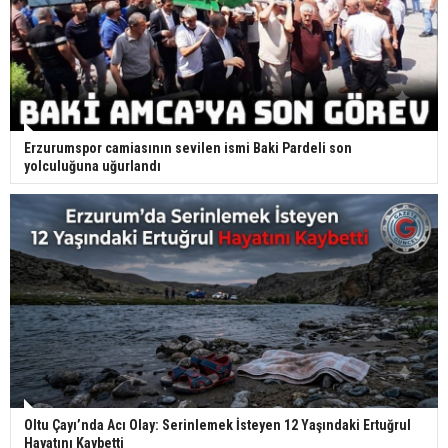
Erzurumspor camiasının sevilen ismi Baki Pardeli son
yolculuğuna uğurlandı
Oltu Çayı’nda Acı Olay: Serinlemek İsteyen 12 Yaşındaki Ertuğrul
Hayatını Kaybetti