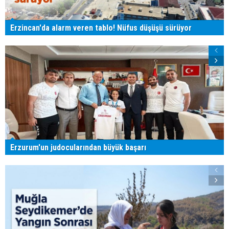
Erzincan'da alarm veren tablo! Nüfus düşüşü sürüyor
Erzurum'un judocularından büyük başarı