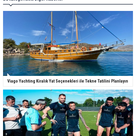
Viago Yachting Kiralık Yat Seçenekleri ile Tekne Tatilini Planlayın