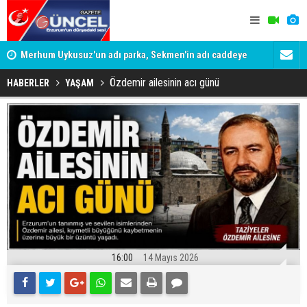
Merhum Uykusuz'un adı parka, Sekmen'in adı caddeye
Konuşanlar'
verildi
Gözaltına a
Özdemir ailesinin acı günü
HABERLER
YAŞAM
16:00
14 Mayıs 2026