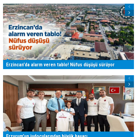
Erzincan'da alarm veren tablo! Nüfus düşüşü sürüyor
Erzurum'un judocularından büyük başarı