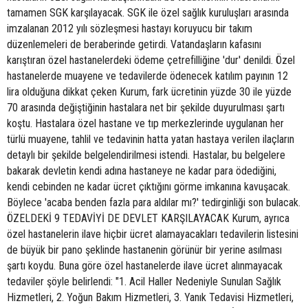
tamamen SGK karşılayacak. SGK ile özel sağlık kuruluşları arasında
imzalanan 2012 yılı sözleşmesi hastayı koruyucu bir takım
düzenlemeleri de beraberinde getirdi. Vatandaşların kafasını
karıştıran özel hastanelerdeki ödeme çetrefilliğine 'dur' denildi. Özel
hastanelerde muayene ve tedavilerde ödenecek katılım payının 12
lira olduğuna dikkat çeken Kurum, fark ücretinin yüzde 30 ile yüzde
70 arasında değiştiğinin hastalara net bir şekilde duyurulması şartı
koştu. Hastalara özel hastane ve tıp merkezlerinde uygulanan her
türlü muayene, tahlil ve tedavinin hatta yatan hastaya verilen ilaçların
detaylı bir şekilde belgelendirilmesi istendi. Hastalar, bu belgelere
bakarak devletin kendi adına hastaneye ne kadar para ödediğini,
kendi cebinden ne kadar ücret çıktığını görme imkanına kavuşacak.
Böylece 'acaba benden fazla para aldılar mı?' tedirginliği son bulacak.
ÖZELDEKİ 9 TEDAVİYİ DE DEVLET KARŞILAYACAK Kurum, ayrıca
özel hastanelerin ilave hiçbir ücret alamayacakları tedavilerin listesini
de büyük bir pano şeklinde hastanenin görünür bir yerine asılması
şartı koydu. Buna göre özel hastanelerde ilave ücret alınmayacak
tedaviler şöyle belirlendi: "1. Acil Haller Nedeniyle Sunulan Sağlık
Hizmetleri, 2. Yoğun Bakım Hizmetleri, 3. Yanık Tedavisi Hizmetleri,