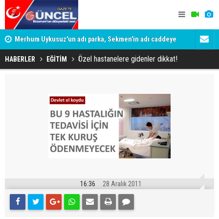
Merhum Uykusuz'un adı parka, Sekmen'in adı caddeye
Konuşanlar'
verildi
Gözaltına a
Özel hastanelere gidenler dikkat!
HABERLER
EĞİTİM
16:36
28 Aralık 2011