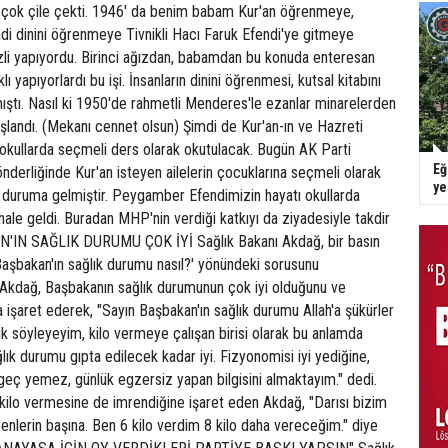
çok çile çekti. 1946' da benim babam Kur'an öğrenmeye,
di dinini öğrenmeye Tivnikli Hacı Faruk Efendi'ye gitmeye
izli yapıyordu. Birinci ağızdan, babamdan bu konuda enteresan
aklı yapıyorlardı bu işi. İnsanların dinini öğrenmesi, kutsal kitabını
ştı. Nasıl ki 1950'de rahmetli Menderes'le ezanlar minarelerden
şlandı. (Mekanı cennet olsun) Şimdi de Kur'an-ın ve Hazreti
kullarda seçmeli ders olarak okutulacak. Bugün AK Parti
Eğ
derliğinde Kur'an isteyen ailelerin çocuklarına seçmeli olarak
y
ir duruma gelmiştir. Peygamber Efendimizin hayatı okullarda
hale geldi. Buradan MHP'nin verdiği katkıyı da ziyadesiyle takdir
'IN SAĞLIK DURUMU ÇOK İYİ Sağlık Bakanı Akdağ, bir basın
aşbakan'ın sağlık durumu nasıl?' yönündeki sorusunu
 Akdağ, Başbakanın sağlık durumunun çok iyi olduğunu ve
na işaret ederek, "Sayın Başbakan'ın sağlık durumu Allah'a şükürler
 söyleyeyim, kilo vermeye çalışan birisi olarak bu anlamda
lık durumu gıpta edilecek kadar iyi. Fizyonomisi iyi yediğine,
 geç yemez, günlük egzersiz yapan bilgisini almaktayım." dedi.
kilo vermesine de imrendiğine işaret eden Akdağ, "Darısı bizim
yenlerin başına. Ben 6 kilo verdim 8 kilo daha vereceğim." diye