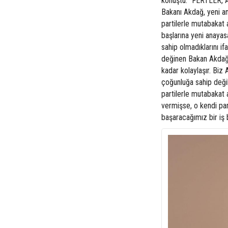
konuştu. "FERTLER,
Bakanı Akdağ, yeni an
partilerle mutabakat 
başlarına yeni anaya
sahip olmadıklarını i
değinen Bakan Akdağ,
kadar kolaylaşır. Biz
çoğunluğa sahip değil
partilerle mutabakat a
vermişse, o kendi par
başaracağımız bir iş