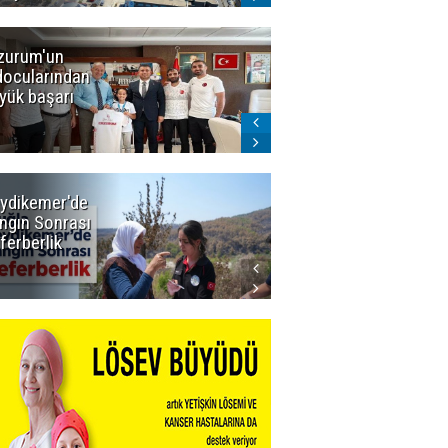
zurum'un
Amar süper
docularından
ligi seviyor!
yük başarı
ydikemer'de
Muğla
ngın Sonrası
Büyükşehir
ferberlik
Tüm
İmkânlarıyla
Yangın
Sahasında