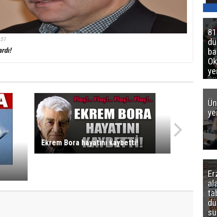
81
:51
d
rdı!
ba
Ok
ye
gö
Ün
ye
Ekrem Bora hayatını kaybetti!
Er
al
ta
dü
sü