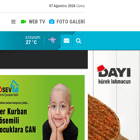
07 Ağustos 2026
Cuma
WEB TV
FOTO GALERİ
Erzurum
Konuşanlar'a katıldı, söyledikleri başına iş açtı! Göza
27 °C