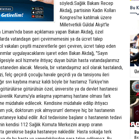
söyledi.Sağlık Bakanı Recep
Bu K
Akdağ, partisinin Kadın Kolları
Kongresi'ne katılmak üzere
Milletvetkili Güldal Akşit'le
a Limanı'nda basın açıklaması yapan Bakan Akdağ, özel
alarda vatandaşın geri çevirmemesini ya da ücret talep
il vakaları çeşitli mazeretlerle geri çeviren, ücret talep eden
ırımlar uygulayacaklarını işaret eden Bakan Akdağ, "Sayın
gesiyle acil hizmete ihtiyaç duyan bütün hasta vatandaşlarımız
astaneden alacak. Mesela, bir vatandaşımız acil olarak hastalandı,
Ün
zi, felç geçirdi çocuğu havale geçirdi ya da tansiyonu ileri
ır sıvı kaybına maruz kaldı böyle bir hastamız Türkiye'nin
ötürülürse götürülsün özel, üniversite ya da devlet hastanesi
üvenlik Kurumu'yla anlaşma yapmamış hastane olması fark
ne müdahale edilecek. Kendisine müdahale edilip ihtiyacı
nım yok, doktorum yok almıyorum' demeye hiç bir hastanenin
staneye kabul edilir. Acil tedavisine başlanır o hastanenin tedavi
nin kendisi 112 Sağlık Komuta Merkezini arayıp oranın
ta gerekirse başka hastaneye nakledilir. Hasta sokağa terk
Ba
Er
 ya da bu hasta ve yanındakilerden para talep edilemez. Bu