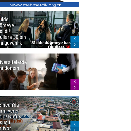
 ilde
Erzurum'da
üğmeye
Kürekle
sıldı!
işlenen
ullara 30 bin
vahşette karar
ni güvenlik
kesinleşti!
revlisi
Yargıtay
cezaları onadı
iversitelerde
Başkan
ni dönem
Sekmen'den
Tercih
Döneminde
Erzurum
Vurgusu
zincan'da
Meteoroloji
arm veren
uyardı!
blo! Nüfus
Doğu'ya yaz
şüşü
gelmeyecek
rüyor