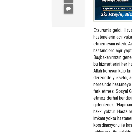
Erzurum'a geldi. Hav
hastanelerin acil vak
etmemesini istedi. Ac
hastanelere ağır yapt
Başbakanımızın genel
bu hizmetlerini her h
Allah korusun kalp kri
derecede yükseldi, ağ
neresinde hastaneye g
fark etmez. Sosyal G
etmez derhal kendisi
giderilecek. 'Ekipma
hakkı yoktur. Hasta ha
imkanı yokta hastane
koordinasyonu ile has
edilemez. Bu şekilde