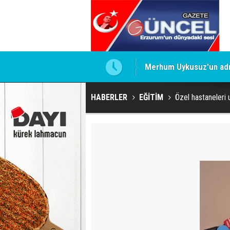
Merhum Uykusuz'un adı 
HABERLER
EĞİTİM
Özel hastaneleri 