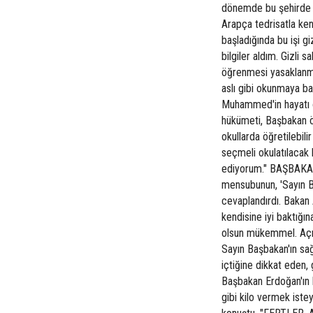
dönemde bu şehirde 
Arapça tedrisatla ken
başladığında bu işi g
bilgiler aldım. Gizli s
öğrenmesi yasaklanmı
aslı gibi okunmaya ba
Muhammed'in hayatı o
hükümeti, Başbakan ön
okullarda öğretilebil
seçmeli okulatılacak 
ediyorum." BAŞBAKAN
mensubunun, 'Sayın B
cevaplandırdı. Bakan
kendisine iyi baktığı
olsun mükemmel. Açık
Sayın Başbakan'ın sağ
içtiğine dikkat eden,
Başbakan Erdoğan'ın 
gibi kilo vermek iste