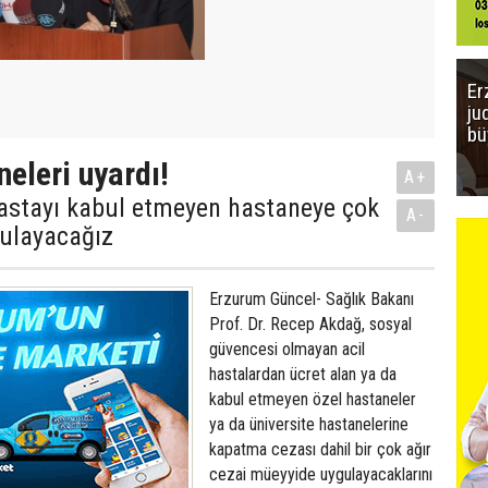
Er
ju
bü
neleri uyardı!
A+
hastayı kabul etmeyen hastaneye çok
A-
gulayacağız
Erzurum Güncel- Sağlık Bakanı
Prof. Dr. Recep Akdağ, sosyal
güvencesi olmayan acil
hastalardan ücret alan ya da
kabul etmeyen özel hastaneler
ya da üniversite hastanelerine
kapatma cezası dahil bir çok ağır
cezai müeyyide uygulayacaklarını