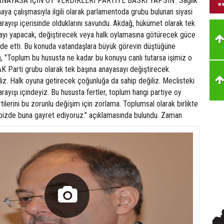
 ANAYASA İÇİN OY VERDİKLERİ PARTİYE BASKI YAPSIN" Sağlık
aya çalışmasıyla ilgili olarak parlamentoda grubu bulunan siyasi
arayışı içerisinde olduklarını savundu. Akdağ, hükümet olarak tek
sayı yapacak, değiştirecek veya halk oylamasına götürecek güce
fade etti. Bu konuda vatandaşlara büyük görevin düştüğüne
 "Toplum bu hususta ne kadar bu konuyu canlı tutarsa işimiz o
 AK Parti grubu olarak tek başına anayasayı değiştirecek
iz. Halk oyuna getirecek çoğunluğa da sahip değiliz. Meclisteki
rayışı içindeyiz. Bu hususta fertler, toplum hangi partiye oy
tilerini bu zorunlu değişim için zorlama. Toplumsal olarak birlikte
 bizde buna gayret ediyoruz." açıklamasında bulundu. Zaman