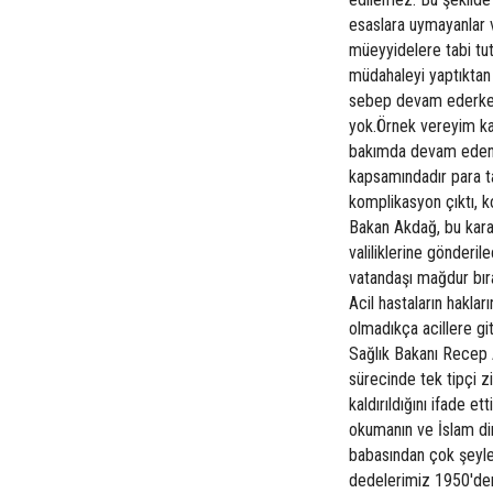
esaslara uymayanlar v
müeyyidelere tabi tut
müdahaleyi yaptıktan 
sebep devam ederken 
yok.Örnek vereyim kal
bakımda devam eden te
kapsamındadır para ta
komplikasyon çıktı, k
Bakan Akdağ, bu karar
valiliklerine gönderi
vatandaşı mağdur bır
Acil hastaların hakl
olmadıkça acillere 
Sağlık Bakanı Recep
sürecinde tek tipçi zi
kaldırıldığını ifade 
okumanın ve İslam din
babasından çok şeyle
dedelerimiz 1950'den