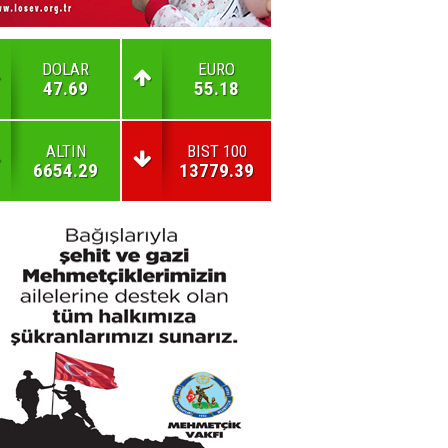
DOLAR
EURO
47.69
55.18
ALTIN
BIST 100
6654.29
13779.39