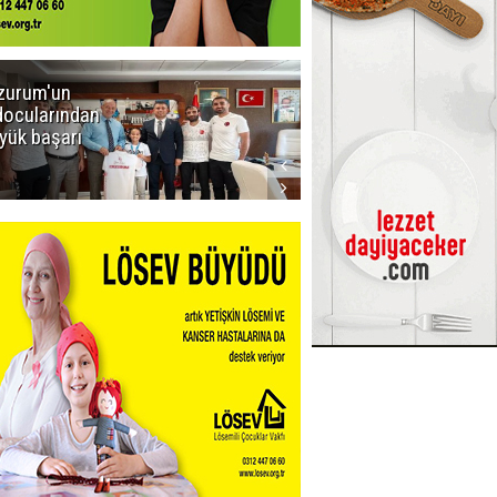
zurum'un
Amar süper
docularından
ligi seviyor!
yük başarı