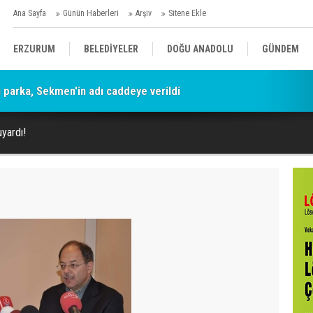
Ana Sayfa
Günün Haberleri
Arşiv
Sitene Ekle
ERZURUM
BELEDİYELER
DOĞU ANADOLU
GÜNDEM
parka, Sekmen'in adı caddeye verildi
SİYASET
AFAD/ SAVAŞ
SPOR
uyardı!
KÜLTÜR/SANAT//MAĞAZİN
BODRUM