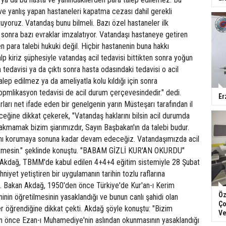
e yanlış yapan hastaneleri kapatma cezası dahil gerekli
uyoruz. Vatandaş bunu bilmeli. Bazı özel hastaneler ilk
sonra bazı evraklar imzalatıyor. Vatandaşı hastaneye getiren
para talebi hukuki değil. Hiçbir hastanenin buna hakkı
p kiriz şüphesiyle vatandaş acil tedavisi bittikten sonra yoğun
davisi ya da çıktı sonra hasta odasındaki tedavisi o acil
lep edilmez ya da ameliyatla kolu kıldığı için sonra
opmlikasyon tedavisi de acil durum çerçevesindedir." dedi.
Er
ları net ifade eden bir genelgenin yarın Müsteşarı tarafından il
leceğine dikkat çekerek, "Vatandaş haklarını bilsin acil durumda
akmamak bizim şiarımızdır, Sayın Başbakan'ın da talebi budur.
arını korumaya sonuna kadar devam edeceğiz. Vatandaşımızda acil
gitmesin." şeklinde konuştu. "BABAM GİZLİ KUR'AN OKURDU"
 Akdağ, TBMM'de kabul edilen 4+4+4 eğitim sistemiyle 28 Şubat
hniyet yetiştiren bir uygulamanın tarihin tozlu raflarına
etti. Bakan Akdağ, 1950'den önce Türkiye'de Kur'an-ı Kerim
Öz
inin öğretilmesinin yasaklandığı ve bunun canlı şahidi olan
Ço
r öğrendiğine dikkat çekti. Akdağ şöyle konuştu: "Bizim
Ve
 önce Ezan-ı Muhamediye'nin aslından okunmasının yasaklandığı