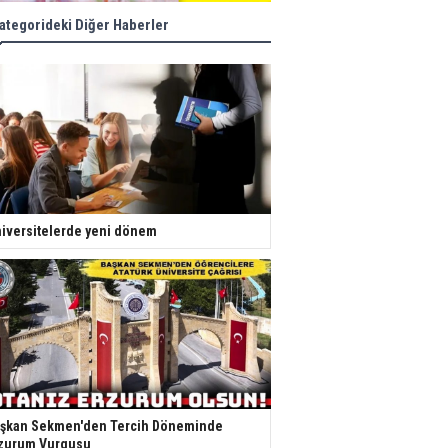
ategorideki Diğer Haberler
iversitelerde yeni dönem
şkan Sekmen'den Tercih Döneminde
zurum Vurgusu