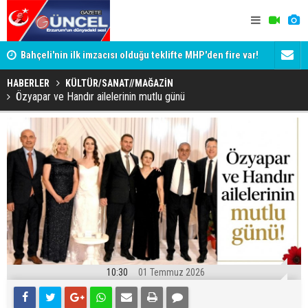
Bahçeli'nin ilk imzacısı olduğu teklifte MHP'den fire var!
Siyaset-Se
İşte imzalamayan o isim
Altınok ve K
HABERLER
KÜLTÜR/SANAT//MAĞAZİN
Özyapar ve Handır ailelerinin mutlu günü
10:30
01 Temmuz 2026