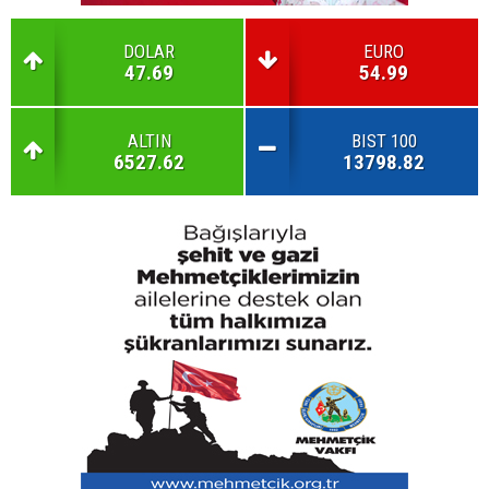
DOLAR
EURO
47.69
54.99
ALTIN
BIST 100
6527.62
13798.82