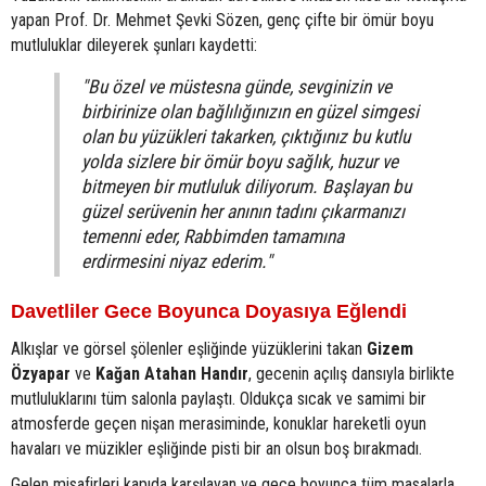
yapan Prof. Dr. Mehmet Şevki Sözen, genç çifte bir ömür boyu
mutluluklar dileyerek şunları kaydetti:
"Bu özel ve müstesna günde, sevginizin ve
birbirinize olan bağlılığınızın en güzel simgesi
olan bu yüzükleri takarken, çıktığınız bu kutlu
yolda sizlere bir ömür boyu sağlık, huzur ve
bitmeyen bir mutluluk diliyorum. Başlayan bu
güzel serüvenin her anının tadını çıkarmanızı
temenni eder, Rabbimden tamamına
erdirmesini niyaz ederim."
Davetliler Gece Boyunca Doyasıya Eğlendi
Alkışlar ve görsel şölenler eşliğinde yüzüklerini takan
Gizem
Özyapar
ve
Kağan Atahan Handır
, gecenin açılış dansıyla birlikte
mutluluklarını tüm salonla paylaştı. Oldukça sıcak ve samimi bir
atmosferde geçen nişan merasiminde, konuklar hareketli oyun
havaları ve müzikler eşliğinde pisti bir an olsun boş bırakmadı.
Gelen misafirleri kapıda karşılayan ve gece boyunca tüm masalarla