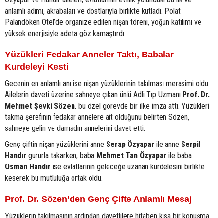
anlamlı adımı, akrabaları ve dostlarıyla birlikte kutladı. Polat
Palandöken Otel’de organize edilen nişan töreni, yoğun katılımı ve
yüksek enerjisiyle adeta göz kamaştırdı.
Yüzükleri Fedakar Anneler Taktı, Babalar
Kurdeleyi Kesti
Gecenin en anlamlı anı ise nişan yüzüklerinin takılması merasimi oldu.
Ailelerin daveti üzerine sahneye çıkan ünlü Adli Tıp Uzmanı
Prof. Dr.
Mehmet Şevki Sözen
, bu özel görevde bir ilke imza attı. Yüzükleri
takma şerefinin fedakar annelere ait olduğunu belirten Sözen,
sahneye gelin ve damadın annelerini davet etti.
Genç çiftin nişan yüzüklerini anne
Serap Özyapar
ile anne
Serpil
Handır
gururla takarken; baba
Mehmet Tan Özyapar
ile baba
Osman Handır
ise evlatlarının geleceğe uzanan kurdelesini birlikte
keserek bu mutluluğa ortak oldu.
Prof. Dr. Sözen’den Genç Çifte Anlamlı Mesaj
Yüzüklerin takılmasının ardından davetlilere hitaben kısa bir konuşma