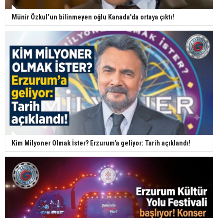
Münir Özkul’un bilinmeyen oğlu Kanada'da ortaya çıktı!
Kim Milyoner Olmak İster? Erzurum'a geliyor: Tarih açıklandı!