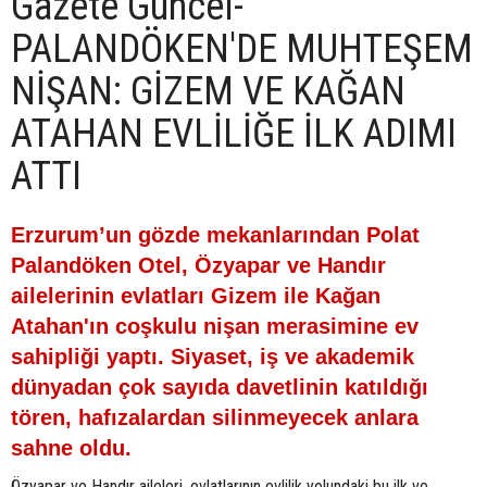
Gazete Güncel-
PALANDÖKEN'DE MUHTEŞEM
NİŞAN: GİZEM VE KAĞAN
ATAHAN EVLİLİĞE İLK ADIMI
ATTI
Erzurum’un gözde mekanlarından Polat
Palandöken Otel, Özyapar ve Handır
ailelerinin evlatları Gizem ile Kağan
Atahan'ın coşkulu nişan merasimine ev
sahipliği yaptı. Siyaset, iş ve akademik
dünyadan çok sayıda davetlinin katıldığı
tören, hafızalardan silinmeyecek anlara
sahne oldu.
Özyapar ve Handır aileleri, evlatlarının evlilik yolundaki bu ilk ve