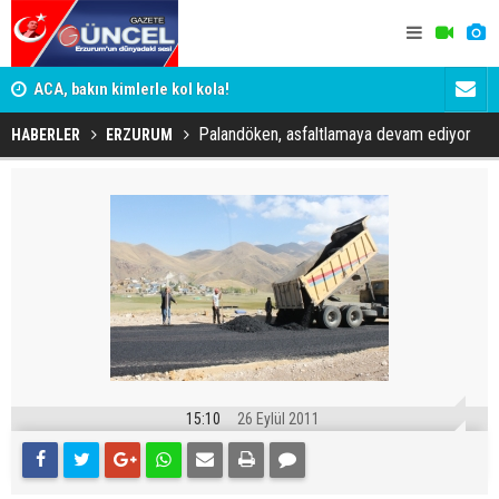
ACA, bakın kimlerle kol kola!
SÜRPRİZ İ
Erzurumspor FK: Son rötuşlar bunlar
TESADÜF M
Palandöken, asfaltlamaya devam ediyor
HABERLER
ERZURUM
15:10
26 Eylül 2011