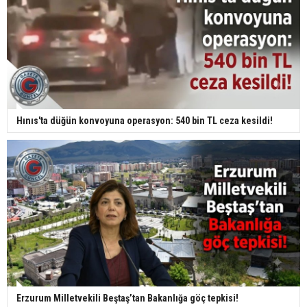
Hınıs'ta düğün konvoyuna operasyon: 540 bin TL ceza kesildi!
Erzurum Milletvekili Beştaş’tan Bakanlığa göç tepkisi!