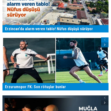
Erzincan'da alarm veren tablo! Nüfus düşüşü sürüyor
Erzurumspor FK: Son rötuşlar bunlar