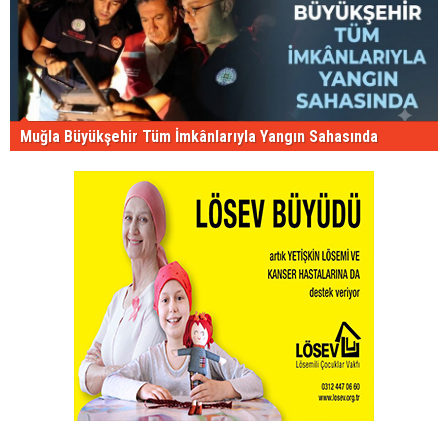
Muğla Büyükşehir Tüm İmkânlarıyla Yangın Sahasında