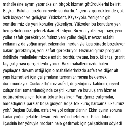
mahallesine ayrım yapmaksızın birçok hizmet götürdüklerini belirtti.
Başkan Bulutlar, sözlerini şöyle sürdürdü: “İlçemiz gerçekten de çok
hızlı büyüyor ve gelişiyor. Yıldızkent, Kayakyolu, Yenişehir gibi
semtlerimiz de yeni konutlar yükseliyor. Yükselen bu konutlara yeni
hemşehrilerimiz gelerek ikamet ediyor. Bu yeni yollar yapmayı, yeni
yollar asfalt gerektiriyor. Yalnız yeni yollar değil, mevcut asfaltlı
yollarımız da yoğun inşat çalışmaları nedeniyle kısa sürede bozuluyor,
bakım gerektiriyor, yeni asfalt gerektiriyor. Hazırladığımız program
dahilinde mahallelerimizde asfalt, bordür, tretuar, karo, kilit taş, granit
taş çalışması gerçekleştiriyoruz. Bazı mahallerimizde halen
yapılaşma devam ettiği için o mahallelerimizde asfalt ve diğer alt
yapı hizmetleri için çalışmaların tamamlanmasını beklemek
durumundayız. Çünkü attığımız asfalt, döşediğimiz kaldırım, inşaat
çalışmaları tamamlandığında çeşitli kurum ve kuruluşların hizmet
götürebilmesi için tekrar tekrar kazılıyor. Yaptığımız çalışmalar,
harcadığımız paralar boşa gidiyor. Boşa tek kuruş harcama lüksümüz
yok.” Başkan Bulutlar, asfalt ve yol çalışmalarının Ekim ayının sonuna
kadar yoğun şekilde devam edeceğini belirterek, Palandöken
ilçesinin her yönüyle modern hale getirmek için çalıştıklarını söyledi.