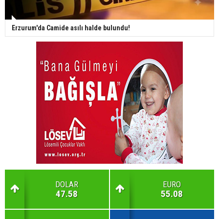
Erzurum'da Camide asılı halde bulundu!
DOLAR
EURO
47.58
55.08