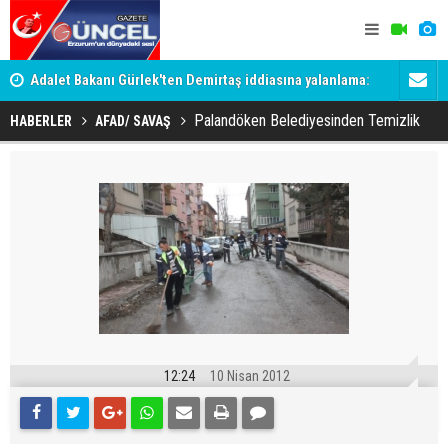
Adalet Bakanı Gürlek'ten Demirtaş iddiasına yalanlama:
Dadaş 2.ha
Böyle bir açıklama yapmadım
Palandöken Belediyesinden Temizlik
HABERLER
AFAD/ SAVAŞ
12:24
10 Nisan 2012