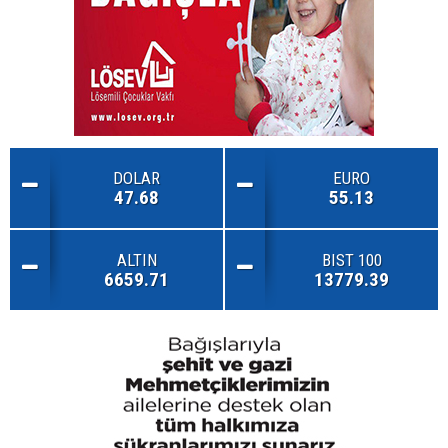
DOLAR
EURO
47.68
55.13
ALTIN
BIST 100
6659.71
13779.39