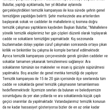
Bulutlar, yaptığı açıklamada, her yıl ilkbahar aylarında
gerçekleştirdikleri temizlik kampanyası ile kısa sürede şehrin genel
temizliğinin yapıldığını belirtti. Şehir merkezinde ana arterlerden
başlayarak sokak ve caddeler ile mahallelerin iç kısmına doğru
temizlik çalışması yaptıklarını kaydeden Başkan Bulutlar, "Mahallelere
yönelik temizlik ekiplerimiz her gün çöpleri düzenli olarak toplayarak
cadde ve sokakların temizliğini yapmaktadır. Kış sezonunda
buzlanmadan dolayı yapılan cüruf çalışmaları sonrasında ortaya çıkan
kirlilik ve birikintiler bu çalışma ile komple bertaraf edilmektedir.
Ayrıca temizlik kampanyası çerçevesinde gerek görülen caddeler ve
sokaklar tamamen yıkanarak temizlenmesi sağlanıyor. Ara
sokaklarının tümünün ise makineler ve insan iş gücüyle süpürülmesi
yapılmakta. Boş araziler de genel mıntıka temizliği de yapılıyor.
Temizlik kampanyası ile 15 ile 20 gün içerisinde ilçe sınırlarında tüm
cadde ve sokaklarda genel temizlik çalışmasının tamamlanması
hedeflenmektedir. İlçemizin sınırları da bulunan ve belediyemizin
sorumluğunu da yer alan yollarda ve ara sokaklarında küçük çaplı
geçici onarımlar da yapılmaktadır. Vatandaşlarımız temizlik konusun
da ne kadar hassasiyet gösteriyorsa bizler de en az onlar kadar