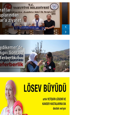
raftar
Ligde yeni
uplarından
sezon
ar'a ziyaret
başlıyor! İlk
düdük Bolu'da
çalacak
ydikemer'de
Muğla
ngın Sonrası
Büyükşehir
ferberlik
Tüm
İmkânlarıyla
Yangın
Sahasında