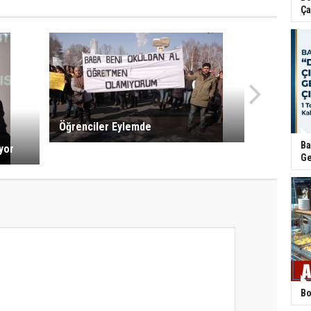
Ça
Öğrenciler Eylemde
Ba
yor
Ge
Bo