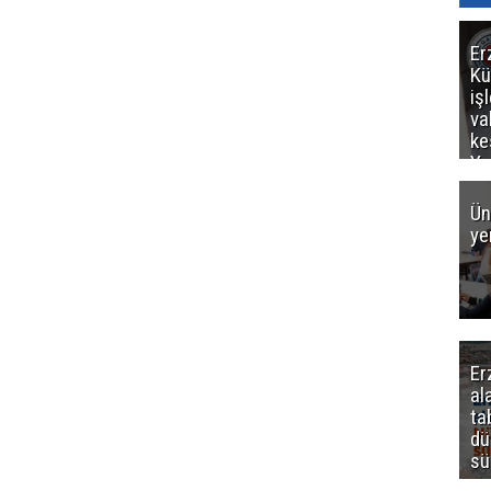
Er
Kü
iş
va
ke
Ya
ce
Ün
ye
Er
al
ta
dü
sü