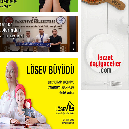
raftar
Ligde yeni
uplarından
sezon
ar'a ziyaret
başlıyor! İlk
düdük Bolu'da
çalacak