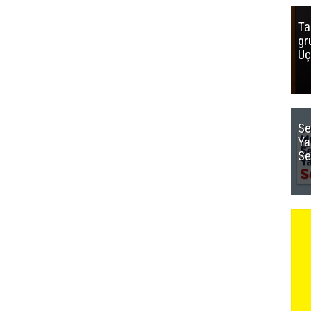
Ta
gr
Uç
Se
Ya
Se