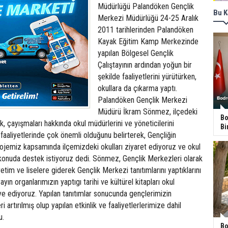
Müdürlüğü Palandöken Gençlik
Bu K
Merkezi Müdürlüğü 24-25 Aralık
2011 tarihlerinden Palandöken
Kayak Eğitim Kamp Merkezinde
yapılan Bölgesel Gençlik
Çalıştayının ardından yoğun bir
şekilde faaliyetlerini yürütürken,
okullara da çıkarma yaptı.
Palandöken Gençlik Merkezi
Müdürü İkram Sönmez, ilçedeki
Bo
k, çayışmaları hakkında okul müdürlerini ve yöneticilerini
Bi
ın faaliyetlerinde çok önemli olduğunu belirterek, Gençliğin
 projemiz kapsamında ilçemizdeki okulları ziyaret ediyoruz ve okul
onuda destek istiyoruz dedi. Sönmez, Gençlik Merkezleri olarak
etim ve liselere giderek Gençlik Merkezi tanıtımlarını yaptıklarını
ayın organlarımızın yaptıgı tarihi ve kültürel kitapları okul
ye ediyoruz. Yapılan tanıtımlar sonucunda gençlerimizin
i artırılmış olup yapılan etkinlik ve faaliyetlerlerimize dahil
u.
Bo