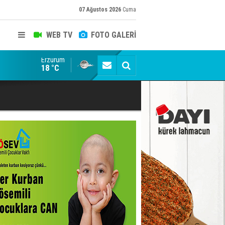
07 Ağustos 2026
Cuma
WEB TV
FOTO GALERİ
Erzurum
Siyaset-Sermaye Çizgisinde Haklılığın Resmi: Selami Al
18 °C