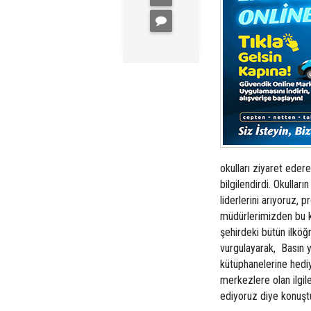
okulları ziyaret edere
bilgilendirdi. Okullar
liderlerini arıyoruz,
müdürlerimizden bu k
şehirdeki bütün ilköğr
vurgulayarak,  Basın y
kütüphanelerine hedi
merkezlere olan ilgiler
ediyoruz diye konuşt