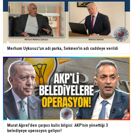
Merhum Uykusuz'un adı parka, Sekmen'in adı caddeye verildi
Murat Ağırel'den çarpıcı kulis bilgisi: AKP'nin yönettiği 3
belediyeye operasyon geliyor!