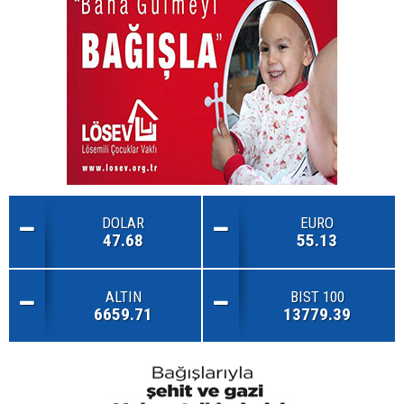
DOLAR
EURO
47.68
55.13
ALTIN
BIST 100
6659.71
13779.39