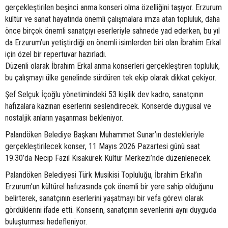
gerçekleştirilen beşinci anma konseri olma özelliğini taşıyor. Erzurum
kültür ve sanat hayatında önemli çalışmalara imza atan topluluk, daha
önce birçok önemli sanatçıyı eserleriyle sahnede yad ederken, bu yıl
da Erzurum’un yetiştirdiği en önemli isimlerden biri olan İbrahim Erkal
için özel bir repertuvar hazırladı.
Düzenli olarak İbrahim Erkal anma konserleri gerçekleştiren topluluk,
bu çalışmayı ülke genelinde sürdüren tek ekip olarak dikkat çekiyor.
Şef Selçuk İçoğlu yönetimindeki 53 kişilik dev kadro, sanatçının
hafızalara kazınan eserlerini seslendirecek. Konserde duygusal ve
nostaljik anların yaşanması bekleniyor.
Palandöken Belediye Başkanı Muhammet Sunar’ın destekleriyle
gerçekleştirilecek konser, 11 Mayıs 2026 Pazartesi günü saat
19.30’da Necip Fazıl Kısakürek Kültür Merkezi’nde düzenlenecek.
Palandöken Belediyesi Türk Musikisi Topluluğu, İbrahim Erkal’ın
Erzurum’un kültürel hafızasında çok önemli bir yere sahip olduğunu
belirterek, sanatçının eserlerini yaşatmayı bir vefa görevi olarak
gördüklerini ifade etti. Konserin, sanatçının sevenlerini aynı duyguda
buluşturması hedefleniyor.