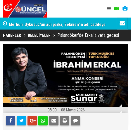
Merhum Uykusuz'un adı parka, Sekmen'in adı caddeye
Konuşanlar'
verildi
Gözaltına a
Palandöken'de Erkal'a vefa gecesi
HABERLER
BELEDİYELER
08:00
08 Mayıs 2026