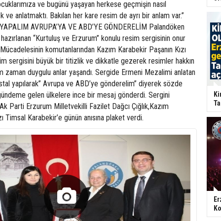
ocuklarımıza ve bugünü yaşayan herkese geçmişin nasıl
 ve anlatmaktı. Bakılan her kare resim de ayrı bir anlam var.”
 YAPALIM AVRUPA’YA VE ABD’YE GÖNDERELİM Palandöken
 hazırlanan “Kurtuluş ve Erzurum” konulu resim sergisinin onur
 Mücadelesinin komutanlarından Kazım Karabekir Paşanın Kızı
im sergisini büyük bir titizlik ve dikkatle gezerek resimler hakkın
am zaman duygulu anlar yaşandı. Sergide Ermeni Mezalimi anlatan
postal yapılarak” Avrupa ve ABD’ye gönderelim” diyerek sözde
e gündeme gelen ülkelere ince bir mesaj gönderdi. Sergini
Ki
Ta
Ak Parti Erzurum Milletvekilli Fazilet Dağcı Çığlık,Kazım
ı Timsal Karabekir’e günün anısına plaket verdi.
Er
Ko