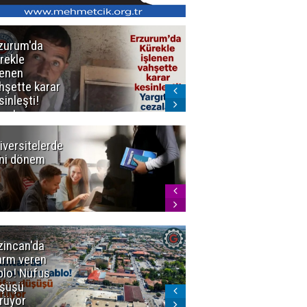
zurum'da
Erzurum dâhil
rekle
Çok Sayıda
lenen
İlde
hşette karar
Uyuşturucuya
sinleşti!
Darbe
rgıtay
zaları onadı
iversitelerde
Başkan
ni dönem
Sekmen'den
Tercih
Döneminde
Erzurum
Vurgusu
zincan'da
Meteoroloji
arm veren
uyardı!
blo! Nüfus
Doğu'ya yaz
şüşü
gelmeyecek
rüyor