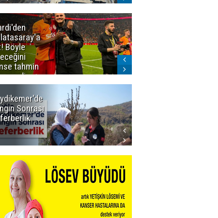
ardi'den
Taraftar
latasaray'a
gruplarından
t! Böyle
Uçar'a ziyaret
teceğini
mse tahmin
emezdi
ydikemer'de
Muğla
ngın Sonrası
Büyükşehir
ferberlik
Tüm
İmkânlarıyla
Yangın
Sahasında