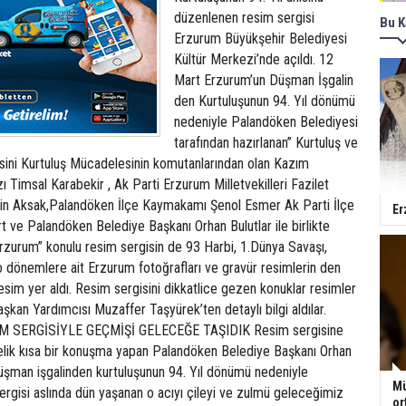
düzenlenen resim sergisi
Bu K
Erzurum Büyükşehir Belediyesi
Kültür Merkezi’nde açıldı. 12
Mart Erzurum’un Düşman İşgalin
den Kurtuluşunun 94. Yıl dönümü
nedeniyle Palandöken Belediyesi
tarafından hazırlanan” Kurtuluş ve
sini Kurtuluş Mücadelesinin komutanlarından olan Kazım
ı Timsal Karabekir , Ak Parti Erzurum Milletvekilleri Fazilet
tin Aksak,Palandöken İlçe Kaymakamı Şenol Esmer Ak Parti İlçe
Er
rt ve Palandöken Belediye Başkanı Orhan Bulutlar ile birlikte
 Erzurum” konulu resim sergisin de 93 Harbi, 1.Dünya Savaşı,
 dönemlere ait Erzurum fotoğrafları ve gravür resimlerin den
esim yer aldı. Resim sergisini dikkatlice gezen konuklar resimler
şkan Yardımcısı Muzaffer Taşyürek’ten detaylı bilgi aldılar.
M SERGİSİYLE GEÇMİŞİ GELECEĞE TAŞIDIK Resim sergisine
nelik kısa bir konuşma yapan Palandöken Belediye Başkanı Orhan
düşman işgalinden kurtuluşunun 94. Yıl dönümü nedeniyle
Mü
ergisi aslında dün yaşanan o acıyı çileyi ve zulmü geleceğimiz
or