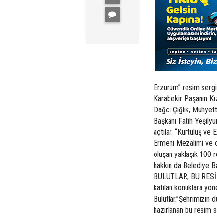
Erzurum” resim sergi
Karabekir Paşanın Kız
Dağcı Çığlık, Muhyet
Başkanı Fatih Yeşilyu
açtılar. “Kurtuluş ve
Ermeni Mezalimi ve o
oluşan yaklaşık 100 r
hakkın da Belediye Ba
BULUTLAR, BU RESİ
katılan konuklara yö
Bulutlar,”Şehrimizin 
hazırlanan bu resim s