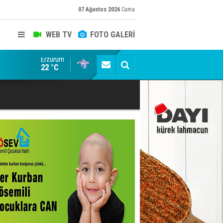
07 Ağustos 2026
Cuma
WEB TV
FOTO GALERİ
Erzurum
Icardi'den Galatasaray'a ret! Böyle biteceğini kims
22 °C