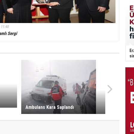
 11:40
amlı Sergi
Er
si
Ambulans Kara Saplandı