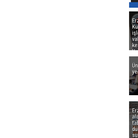
Er
Kü
iş
va
ke
Ya
ce
Ün
ye
Er
al
ta
dü
sü