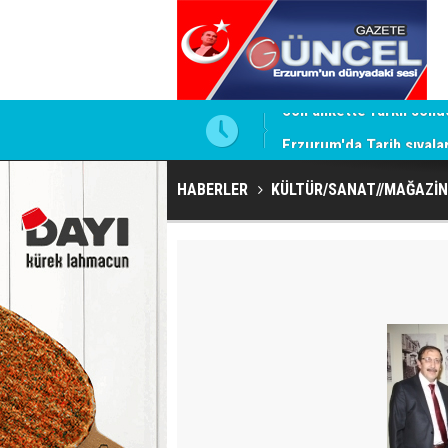
yük kayıp
Erzurum'da Tarih sıvalar
HABERLER
KÜLTÜR/SANAT//MAĞAZİN