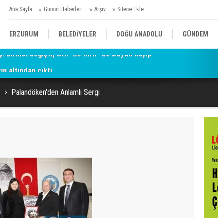
Ana Sayfa
Günün Haberleri
Arşiv
Sitene Ekle
ERZURUM
BELEDİYELER
DOĞU ANADOLU
GÜNDEM
ın altından çıktı
SİYASET
AFAD/ SAVAŞ
SPOR
Palandöken'den Anlamlı Sergi
KÜLTÜR/SANAT//MAĞAZİN
BODRUM