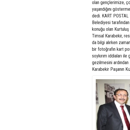
olan gençlerimize, ç
yaşandığını göstermek
dedi. KART POSTAL
Belediyesi tarafından
konuğu olan Kurtuluş
Timsal Karabekir, res
da bilgi alırken zam
bir fotoğrafın kart 
soykırım iddiaları il
gezilmesini ardından 
Karabekir Paşanın Kız