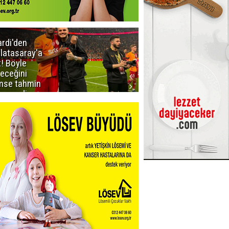
ardi'den
Taraftar
latasaray'a
gruplarından
t! Böyle
Uçar'a ziyaret
teceğini
mse tahmin
emezdi