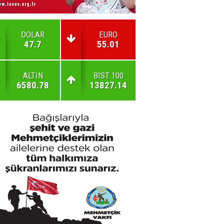
DOLAR
EURO
47.7
55.01
ALTIN
BIST 100
6580.78
13827.14