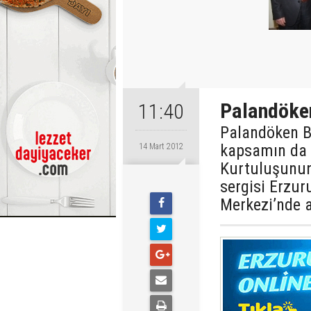
Palandöken
11:40
Palandöken Be
kapsamın da 
14 Mart 2012
Kurtuluşunun
sergisi Erzur
Merkezi’nde a