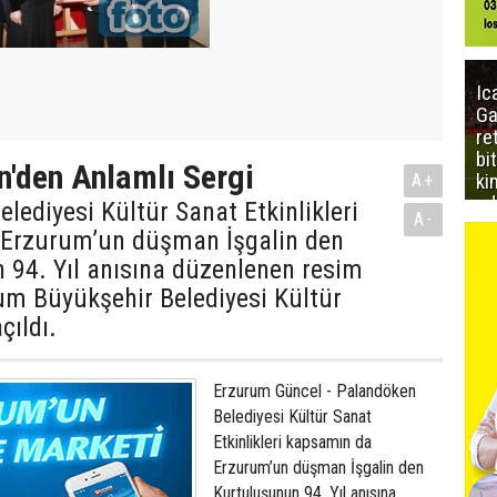
Ic
Ga
re
bi
'den Anlamlı Sergi
ki
A+
ed
lediyesi Kültür Sanat Etkinlikleri
A-
Erzurum’un düşman İşgalin den
 94. Yıl anısına düzenlenen resim
um Büyükşehir Belediyesi Kültür
çıldı.
Erzurum Güncel - Palandöken
Belediyesi Kültür Sanat
Etkinlikleri kapsamın da
Erzurum’un düşman İşgalin den
Kurtuluşunun 94. Yıl anısına