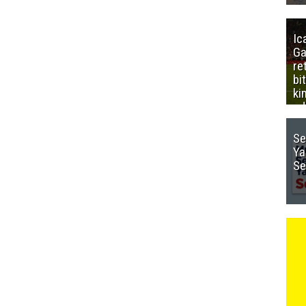
Ic
Ga
re
bi
ki
ed
Se
Ya
Se