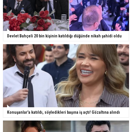
Devlet Bahçeli 20 bin kişinin katıldığı düğünde nikah şahidi oldu
Konuşanlar'a katıldı, söyledikleri başına iş açtı! Gözaltına alındı