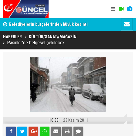
YU
Belediyelerin bütçelerinden büyük kesinti
Palandöken
HABERLER
KÜLTÜR/SANAT//MAĞAZİN
Pasinler'de belgesel çekilecek
10:38
23 Kasım 2011