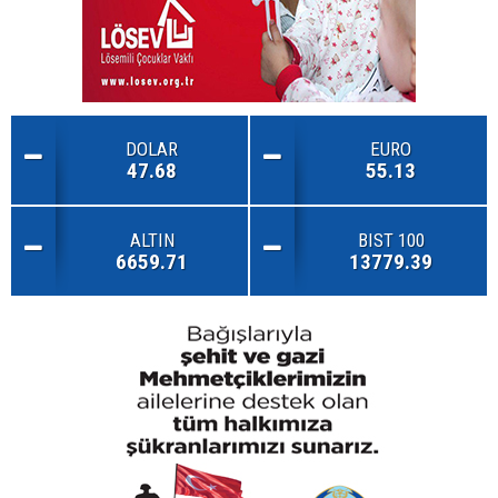
DOLAR
EURO
47.68
55.13
ALTIN
BIST 100
6659.71
13779.39