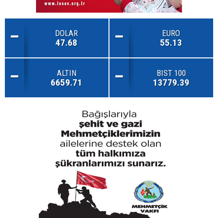
DOLAR
EURO
47.68
55.13
ALTIN
BIST 100
6659.71
13779.39