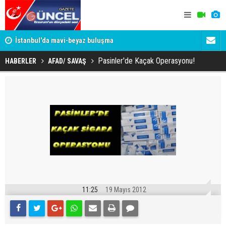
um
İstanbul'da mavi-beyaz buluşma
Erzurumspo
Pasinler'de Kaçak Operasyonu!
HABERLER
AFAD/ SAVAŞ
11:25
19 Mayıs 2012