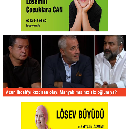
Acun Ilıcalı'yı kızdıran olay: Manyak mısınız siz oğlum ya?