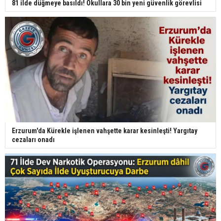
81 ilde düğmeye basıldı! Okullara 30 bin yeni güvenlik görevlisi
Erzurum'da Kürekle işlenen vahşette karar kesinleşti! Yargıtay
cezaları onadı