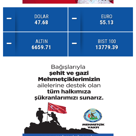
DOLAR
EURO
47.68
55.13
ALTIN
BIST 100
6659.71
13779.39