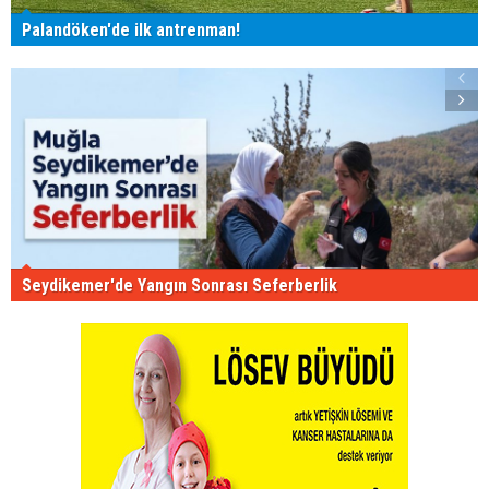
Palandöken'de ilk antrenman!
Seydikemer'de Yangın Sonrası Seferberlik