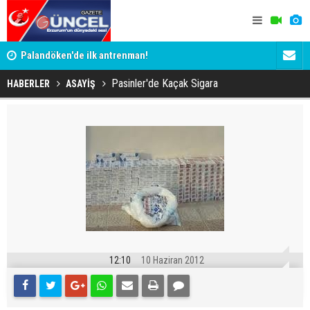
Palandöken'de ilk antrenman!
Kaptan Yum
Pasinler'de Kaçak Sigara
HABERLER
ASAYİŞ
12:10
10 Haziran 2012