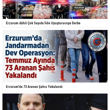
Erzurum dâhil Çok Sayıda İlde Uyuşturucuya Darbe
Erzurum'da 73 Aranan Şahıs Yakalandı