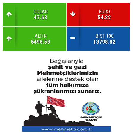
DOLAR
EURO
47.63
54.82
ALTIN
BIST 100
6496.58
13798.82