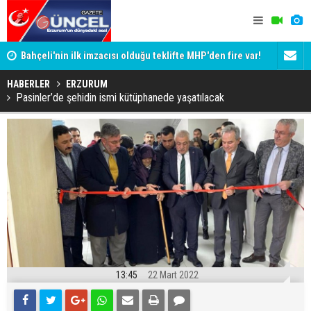
Bahçeli'nin ilk imzacısı olduğu teklifte MHP'den fire var!
Siyaset-Se
İşte imzalamayan o isim
Altınok ve K
HABERLER
ERZURUM
Pasinler’de şehidin ismi kütüphanede yaşatılacak
13:45
22 Mart 2022