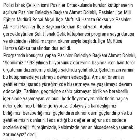
Polisi İshak Çelik’in ismi Pasinler Ortaokulunda kurulan kütüphanenin
açılışını Pasinler Belediye Başkanı Ahmet Dölekli, Pasinler İlçe Milli
Eğitim Müdürü Recai Akçıl, İlçe Müftüsü Hamza Göksu ve Pasinler
Ak Parti Pasinler İlçe Başkanı Gökhan Kanal yaptı. Açılışı
gerçekleştirilen Şehit İshak Çelik kütüphanesi programı saygı duruşu
ve akabinde istiklal marşının okunmasıyla başladı. İlçe Müftüsü
Hamza Göksu tarafından dua edildi.
Programda konuşma yapan Pasinler Belediye Başkanı Ahmet Dölekli,
"Şehidimiz 1993 yılında biliyorsunuz görevinin başında iken hain terör
örgütünün düzenlemiş olduğu saldırıda şehit oldu. Şehidimizin ismini
bu kütüphanede yaşatmaya devam edeceğiz. Ama en önemlisi
şehitlerimizi şurada yüreğimizde hissetmeye ve yaşatmaya devam
edeceğiz. Tarihine, geçmişine sahip çıkmayan birlik ve beraberlik
içerisinde yaşamayan ve bunu hedefleyemeyen milletlerin başına
neler geldi hep birlikte görüyoruz. Dolayısıyla kardeşliğimizi
birliğimizi beraberliğimizi güçlendirerek her daim güçlendirip ve bu
şehitlerimizin canlarını feda ettiği bu değerler uğruna da sadece
sözlerle değil. Yüreğimizde, kalbimizde her an hissederek yaşamak
zorundayız" dedi.