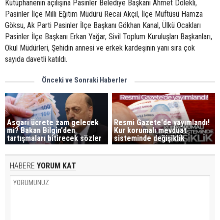
Kütüphanenin açılışına Pasinler Belediye Başkanı Ahmet Dölekli,
Pasinler İlçe Milli Eğitim Müdürü Recai Akçıl, İlçe Müftüsü Hamza
Göksu, Ak Parti Pasinler İlçe Başkanı Gökhan Kanal, Ülkü Ocakları
Pasinler İlçe Başkanı Erkan Yağar, Sivil Toplum Kuruluşları Başkanları,
Okul Müdürleri, Şehidin annesi ve erkek kardeşinin yanı sıra çok
sayıda davetli katıldı.
Önceki ve Sonraki Haberler
Asgari ücrete zam gelecek
Resmi Gazete'de yayımlandı!
mi? Bakan Bilgin'den
Kur korumalı mevduat
tartışmaları bitirecek sözler
sisteminde değişiklik
HABERE
YORUM KAT