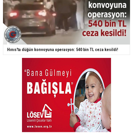
Hınıs'ta düğün konvoyuna operasyon: 540 bin TL ceza kesildi!