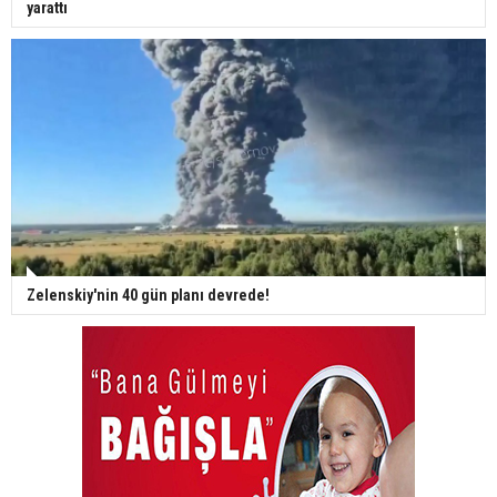
yarattı
Zelenskiy'nin 40 gün planı devrede!