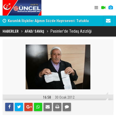
Karanlık İlişkiler Ağının Sözde Hayırseveri: Tutuklu
Dadaş'a Mil
Memet Aca Dosyası
Pasinler'de Tedaş Azizliği
HABERLER
AFAD/ SAVAŞ
16:58
30 Ocak 2012