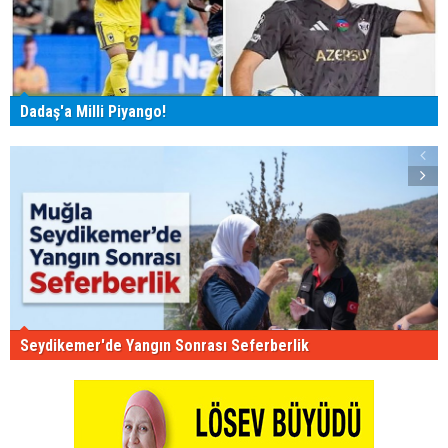
Dadaş'a Milli Piyango!
Seydikemer'de Yangın Sonrası Seferberlik