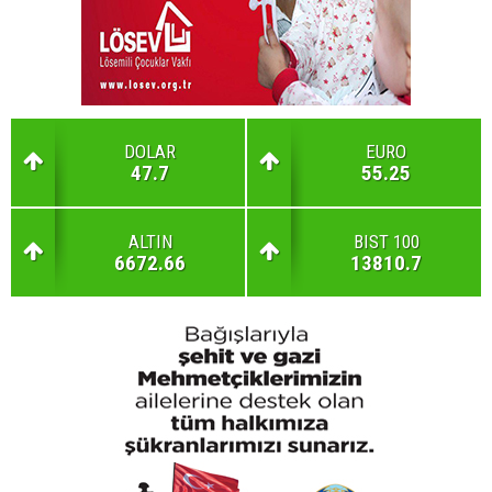
DOLAR
EURO
47.7
55.25
ALTIN
BIST 100
6672.66
13810.7