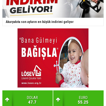
Akaryakıta son ayların en büyük indirimi geliyor
DOLAR
EURO
47.7
55.25