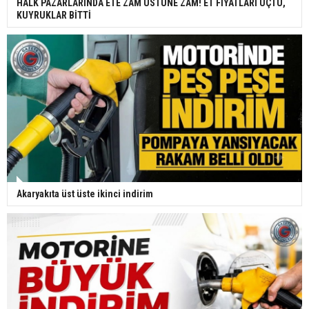
HALK PAZARLARINDA ETE ZAM ÜSTÜNE ZAM! ET FİYATLARI UÇTU,
KUYRUKLAR BİTTİ
Akaryakıta üst üste ikinci indirim