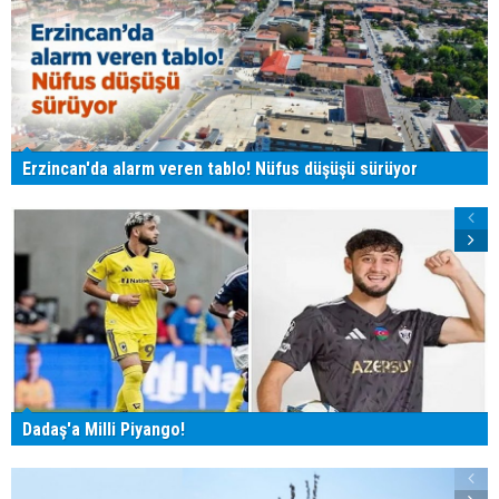
Erzincan'da alarm veren tablo! Nüfus düşüşü sürüyor
Dadaş'a Milli Piyango!