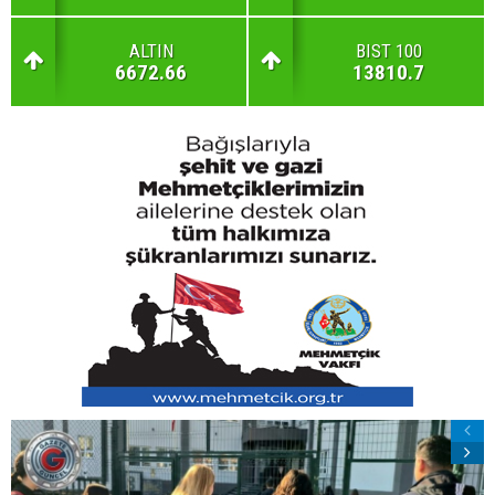
ALTIN
BIST 100
6672.66
13810.7