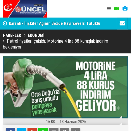
Karanlık İlişkiler Ağının Sözde Hayırseveri: Tutuklu
Dadaş'a Mil
Memet Aca Dosyası
HABERLER
EKONOMİ
Petrol fiyatları çakıldı: Motorine 4 lira 88 kuruşluk indirim
bekleniyor
16:00
13 Haziran 2026