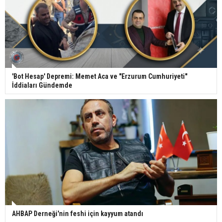
'Bot Hesap' Depremi: Memet Aca ve "Erzurum Cumhuriyeti"
İddiaları Gündemde
AHBAP Derneği'nin feshi için kayyum atandı