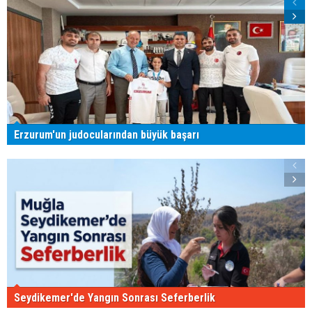
Erzurum'un judocularından büyük başarı
Seydikemer'de Yangın Sonrası Seferberlik