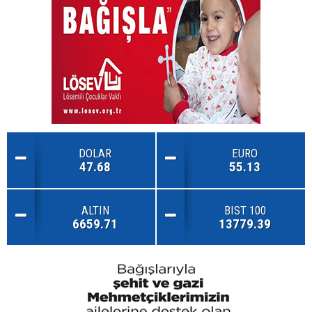
DOLAR
EURO
47.68
55.13
ALTIN
BIST 100
6659.71
13779.39