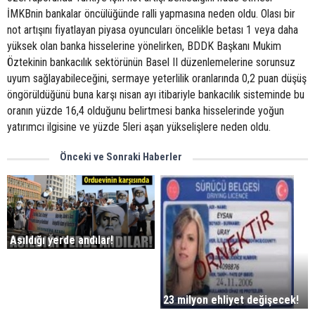
İMKBnin bankalar öncülüğünde ralli yapmasına neden oldu. Olası bir
not artışını fiyatlayan piyasa oyuncuları öncelikle betası 1 veya daha
yüksek olan banka hisselerine yönelirken, BDDK Başkanı Mukim
Öztekinin bankacılık sektörünün Basel II düzenlemelerine sorunsuz
uyum sağlayabileceğini, sermaye yeterlilik oranlarında 0,2 puan düşüş
öngörüldüğünü buna karşı nisan ayı itibariyle bankacılık sisteminde bu
oranın yüzde 16,4 olduğunu belirtmesi banka hisselerinde yoğun
yatırımcı ilgisine ve yüzde 5leri aşan yükselişlere neden oldu.
Önceki ve Sonraki Haberler
Asıldığı yerde andılar!
23 milyon ehliyet değişecek!