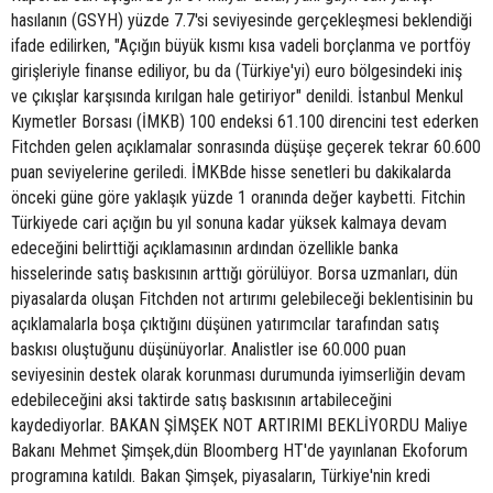
hasılanın (GSYH) yüzde 7.7'si seviyesinde gerçekleşmesi beklendiği
ifade edilirken, "Açığın büyük kısmı kısa vadeli borçlanma ve portföy
girişleriyle finanse ediliyor, bu da (Türkiye'yi) euro bölgesindeki iniş
ve çıkışlar karşısında kırılgan hale getiriyor" denildi. İstanbul Menkul
Kıymetler Borsası (İMKB) 100 endeksi 61.100 direncini test ederken
Fitchden gelen açıklamalar sonrasında düşüşe geçerek tekrar 60.600
puan seviyelerine geriledi. İMKBde hisse senetleri bu dakikalarda
önceki güne göre yaklaşık yüzde 1 oranında değer kaybetti. Fitchin
Türkiyede cari açığın bu yıl sonuna kadar yüksek kalmaya devam
edeceğini belirttiği açıklamasının ardından özellikle banka
hisselerinde satış baskısının arttığı görülüyor. Borsa uzmanları, dün
piyasalarda oluşan Fitchden not artırımı gelebileceği beklentisinin bu
açıklamalarla boşa çıktığını düşünen yatırımcılar tarafından satış
baskısı oluştuğunu düşünüyorlar. Analistler ise 60.000 puan
seviyesinin destek olarak korunması durumunda iyimserliğin devam
edebileceğini aksi taktirde satış baskısının artabileceğini
kaydediyorlar. BAKAN ŞİMŞEK NOT ARTIRIMI BEKLİYORDU Maliye
Bakanı Mehmet Şimşek,dün Bloomberg HT'de yayınlanan Ekoforum
programına katıldı. Bakan Şimşek, piyasaların, Türkiye'nin kredi