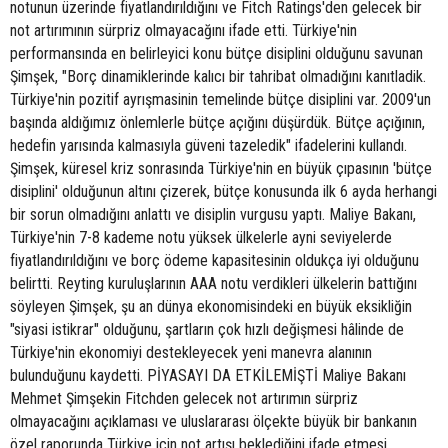
notunun üzerinde fiyatlandırıldığını ve Fitch Ratings'den gelecek bir
not artırımının sürpriz olmayacağını ifade etti. Türkiye'nin
performansında en belirleyici konu bütçe disiplini olduğunu savunan
Şimşek, "Borç dinamiklerinde kalıcı bir tahribat olmadığını kanıtladik.
Türkiye'nin pozitif ayrışmasinin temelinde bütçe disiplini var. 2009'un
başında aldığımız önlemlerle bütçe açığını düşürdük. Bütçe açığının,
hedefin yarısında kalmasıyla güveni tazeledik" ifadelerini kullandı.
Şimşek, küresel kriz sonrasında Türkiye'nin en büyük çıpasının 'bütçe
disiplini' olduğunun altını çizerek, bütçe konusunda ilk 6 ayda herhangi
bir sorun olmadığını anlattı ve disiplin vurgusu yaptı. Maliye Bakanı,
Türkiye'nin 7-8 kademe notu yüksek ülkelerle ayni seviyelerde
fiyatlandırıldığını ve borç ödeme kapasitesinin oldukça iyi olduğunu
belirtti. Reyting kuruluşlarının AAA notu verdikleri ülkelerin battığını
söyleyen Şimşek, şu an dünya ekonomisindeki en büyük eksikliğin
"siyasi istikrar" olduğunu, şartların çok hızlı değişmesi hâlinde de
Türkiye'nin ekonomiyi destekleyecek yeni manevra alanının
bulunduğunu kaydetti. PİYASAYI DA ETKİLEMİŞTİ Maliye Bakanı
Mehmet Şimşekin Fitchden gelecek not artırımın sürpriz
olmayacağını açıklaması ve uluslararası ölçekte büyük bir bankanın
özel raporunda Türkiye için not artışı beklediğini ifade etmesi