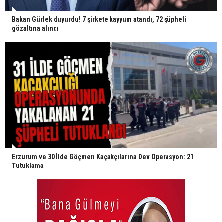
Bakan Gürlek duyurdu! 7 şirkete kayyum atandı, 72 şüpheli
gözaltına alındı
Erzurum ve 30 İlde Göçmen Kaçakçılarına Dev Operasyon: 21
Tutuklama