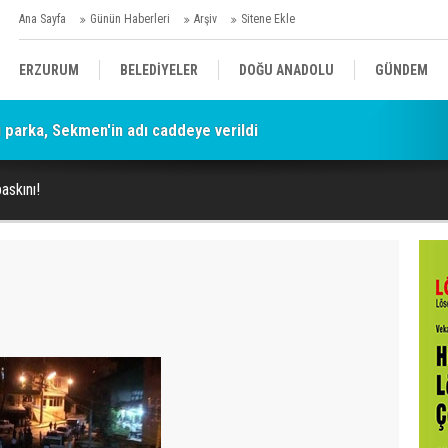
Ana Sayfa
Günün Haberleri
Arşiv
Sitene Ekle
ERZURUM
BELEDİYELER
DOĞU ANADOLU
GÜNDEM
parka, Sekmen'in adı caddeye verildi
SİYASET
AFAD/ SAVAŞ
SPOR
askını!
KÜLTÜR/SANAT//MAĞAZİN
BODRUM