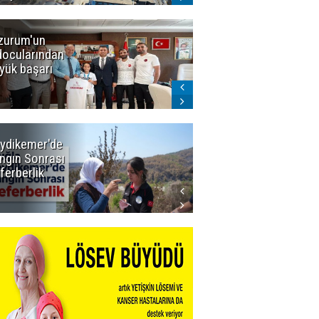
zurum'un
Amar süper
docularından
ligi seviyor!
yük başarı
ydikemer'de
Muğla
ngın Sonrası
Büyükşehir
ferberlik
Tüm
İmkânlarıyla
Yangın
Sahasında