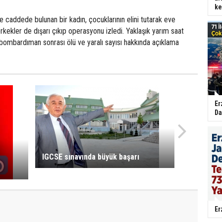
ke
kte caddede bulunan bir kadın, çocuklarının elini tutarak eve
rkekler de dışarı çıkıp operasyonu izledi. Yaklaşık yarım saat
bombardıman sonrası ölü ve yaralı sayısı hakkında açıklama
Er
Da
IGCSE sınavında büyük başarı
Er