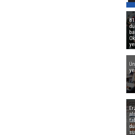
81
d
ba
Ok
ye
gö
Ün
ye
Er
al
ta
dü
sü