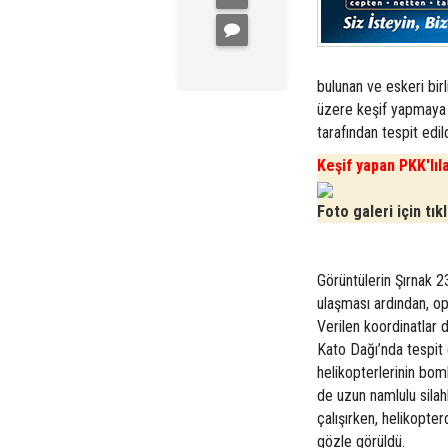
bulunan ve eskeri birl
üzere keşif yapmaya g
tarafından tespit edild
Keşif yapan PKK'lıl
Foto galeri için tık
Görüntülerin Şırnak 
ulaşması ardından, ope
Verilen koordinatlar 
Kato Dağı’nda tespit
helikopterlerinin bom
de uzun namlulu silahl
çalışırken, helikopte
gözle görüldü.