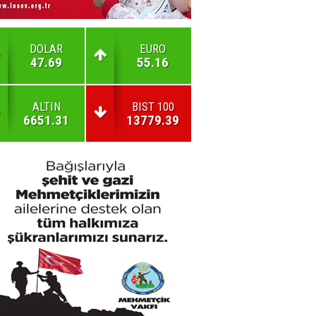
DOLAR
EURO
47.69
55.16
ALTIN
BIST 100
6651.31
13779.39