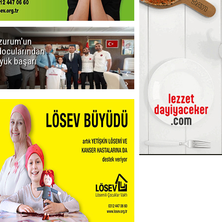
zurum'un
Amar süper
docularından
ligi seviyor!
yük başarı