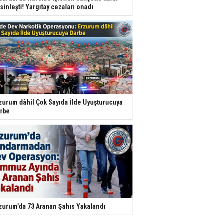
sinleşti! Yargıtay cezaları onadı
zurum dâhil Çok Sayıda İlde Uyuşturucuya
rbe
zurum'da 73 Aranan Şahıs Yakalandı