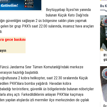
Bu K
Beytüşşebap İlçesi’nin yanında
bulunan Küçük Kato Dağı’nda
iğin güvenliğini sağlayan 2 üs bölgesine saldırı planı yapmak
elen bir grup PKK’lı saat 22.00 sularında, insansız hava araçları
i.
ara gece baskını
layın
81
gü
23’üncü Jandarma Sınır Tümen Komutanlığı’ndaki merkeze
rasyon hazırlığı başlatıldı.
doğrultusuna 2 kobra helikopter, saat 22.30 sıralarında Küçük
 edilen PKK’lılara bomba yağdırdı. Havadan kobra
baladığı teröristlere, güvenlik üs bölgelerinde bulunan nöbetçiler
arla ateş açtı. Farkedildiklerini anlayan PKK’lılar kaçmaya
rden yapılan atışlarda izli mermiler ilçe merkezinden de çıplak
Er