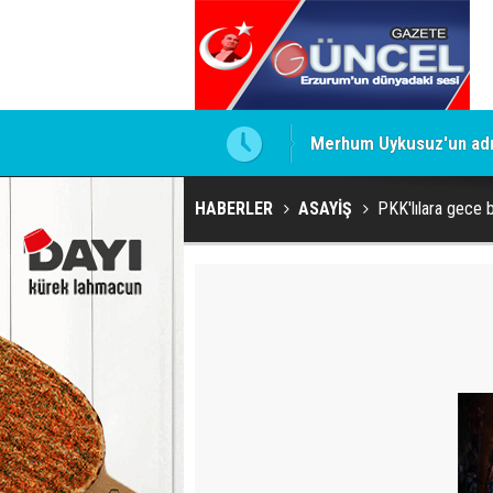
Merhum Uykusuz'un adı 
HABERLER
ASAYİŞ
PKK'lılara gece b