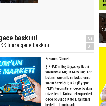
Er
ju
bü
 gece baskını!
A+
KK'lılara gece baskını!
A-
Erzurum Güncel-
ŞIRNAK’ın Beytüşşebap İlçesi
yakınındaki Küçük Kato Dağı’nda
bulunan güvenlik üs bölgelerine
saldırı hazırlığı için keşif yapan
PKK’lı teröristlere, gece baskını
düzenlendi. Kobra helikopterleri,
gece boyunca Kato Dağı’ndaki
hedefleri bombaladı.