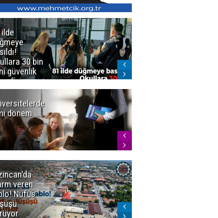
 ilde
Erzurum'da
üğmeye
Kürekle
sıldı!
işlenen
ullara 30 bin
vahşette karar
ni güvenlik
kesinleşti!
revlisi
Yargıtay
cezaları onadı
iversitelerde
Başkan
ni dönem
Sekmen'den
Tercih
Döneminde
Erzurum
Vurgusu
zincan'da
Meteoroloji
arm veren
uyardı!
blo! Nüfus
Doğu'ya yaz
şüşü
gelmeyecek
rüyor