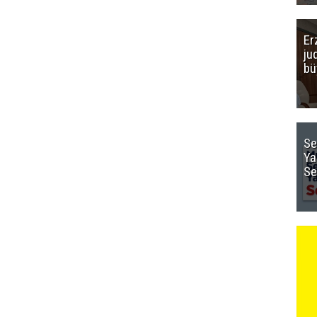
Er
ju
bü
Se
Ya
Se