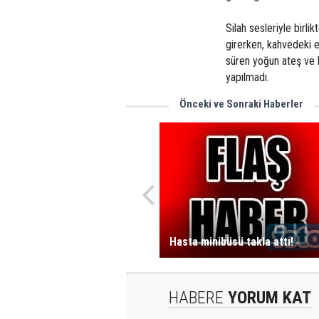
Silah sesleriyle birli
girerken, kahvedeki e
süren yoğun ateş ve 
yapılmadı.
Önceki ve Sonraki Haberler
Hasta minibüsü takla attı!
HABERE
YORUM KAT