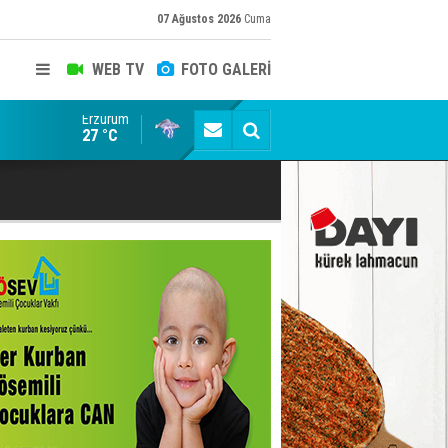
07 Ağustos 2026
Cuma
WEB TV
FOTO GALERİ
Erzurum
Konuşanlar'a katıldı, söyledikleri başına iş açtı! Göza
27 °C