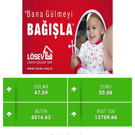
DOLAR
EURO
47.59
55.06
ALTIN
BIST 100
6514.63
13709.66