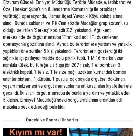
Erzurum Güncel- Emniyet Müdürlüğü Terörle Mücadele, İstihbarat ve
Özel Harekat Şube’sinin İl Jandarma Komutanlığı ile ortaklaşa
yürüttüğü operasyonda, Hamur İlçesi Yuvacık Köyü abluka altına
alındı. Burada saklanan ve PKK’nın sözde Aladağlar grup sorumlusu
olduğu belirtilen ’Serkeş’ kod adlı Z.Z. yakalandı. Ağrı kent
merkezinde de örgüt mensubu ’Fırat’ kod adlı İ.T., düzenlenen
operasyonla gözaltına alındı. Ayrıca bu teröristlere yardım ve yataklık
yaptıkları öne sürülen 5 kişi yakalandı. Teröristlerin gösterdiği iki
sığınıkta içi patlayıcı madde dolu piknik tüpü, 1 M 16 marka uzun
namlulu tüfek, bu tüfeğe ait 5 şarjör, 207 fişek, 1 el bombası, 3
elektrikli kapsül, 1 telsiz, 1 telsize bağlı uzaktan kumandalı bomba
anahtar sistemi, 1 dürbün, 1 pusula, çok sayıda örgütsel doküman,
yaşam malzemesi ve örgüt mensuplarına ait kırsal alan kıyafetleri ele
geçirildi. İki silahlı örgüt mensubu ile bunlara yardım ve yataklık eden
5 kişinin, Emniyet Müdürlüğü’ndeki sorgulamalarının ardından adli
makalara sevk edileceği belirtildi.
Önceki ve Sonraki Haberler