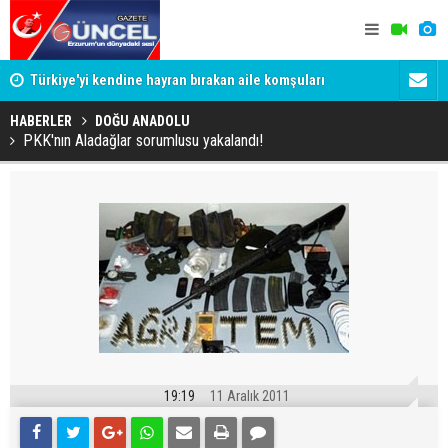
i
Türkiye'yi kendine hayran bırakan aile komşuları
Zam sonras
tarafından dolandırılmış
Ödemeler 32
HABERLER
DOĞU ANADOLU
PKK'nın Aladağlar sorumlusu yakalandı!
19:19
11 Aralık 2011