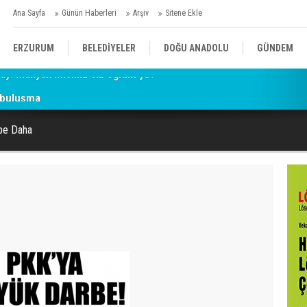
Ana Sayfa
Günün Haberleri
Arşiv
Sitene Ekle
ERZURUM
BELEDİYELER
DOĞU ANADOLU
GÜNDEM
 buluşma
SİYASET
AFAD/ SAVAŞ
SPOR
be Daha
KÜLTÜR/SANAT//MAĞAZİN
BODRUM