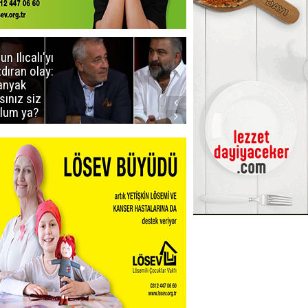
un Ilıcalı'yı
İstanbul'da
zdıran olay:
mavi-beyaz
nyak
buluşma
sınız siz
lum ya?