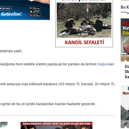
Bu K
alışmayı yaptı..
adığında hem elektrik üretimi yapılacak bir yandan da terörist
mağara
ları
Gü
Sk
Ge
nlik amacıyla inşa edilecek barajlara 103 milyon TL harcadı, 33 milyon TL
ki gelse de bu yıl içinde barajlardan bazıları faaliyete geçecek..