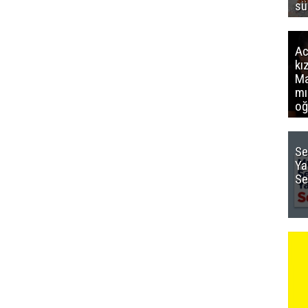
sü
Ac
kı
Ma
mı
oğ
Se
Ya
Se