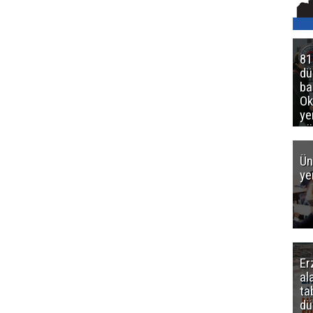
81
d
ba
Ok
ye
gö
Ün
ye
Er
al
ta
dü