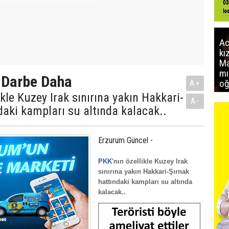
Ac
kı
Ma
mı
 Darbe Daha
oğ
A+
ikle Kuzey Irak sınırına yakın Hakkari-
A-
daki kampları su altında kalacak..
Erzurum Güncel -
PKK
'nın özellikle Kuzey Irak
sınırına yakın Hakkari-Şırnak
hattındaki kampları su altında
kalacak..