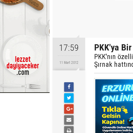
PKK'ya Bir
17:59
PKK'nın özell
Şırnak hattın
11 Mart 2012