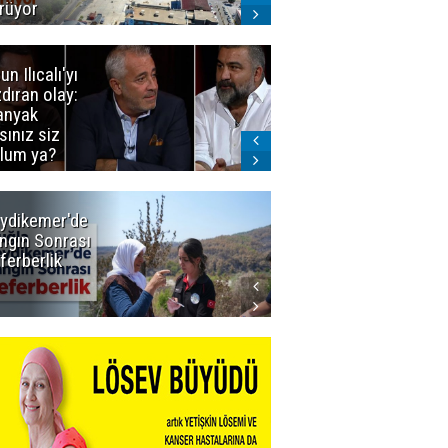
rüyor
un Ilıcalı'yı
İstanbul'da
zdıran olay:
mavi-beyaz
nyak
buluşma
sınız siz
lum ya?
ydikemer'de
Muğla
ngın Sonrası
Büyükşehir
ferberlik
Tüm
İmkânlarıyla
Yangın
Sahasında