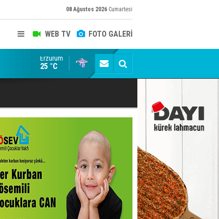
08 Ağustos 2026
Cumartesi
WEB TV
FOTO GALERİ
Erzurum
Erzurumspor Store'de yoğunluk
25 °C