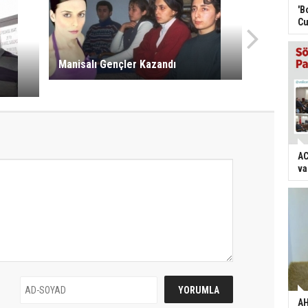
'B
Cu
Manisalı Gençler Kazandı
AC
va
AH