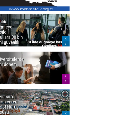
 ilde
Erzurum'da
üğmeye
Kürekle
sıldı!
işlenen
ullara 30 bin
vahşette karar
ni güvenlik
kesinleşti!
revlisi
Yargıtay
cezaları onadı
iversitelerde
Başkan
ni dönem
Sekmen'den
Tercih
Döneminde
Erzurum
Vurgusu
zincan'da
Meteoroloji
arm veren
uyardı!
blo! Nüfus
Doğu'ya yaz
şüşü
gelmeyecek