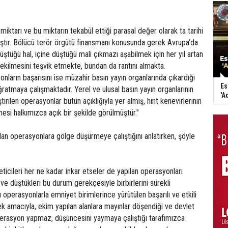
miktarı ve bu miktarın tekabül ettiği parasal değer olarak ta tarihi
ıştır. Bölücü terör örgütü finansmanı konusunda gerek Avrupa’da
tüğü hal, içine düştüğü mali çıkmazı aşabilmek için her yıl artan
 ekilmesini teşvik etmekte, bundan da rantını almakta.
ların başarısını ise müzahir basın yayın organlarında çıkardığı
Es
ratmaya çalışmaktadır. Yerel ve ulusal basın yayın organlarının
'A
rilen operasyonlar bütün açıklığıyla yer almış, hint kenevirlerinin
esi halkımızca açık bir şekilde görülmüştür."
an operasyonlara gölge düşürmeye çalıştığını anlatırken, şöyle
ticileri her ne kadar inkar etseler de yapılan operasyonları
e düştükleri bu durum gerekçesiyle birbirlerini sürekli
 operasyonlarla emniyet birimlerince yürütülen başarılı ve etkili
 amacıyla, ekim yapılan alanlara mayınlar döşendiği ve devlet
perasyon yapmaz, düşüncesini yaymaya çalıştığı tarafımızca