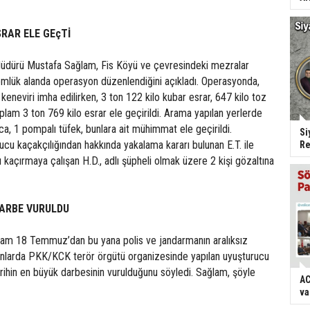
SRAR ELE GEçTİ
üdürü Mustafa Sağlam, Fis Köyü ve çevresindeki mezralar
lük alanda operasyon düzenlendiğini açıkladı. Operasyonda,
keneviri imha edilirken, 3 ton 122 kilo kubar esrar, 647 kilo toz
lam 3 ton 769 kilo esrar ele geçirildi. Arama yapılan yerlerde
a, 1 pompalı tüfek, bunlara ait mühimmat ele geçirildi.
Si
u kaçakçılığından hakkında yakalama kararı bulunan E.T. ile
Re
ı kaçırmaya çalışan H.D., adlı şüpheli olmak üzere 2 kişi gözaltına
DARBE VURULDU
am 18 Temmuz’dan bu yana polis ve jandarmanın aralıksız
nlarda PKK/KCK terör örgütü organizesinde yapılan uyuşturucu
arihin en büyük darbesinin vurulduğunu söyledi. Sağlam, şöyle
AC
va