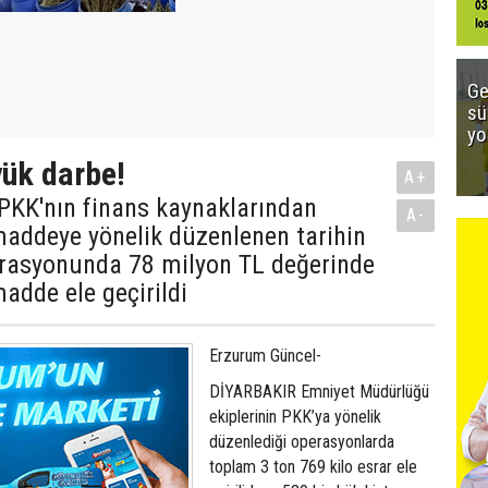
Ge
sü
yo
ük darbe!
A+
PKK'nın finans kaynaklarından
A-
addeye yönelik düzenlenen tarihin
rasyonunda 78 milyon TL değerinde
adde ele geçirildi
Erzurum Güncel-
DİYARBAKIR Emniyet Müdürlüğü
ekiplerinin PKK’ya yönelik
düzenlediği operasyonlarda
toplam 3 ton 769 kilo esrar ele