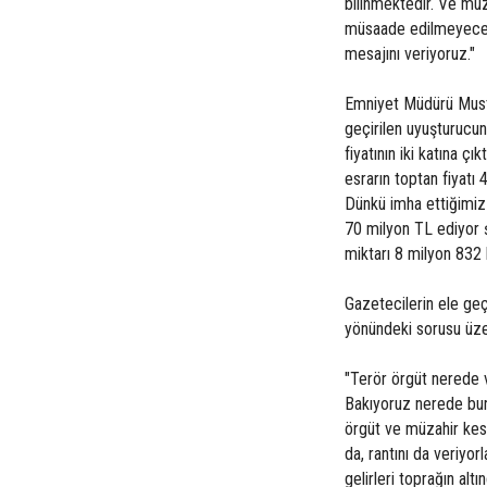
bilinmektedir. Ve müz
müsaade edilmeyecek
mesajını veriyoruz."
Emniyet Müdürü Musta
geçirilen uyuşturucu
fiyatının iki katına çı
esrarın toptan fiyatı 
Dünkü imha ettiğimiz 
70 milyon TL ediyor ş
miktarı 8 milyon 832 
Gazetecilerin ele geç
yönündeki sorusu üze
"Terör örgüt nerede v
Bakıyoruz nerede bunl
örgüt ve müzahir kes
da, rantını da veriyorl
gelirleri toprağın al