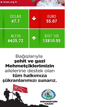
DOLAR
EURO
47.7
55.07
ALTIN
BIST 100
6625.72
13810.55