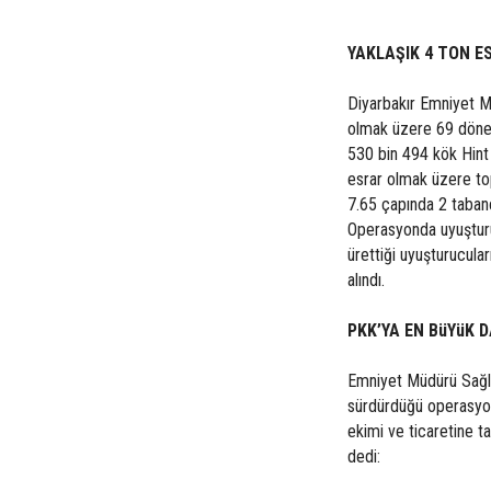
YAKLAŞIK 4 TON E
Diyarbakır Emniyet M
olmak üzere 69 dönem
530 bin 494 kök Hint 
esrar olmak üzere top
7.65 çapında 2 tabanc
Operasyonda uyuşturuc
ürettiği uyuşturucular
alındı.
PKK’YA EN BüYüK 
Emniyet Müdürü Sağl
sürdürdüğü operasyo
ekimi ve ticaretine t
dedi: