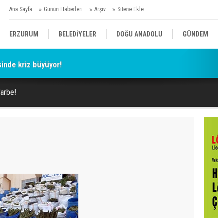
Ana Sayfa
Günün Haberleri
Arşiv
Sitene Ekle
ERZURUM
BELEDİYELER
DOĞU ANADOLU
GÜNDEM
esinde kriz büyüyor!
SİYASET
AFAD/ SAVAŞ
SPOR
arbe!
KÜLTÜR/SANAT//MAĞAZİN
BODRUM