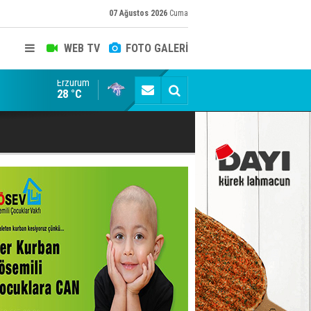
07 Ağustos 2026
Cuma
WEB TV
FOTO GALERİ
Erzurum
Cumhurbaşkanı Erdoğan talimatı verdi! AK Parti 81 il
28 °C