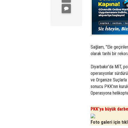
Sağlam, "Ele geçirile
olarak tarihi bir rekor
Diyarbakır’da MİT, po
operasyonlar sürdürü
ve Organize Suçlarla 
sonucu PKK’nın kuruld
Operasyona helikopter
PKK'ya büyük darb
Foto galeri için tık