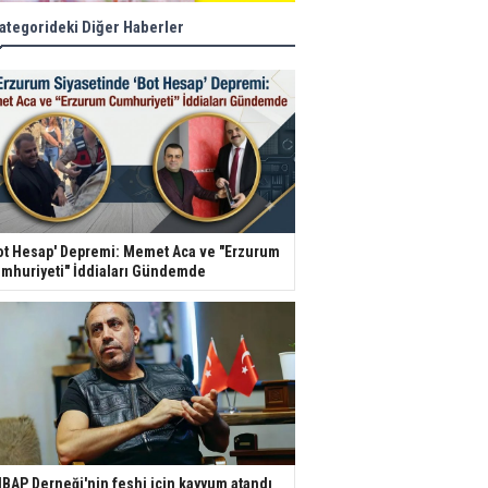
ategorideki Diğer Haberler
ot Hesap' Depremi: Memet Aca ve "Erzurum
mhuriyeti" İddiaları Gündemde
BAP Derneği'nin feshi için kayyum atandı