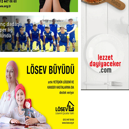
nç dadaşlar
Viago
per lig
Yachting
lunda
Kiralık Yat
Seçenekleri ile
Tekne Tatilini
Planlayın