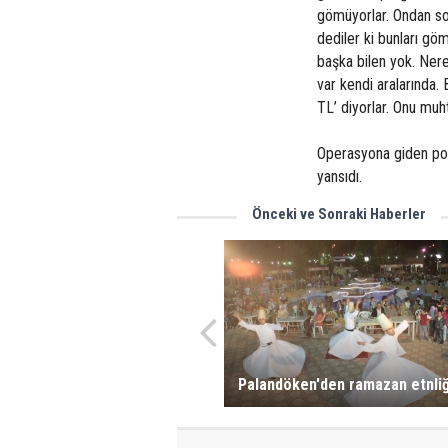
gömüyorlar. Ondan so
dediler ki bunları gö
başka bilen yok. Ner
var kendi aralarında.
TL’ diyorlar. Onu muht
Operasyona giden poli
yansıdı.
Önceki ve Sonraki Haberler
Palandöken'den ramazan etnliğ