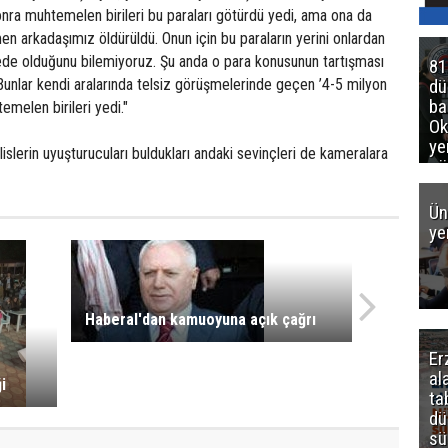
nra muhtemelen birileri bu paraları götürdü yedi, ama ona da
men arkadaşımız öldürüldü. Onun için bu paraların yerini onlardan
ede olduğunu bilemiyoruz. Şu anda o para konusunun tartışması
81
 Bunlar kendi aralarında telsiz görüşmelerinde geçen ’4-5 milyon
d
ba
emelen birileri yedi."
Ok
ye
slerin uyuşturucuları buldukları andaki sevinçleri de kameralara
gö
Ün
ye
Haberal'dan kamuoyuna açık çağrı
Er
al
i
ta
dü
sü