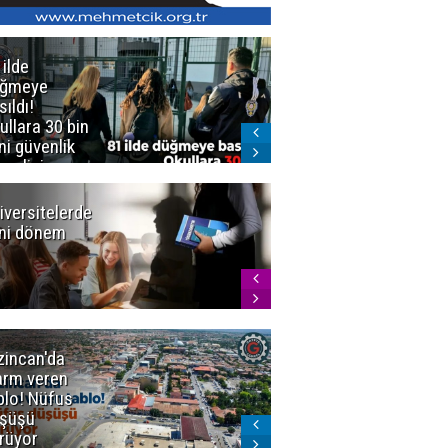
 ilde
Erzurum'da
üğmeye
Kürekle
sıldı!
işlenen
ullara 30 bin
vahşette karar
ni güvenlik
kesinleşti!
revlisi
Yargıtay
cezaları onadı
iversitelerde
Başkan
ni dönem
Sekmen'den
Tercih
Döneminde
Erzurum
Vurgusu
zincan'da
Meteoroloji
arm veren
uyardı!
blo! Nüfus
Doğu'ya yaz
şüşü
gelmeyecek
rüyor