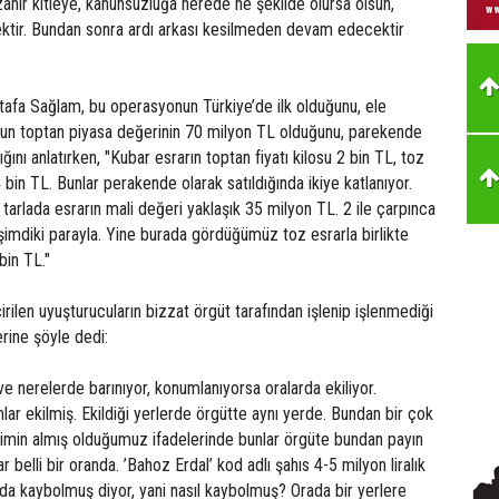
ahir kitleye, kanunsuzluğa nerede ne şekilde olursa olsun,
tir. Bundan sonra ardı arkası kesilmeden devam edecektir
fa Sağlam, bu operasyonun Türkiye’de ilk olduğunu, ele
nun toptan piyasa değerinin 70 milyon TL olduğunu, parekende
ktığını anlatırken, "Kubar esrarın toptan fiyatı kilosu 2 bin TL, toz
4 bin TL. Bunlar perakende olarak satıldığında ikiye katlanıyor.
tarlada esrarın mali değeri yaklaşık 35 milyon TL. 2 ile çarpınca
imdiki parayla. Yine burada gördüğümüz toz esrarla birlikte
bin TL."
irilen uyuşturucuların bizzat örgüt tarafından işlenip işlenmediği
rine şöyle dedi:
e nerelerde barınıyor, konumlanıyorsa oralarda ekiliyor.
ar ekilmiş. Ekildiği yerlerde örgütte aynı yerde. Bundan bir çok
imin almış olduğumuz ifadelerinde bunlar örgüte bundan payın
ar belli bir oranda. ’Bahoz Erdal’ kod adlı şahıs 4-5 milyon liralık
tında kaybolmuş diyor, yani nasıl kaybolmuş? Orada bir yerlere