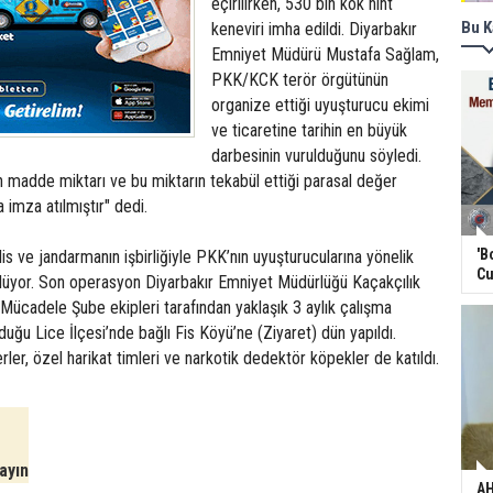
eçirilirken, 530 bin kök hint
Bu K
keneviri imha edildi. Diyarbakır
Emniyet Müdürü Mustafa Sağlam,
PKK/KCK terör örgütünün
organize ettiği uyuşturucu ekimi
ve ticaretine tarihin en büyük
darbesinin vurulduğunu söyledi.
n madde miktarı ve bu miktarın tekabül ettiği parasal değer
a imza atılmıştır" dedi.
'B
lis ve jandarmanın işbirliğiyle PKK’nın uyuşturucularına yönelik
Cu
lüyor. Son operasyon Diyarbakır Emniyet Müdürlüğü Kaçakçılık
Mücadele Şube ekipleri tarafından yaklaşık 3 aylık çalışma
uğu Lice İlçesi’nde bağlı Fis Köyü’ne (Ziyaret) dün yapıldı.
ler, özel harikat timleri ve narkotik dedektör köpekler de katıldı.
e
layın
AH