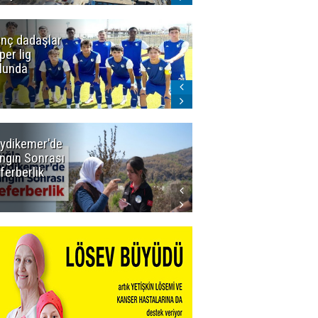
nç dadaşlar
Icardi'den
per lig
Galatasaray'a
lunda
ret! Böyle
biteceğini
kimse tahmin
edemezdi
ydikemer'de
Muğla
ngın Sonrası
Büyükşehir
ferberlik
Tüm
İmkânlarıyla
Yangın
Sahasında