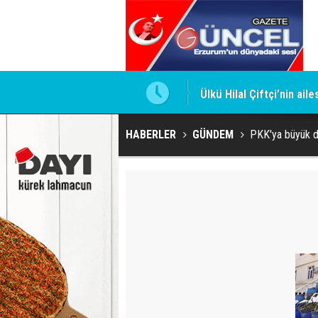
Ülkü Hilal Çiftçi’nin ail
HABERLER
GÜNDEM
PKK'ya büyük d