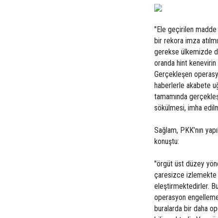
"Ele geçirilen madde 
bir rekora imza atılm
gerekse ülkemizde düş
oranda hint kenevirin
Gerçekleşen operasyon
haberlerle akabete uğ
tamamında gerçekleşti
sökülmesi, imha edilm
Sağlam, PKK’nın yapıl
konuştu:
"örgüt üst düzey yöne
çaresizce izlemekte v
eleştirmektedirler. Bu
operasyon engellemek
buralarda bir daha o