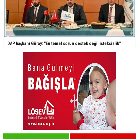
DAP başkanı Güray: "En temel sorun destek değil isteksizlik"