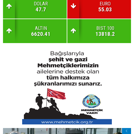
DOLAR
EURO
47.7
55.03
ALTIN
BIST 100
6620.41
13818.2