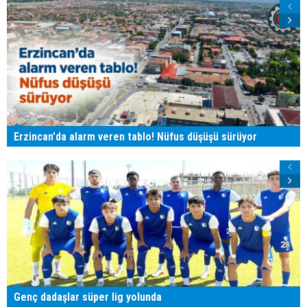
Erzincan'da alarm veren tablo! Nüfus düşüşü sürüyor
Genç dadaşlar süper lig yolunda