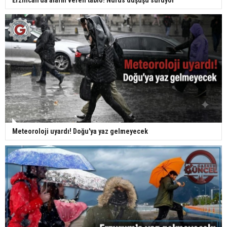
Erzincan'da alarm veren tablo! Nüfus düşüşü sürüyor
Meteoroloji uyardı! Doğu'ya yaz gelmeyecek