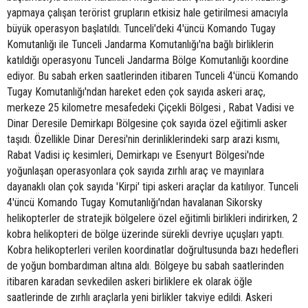
yapmaya çalışan terörist grupların etkisiz hale getirilmesi amacıyla
büyük operasyon başlatıldı. Tunceli'deki 4'üncü Komando Tugay
Komutanlığı ile Tunceli Jandarma Komutanlığı'na bağlı birliklerin
katıldığı operasyonu Tunceli Jandarma Bölge Komutanlığı koordine
ediyor. Bu sabah erken saatlerinden itibaren Tunceli 4'üncü Komando
Tugay Komutanlığı'ndan hareket eden çok sayıda askeri araç,
merkeze 25 kilometre mesafedeki Çiçekli Bölgesi , Rabat Vadisi ve
Dinar Deresile Demirkapı Bölgesine çok sayıda özel eğitimli asker
taşıdı. Özellikle Dinar Deresi'nin derinliklerindeki sarp arazi kısmı,
Rabat Vadisi iç kesimleri, Demirkapı ve Esenyurt Bölgesi'nde
yoğunlaşan operasyonlara çok sayıda zırhlı araç ve mayınlara
dayanaklı olan çok sayıda 'Kirpi' tipi askeri araçlar da katılıyor. Tunceli
4'üncü Komando Tugay Komutanlığı'ndan havalanan Sikorsky
helikopterler de stratejik bölgelere özel eğitimli birlikleri indirirken, 2
kobra helikopteri de bölge üzerinde sürekli devriye uçuşları yaptı.
Kobra helikopterleri verilen koordinatlar doğrultusunda bazı hedefleri
de yoğun bombardıman altına aldı. Bölgeye bu sabah saatlerinden
itibaren karadan sevkedilen askeri birliklere ek olarak öğle
saatlerinde de zırhlı araçlarla yeni birlikler takviye edildi. Askeri