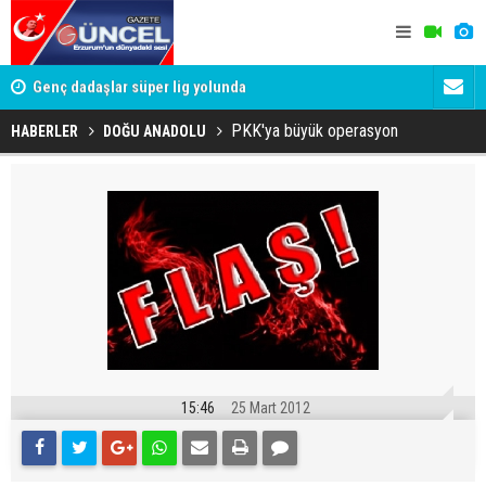
lde
Genç dadaşlar süper lig yolunda
'Bot Hesap
Cumhuriyet
PKK'ya büyük operasyon
HABERLER
DOĞU ANADOLU
15:46
25 Mart 2012