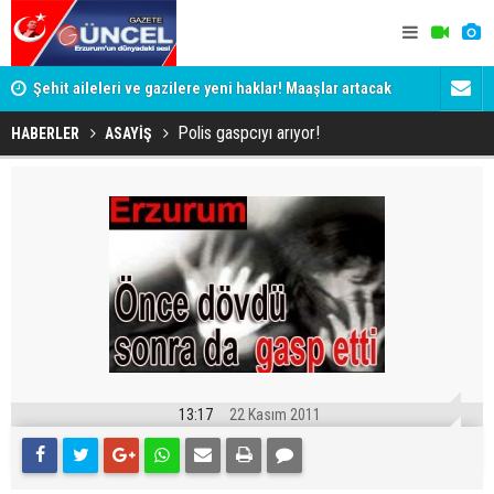
Şehit aileleri ve gazilere yeni haklar! Maaşlar artacak
Aman dikka
Polis gaspcıyı arıyor!
HABERLER
ASAYİŞ
13:17
22 Kasım 2011