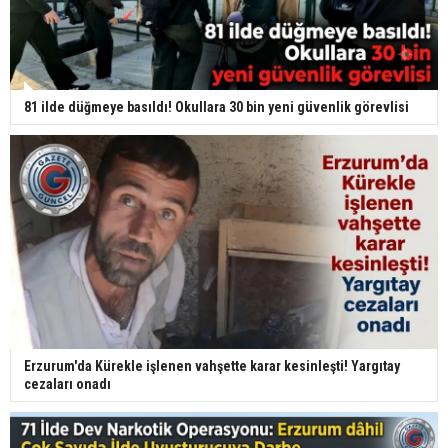
81 ilde düğmeye basıldı! Okullara 30 bin yeni güvenlik görevlisi
Erzurum'da Kürekle işlenen vahşette karar kesinleşti! Yargıtay
cezaları onadı