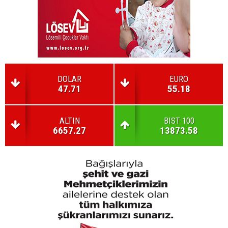
DOLAR
EURO
47.71
55.18
ALTIN
BIST 100
6657.27
13873.58