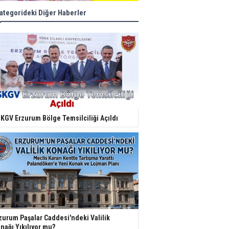
ategorideki Diğer Haberler
KGV Erzurum Bölge Temsilciliği Açıldı
zurum Paşalar Caddesi'ndeki Valilik
nağı Yıkılıyor mu?