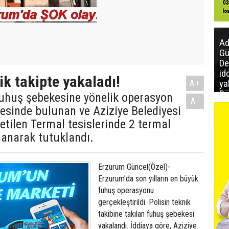
Ad
Gü
De
id
ik takipte yakaladı!
ya
A+
Bö
uhuş şebekesine yönelik operasyon
A-
aç
lçesinde bulunan ve Aziziye Belediyesi
ya
letilen Termal tesislerinde 2 termal
lanarak tutuklandı.
Erzurum Güncel(Özel)-
Erzurum’da son yılların en büyük
fuhuş operasyonu
gerçekleştirildi. Polisin teknik
takibine takılan fuhuş şebekesi
yakalandı. İddiaya göre, Aziziye