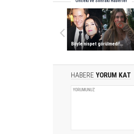
Önceki ve Sonraki Haberler
Böyle nispet görülmedi!...
HABERE
YORUM KAT