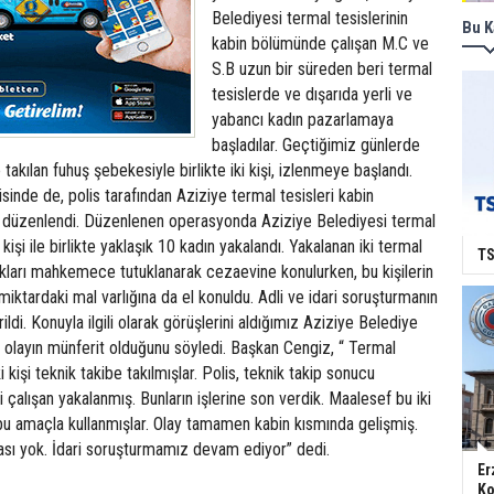
Belediyesi termal tesislerinin
Bu K
kabin bölümünde çalışan M.C ve
S.B uzun bir süreden beri termal
tesislerde ve dışarıda yerli ve
yabancı kadın pazarlamaya
başladılar. Geçtiğimiz günlerde
e takılan fuhuş şebekesiyle birlikte iki kişi, izlenmeye başlandı.
sinde de, polis tarafından Aziziye termal tesisleri kabin
düzenlendi. Düzenlenen operasyonda Aziziye Belediyesi termal
 kişi ile birlikte yaklaşık 10 kadın yakalandı. Yakalanan iki termal
TS
ldıkları mahkemece tutuklanarak cezaevine konulurken, bu kişilerin
miktardaki mal varlığına da el konuldu. Adli ve idari soruşturmanın
rildi. Konuyla ilgili olarak görüşlerini aldığımız Aziziye Belediye
 olayın münferit olduğunu söyledi. Başkan Cengiz, “ Termal
i kişi teknik takibe takılmışlar. Polis, teknik takip sonucu
 çalışan yakalanmış. Bunların işlerine son verdik. Maalesef bu iki
e bu amaçla kullanmışlar. Olay tamamen kabin kısmında gelişmiş.
kası yok. İdari soruşturmamız devam ediyor” dedi.
Er
Ko