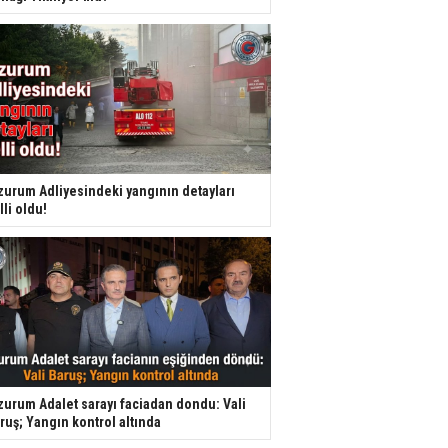
zurum Adliyesindeki yangının detayları
lli oldu!
zurum Adalet sarayı faciadan dondu: Vali
ruş; Yangın kontrol altında