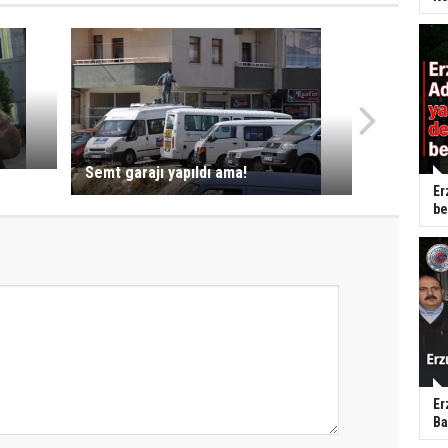
Semt garajı yapıldı ama!
Er
be
Er
Ba