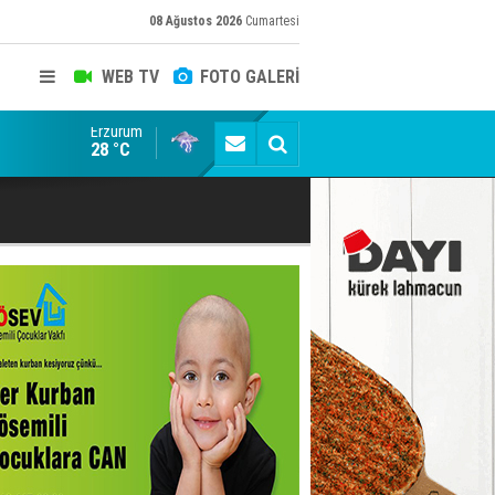
08 Ağustos 2026
Cumartesi
WEB TV
FOTO GALERİ
Erzurum
Devlet Bahçeli 20 bin kişinin katıldığı düğünde nikah
28 °C