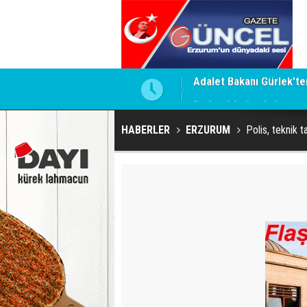
le bir açıklama yapmadım
Dadaş 2.hafta Galatasa
HABERLER
ERZURUM
Polis, teknik t