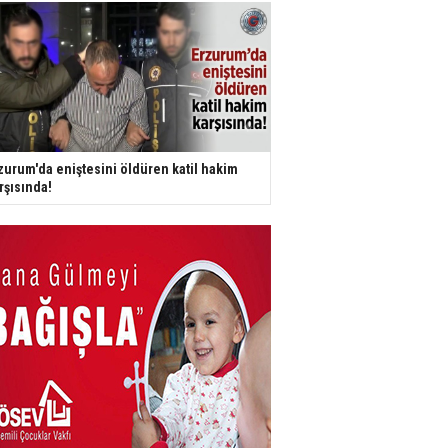
zurum'da eniştesini öldüren katil hakim
rşısında!