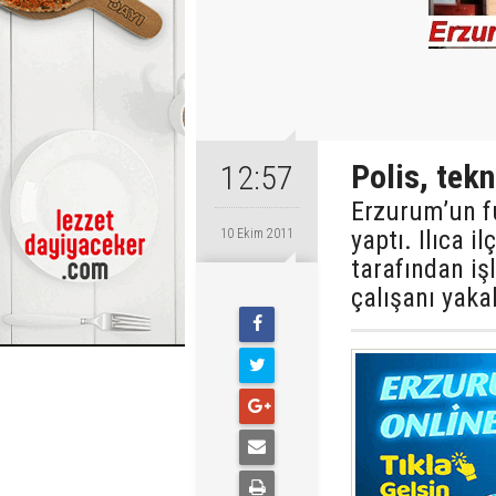
Polis, tekn
12:57
Erzurum’un f
yaptı. Ilıca i
10 Ekim 2011
tarafından iş
çalışanı yaka