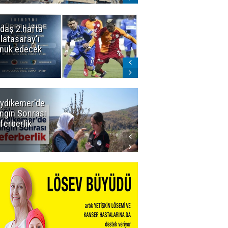
daş 2.hafta
Ömer Arda
latasaray'ı
U20 Millî Takım
nuk edecek
kadrosunda
ydikemer'de
Muğla
ngın Sonrası
Büyükşehir
ferberlik
Tüm
İmkânlarıyla
Yangın
Sahasında