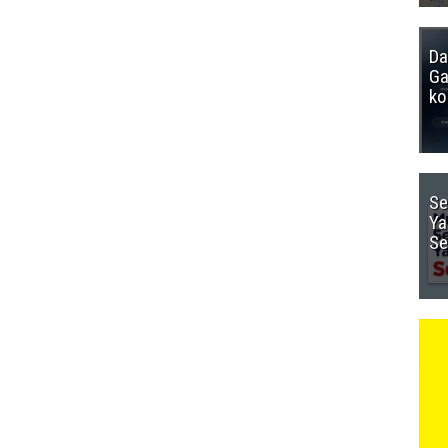
Da
Ga
ko
Se
Ya
Se