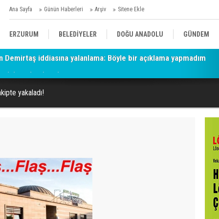
Ana Sayfa
Günün Haberleri
Arşiv
Sitene Ekle
ERZURUM
BELEDİYELER
DOĞU ANADOLU
GÜNDEM
ray'ı konuk edecek
SİYASET
AFAD/ SAVAŞ
SPOR
akipte yakaladı!
KÜLTÜR/SANAT//MAĞAZİN
BODRUM