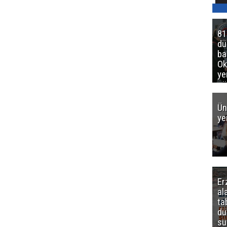
81
d
ba
Ok
ye
gö
Ün
ye
Er
al
ta
dü
sü