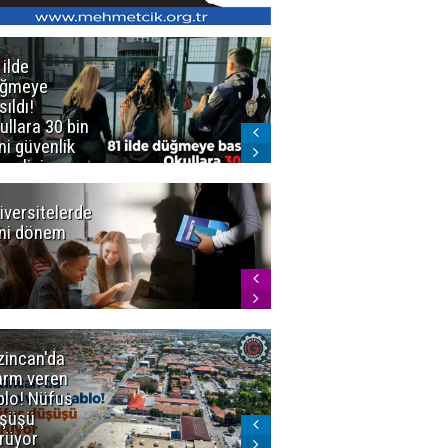
 ilde
Erzurum'da
üğmeye
Kürekle
sıldı!
işlenen
ullara 30 bin
vahşette karar
ni güvenlik
kesinleşti!
revlisi
Yargıtay
cezaları onadı
iversitelerde
Başkan
ni dönem
Sekmen'den
Tercih
Döneminde
Erzurum
Vurgusu
zincan'da
Meteoroloji
arm veren
uyardı!
blo! Nüfus
Doğu'ya yaz
şüşü
gelmeyecek
rüyor