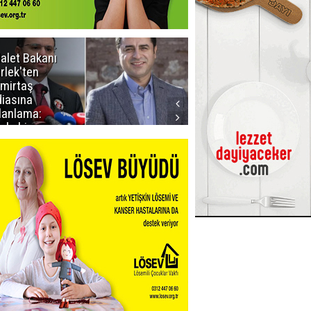
alet Bakanı
Dadaş 2.hafta
rlek'ten
Galatasaray'ı
mirtaş
konuk edecek
diasına
lanlama:
yle bir
ıklama
pmadım