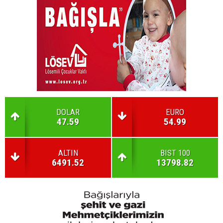
DOLAR
EURO
47.59
54.99
ALTIN
BIST 100
6491.52
13798.82