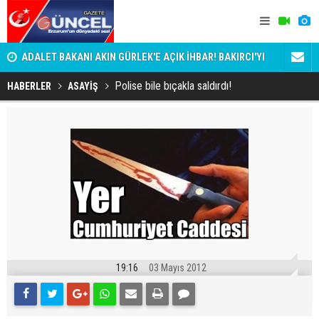
i
ADALET BAKANI AKIN GÜRLEK'E AÇIK İHBAR! BAKIRCI'YI
Taraftar gr
KİM KORUYOR?
Polise bile bıçakla saldırdı!
HABERLER
ASAYİŞ
19:16
03 Mayıs 2012