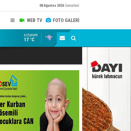
08 Ağustos 2026
Cumartesi
WEB TV
FOTO GALERİ
Erzurum
Konuşanlar'a katıldı, söyledikleri başına iş açtı! Göza
17 °C