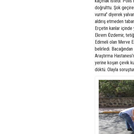
kaçmak istedi. Polis
doğrulttu. Şok geçir
vurma" diyerek yalvar
aldırış etmeden taban
Erçetin kanlar içinde
Ekrem Özdemir, tetiği
Edirneli olan Merve E
belirledi. Bacağında
Araştırma Hastanesi’n
yerine koşan çevik kuv
döktü. Olayla soruştu