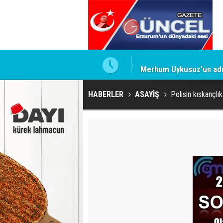
Merhum Uykusuz'un adı 
HABERLER
ASAYİŞ
Polisin kıskançlık