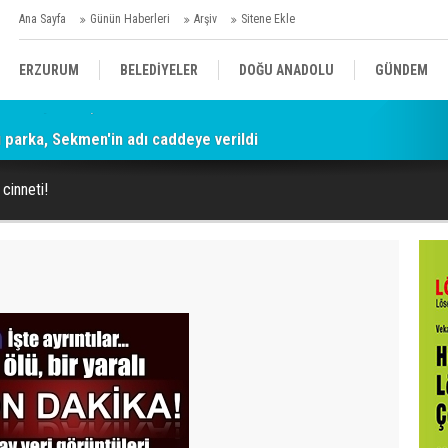
Ana Sayfa
Günün Haberleri
Arşiv
Sitene Ekle
ERZURUM
BELEDİYELER
DOĞU ANADOLU
GÜNDEM
parka, Sekmen'in adı caddeye verildi
SİYASET
AFAD/ SAVAŞ
SPOR
 cinneti!
KÜLTÜR/SANAT//MAĞAZİN
BODRUM