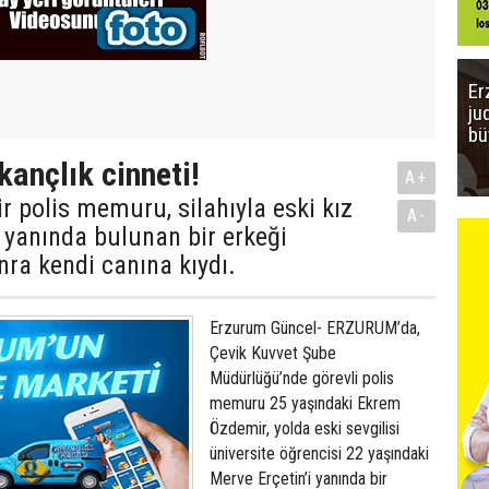
Er
ju
bü
kançlık cinneti!
A+
r polis memuru, silahıyla eski kız
A-
 yanında bulunan bir erkeği
ra kendi canına kıydı.
Erzurum Güncel- ERZURUM’da,
Çevik Kuvvet Şube
Müdürlüğü’nde görevli polis
memuru 25 yaşındaki Ekrem
Özdemir, yolda eski sevgilisi
üniversite öğrencisi 22 yaşındaki
Merve Erçetin’i yanında bir