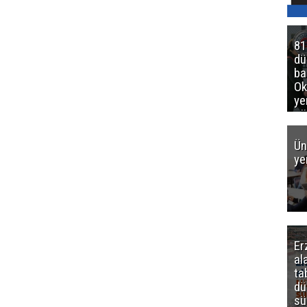
81
d
ba
Ok
ye
gö
Ün
ye
Er
al
ta
dü
sü