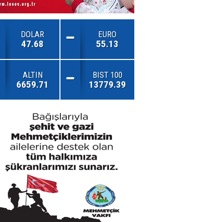
DOLAR
EURO
47.68
55.13
ALTIN
BIST 100
6659.71
13779.39