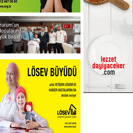
zurum'un
Amar süper
docularından
ligi seviyor!
yük başarı