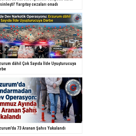
sinleşti! Yargıtay cezaları onadı
zurum dâhil Çok Sayıda İlde Uyuşturucuya
rbe
zurum'da 73 Aranan Şahıs Yakalandı