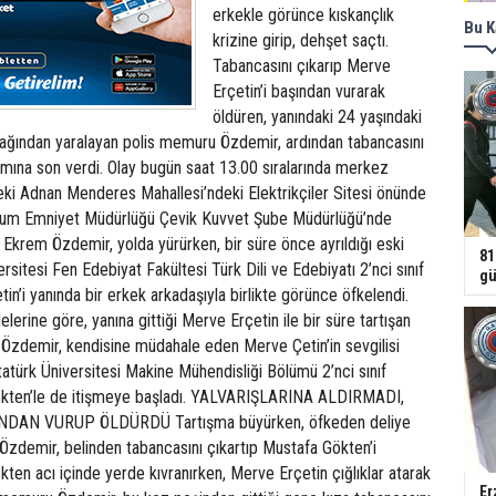
erkekle görünce kıskançlık
Bu K
krizine girip, dehşet saçtı.
Tabancasını çıkarıp Merve
Erçetin’i başından vurarak
öldüren, yanındaki 24 yaşındaki
ağından yaralayan polis memuru Özdemir, ardından tabancasını
amına son verdi. Olay bugün saat 13.00 sıralarında merkez
eki Adnan Menderes Mahallesi’ndeki Elektrikçiler Sitesi önünde
rum Emniyet Müdürlüğü Çevik Kuvvet Şube Müdürlüğü’nde
Ekrem Özdemir, yolda yürürken, bir süre önce ayrıldığı eski
81
ersitesi Fen Edebiyat Fakültesi Türk Dili ve Edebiyatı 2’nci sınıf
gü
in’i yanında bir erkek arkadaşıyla birlikte görünce öfkelendi.
delerine göre, yanına gittiği Merve Erçetin ile bir süre tartışan
zdemir, kendisine müdahale eden Merve Çetin’in sevgilisi
tatürk Üniversitesi Makine Mühendisliği Bölümü 2’nci sınıf
ökten’le de itişmeye başladı. YALVARIŞLARINA ALDIRMADI,
DAN VURUP ÖLDÜRDÜ Tartışma büyürken, öfkeden deliye
zdemir, belinden tabancasını çıkartıp Mustafa Gökten’i
ten acı içinde yerde kıvranırken, Merve Erçetin çığlıklar atarak
Er