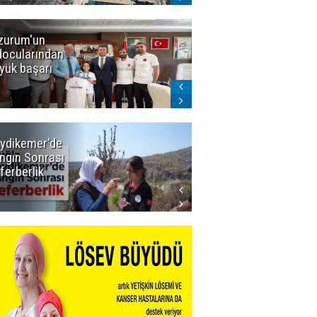
zurum'un
Amar süper
docularından
ligi seviyor!
yük başarı
ydikemer'de
Muğla
ngın Sonrası
Büyükşehir
ferberlik
Tüm
İmkânlarıyla
Yangın
Sahasında