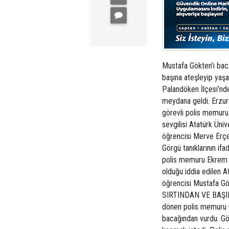
Mustafa Gökten’i bac
başına ateşleyip yaş
Palandöken İlçesi’nd
meydana geldi. Erzu
görevli polis memuru 
sevgilisi Atatürk Üniv
öğrencisi Merve Erçet
Görgü tanıklarının ifa
polis memuru Ekrem Ö
olduğu iddia edilen A
öğrencisi Mustafa G
SIRTINDAN VE BAŞIN
dönen polis memuru Ö
bacağından vurdu. Gök