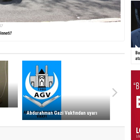
57
inneti!
Ba
at
Abdurahman Gazi Vakfından uyarı