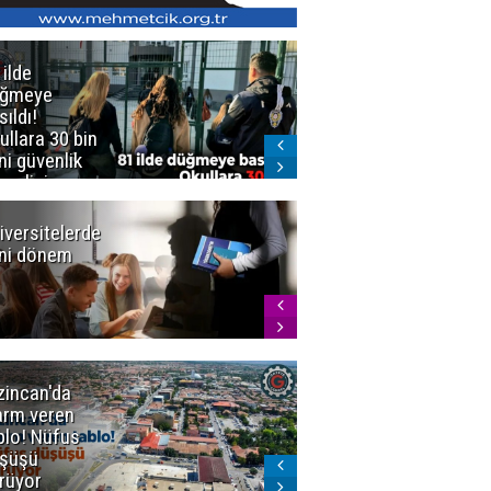
 ilde
Erzurum'da
üğmeye
Kürekle
sıldı!
işlenen
ullara 30 bin
vahşette karar
ni güvenlik
kesinleşti!
revlisi
Yargıtay
cezaları onadı
iversitelerde
Başkan
ni dönem
Sekmen'den
Tercih
Döneminde
Erzurum
Vurgusu
zincan'da
Meteoroloji
arm veren
uyardı!
blo! Nüfus
Doğu'ya yaz
şüşü
gelmeyecek
rüyor