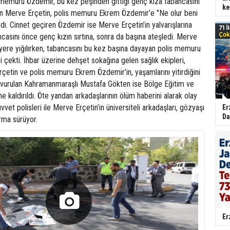
 memuru Özdemir, bu kez peşinden gittiği genç kıza tabancasını
ke
en Merve Erçetin, polis memuru Ekrem Özdemir’e "Ne olur beni
dı. Cinnet geçiren Özdemir ise Merve Erçetin’in yalvarışlarına
casını önce genç kızın sırtına, sonra da başına ateşledi. Merve
 yere yığılırken, tabancasını bu kez başına dayayan polis memuru
 çekti. İhbar üzerine dehşet sokağına gelen sağlık ekipleri,
rçetin ve polis memuru Ekrem Özdemir’in, yaşamlarını yitirdiğini
n vurulan Kahramanmaraşlı Mustafa Gökten ise Bölge Eğitim ve
e kaldırıldı. Öte yandan arkadaşlarının ölüm haberini alarak olay
vet polisleri ile Merve Erçetin’in üniversiteli arkadaşları, gözyaşı
Er
Da
rma sürüyor.
Er