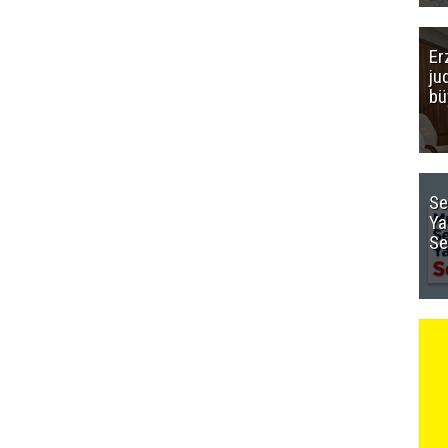
Er
ju
bü
Se
Ya
Se