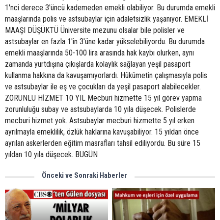
1'nci derece 3'üncü kademeden emekli olabiliyor. Bu durumda emekli
maaşlarında polis ve astsubaylar için adaletsizlik yaşanıyor. EMEKLİ
MAAŞI DÜŞÜKTÜ Üniversite mezunu olsalar bile polisler ve
astsubaylar en fazla 1'in 3'üne kadar yükselebiliyordu. Bu durumda
emekli maaşlarında 50-100 lira arasında hak kaybı olurken, aynı
zamanda yurtdışına çıkışlarda kolaylık sağlayan yeşil pasaport
kullanma hakkına da kavuşamıyorlardı. Hükümetin çalışmasıyla polis
ve astsubaylar ile eş ve çocukları da yeşil pasaport alabilecekler.
ZORUNLU HİZMET 10 YIL Mecburi hizmette 15 yıl görev yapma
zorunluluğu subay ve astsubaylarda 10 yıla düşecek. Polislerde
mecburi hizmet yok. Astsubaylar mecburi hizmette 5 yıl erken
ayrılmayla emeklilik, özlük haklarına kavuşabiliyor. 15 yıldan önce
ayrılan askerlerden eğitim masrafları tahsil ediliyordu. Bu süre 15
yıldan 10 yıla düşecek. BUGÜN
Önceki ve Sonraki Haberler