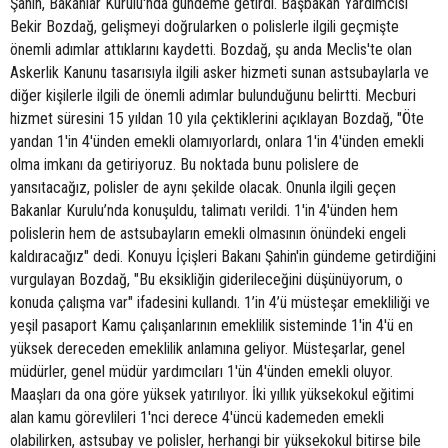
Şahin, Bakanlar Kurulu'nda gündeme getirdi. Başbakan Yardımcısı
Bekir Bozdağ, gelişmeyi doğrularken o polislerle ilgili geçmişte
önemli adımlar attıklarını kaydetti. Bozdağ, şu anda Meclis'te olan
Askerlik Kanunu tasarısıyla ilgili asker hizmeti sunan astsubaylarla ve
diğer kişilerle ilgili de önemli adımlar bulunduğunu belirtti. Mecburi
hizmet süresini 15 yıldan 10 yıla çektiklerini açıklayan Bozdağ, "Öte
yandan 1'in 4'ünden emekli olamıyorlardı, onlara 1'in 4'ünden emekli
olma imkanı da getiriyoruz. Bu noktada bunu polislere de
yansıtacağız, polisler de aynı şekilde olacak. Onunla ilgili geçen
Bakanlar Kurulu’nda konuşuldu, talimatı verildi. 1'in 4'ünden hem
polislerin hem de astsubayların emekli olmasının önündeki engeli
kaldıracağız" dedi. Konuyu İçişleri Bakanı Şahin'in gündeme getirdiğini
vurgulayan Bozdağ, "Bu eksikliğin giderileceğini düşünüyorum, o
konuda çalışma var" ifadesini kullandı. 1’in 4’ü müsteşar emekliliği ve
yeşil pasaport Kamu çalışanlarının emeklilik sisteminde 1'in 4'ü en
yüksek dereceden emeklilik anlamına geliyor. Müsteşarlar, genel
müdürler, genel müdür yardımcıları 1'ün 4'ünden emekli oluyor.
Maaşları da ona göre yüksek yatırılıyor. İki yıllık yüksekokul eğitimi
alan kamu görevlileri 1'nci derece 4'üncü kademeden emekli
olabilirken, astsubay ve polisler, herhangi bir yüksekokul bitirse bile