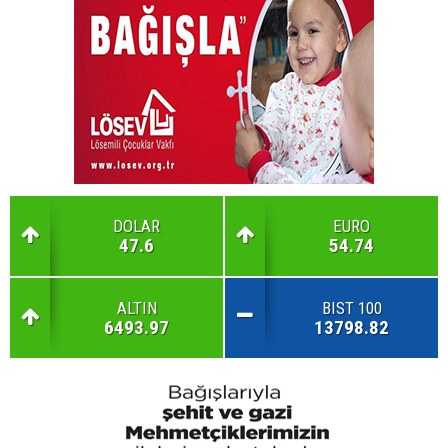
DOLAR
EURO
47.6
54.74
ALTIN
BIST 100
6493.97
13798.82