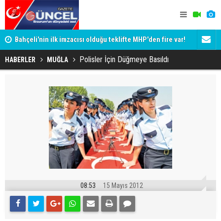
Bahçeli'nin ilk imzacısı olduğu teklifte MHP'den fire var!
Siyaset-Se
İşte imzalamayan o isim
Altınok ve K
Polisler İçin Düğmeye Basıldı
HABERLER
MUĞLA
08:53
15 Mayıs 2012