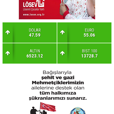
DOLAR
EURO
47.59
55.06
ALTIN
BIST 100
6523.12
13728.7