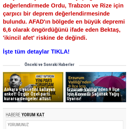
değerlendirmede Ordu, Trabzon ve Rize için
çarpıcı bir deprem değerlendirmesinde
bulundu. AFAD'ın bölgede en büyük depremi
6,6 olarak öngördüğünü ifade eden Bektaş,
'ikincil afet' riskine de değindi.
İşte tüm detaylar TIKLA!
Önceki ve Sonraki Haberler
Ankara siyasetini sallayan
Erzurum Valiliği'nden 9 İlçe
anket! Özgür Özel parti
İçin Kuvvetli Sağanak Yağış
kurarsa dengeler altüst
Uyarısı!
HABERE
YORUM KAT