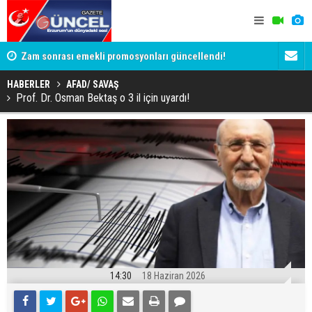
Zam sonrası emekli promosyonları güncellendi!
Salah anca
Ödemeler 32 bin TL'ye kadar çıkıyor
HABERLER
AFAD/ SAVAŞ
Prof. Dr. Osman Bektaş o 3 il için uyardı!
14:30
18 Haziran 2026