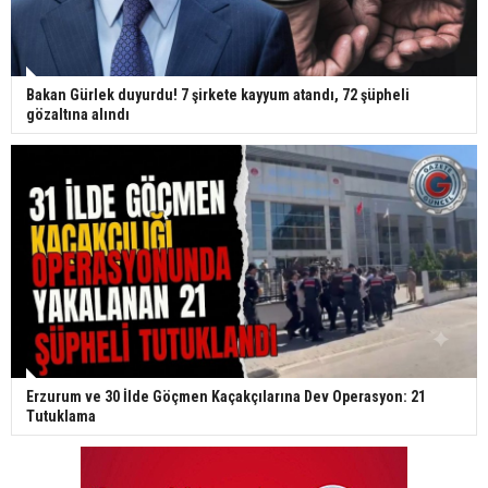
Bakan Gürlek duyurdu! 7 şirkete kayyum atandı, 72 şüpheli
gözaltına alındı
Erzurum ve 30 İlde Göçmen Kaçakçılarına Dev Operasyon: 21
Tutuklama