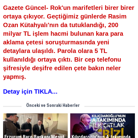
Gazete Güncel- Rok'un marifetleri birer birer
ortaya çıkıyor. Geçtiğimiz günlerde Rasim
Ozan Kütahyalı'nın da tutuklandığı, 200
milyar TL işlem hacmi bulunan kara para
aklama çetesi soruşturmasında yeni
detaylara ulaşıldı. Parola olara 5 TL
kullanıldığı ortaya çıktı. Bir cep telefonu
şifresiyle deşifre edilen çete bakın neler
yapmış.
Detay için TIKLA...
Önceki ve Sonraki Haberler
Erzurum Baro Başkanı Mesut
Kılıçdaroğlu’nun A takımında