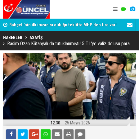
Bahçeli'nin ilk imzacısı olduğu teklifte MHP'den fire var!
İşte imzalamayan o isim
ADALET BAK
Siyaset-Sermaye Çizgisinde Haklılığın Resmi: Selami
KİM KORU
HABERLER
ASAYİŞ
Rasim Ozan Kütahyalı da tutuklanmıştı! 5 TL'ye valiz dolusu para
Altınok ve Kirli İlişkiler Ağı
12:30
25 Mayıs 2026