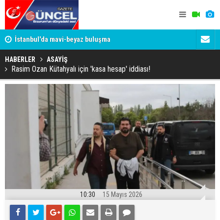
um
İstanbul'da mavi-beyaz buluşma
Erzurumspo
HABERLER
ASAYİŞ
Rasim Ozan Kütahyalı için 'kasa hesap' iddiası!
10:30
15 Mayıs 2026