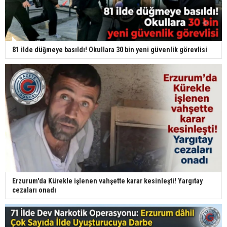
81 ilde düğmeye basıldı! Okullara 30 bin yeni güvenlik görevlisi
Erzurum'da Kürekle işlenen vahşette karar kesinleşti! Yargıtay
cezaları onadı