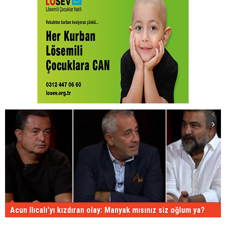
Acun Ilıcalı'yı kızdıran olay: Manyak mısınız siz oğlum ya?