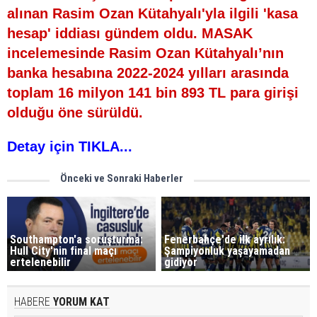
alınan Rasim Ozan Kütahyalı'yla ilgili 'kasa
hesap' iddiası gündem oldu. MASAK
incelemesinde Rasim Ozan Kütahyalı’nın
banka hesabına 2022-2024 yılları arasında
toplam 16 milyon 141 bin 893 TL para girişi
olduğu öne sürüldü.
Detay için TIKLA...
Önceki ve Sonraki Haberler
Southampton'a soruşturma:
Fenerbahçe'de ilk ayrılık:
Hull City'nin final maçı
Şampiyonluk yaşayamadan
ertelenebilir
gidiyor
HABERE
YORUM KAT