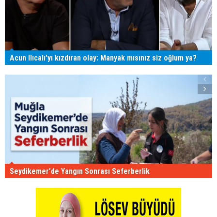
Acun Ilıcalı'yı kızdıran olay: Manyak mısınız siz oğlum ya?
Seydikemer'de Yangın Sonrası Seferberlik