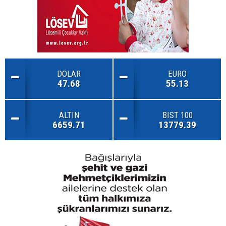
DOLAR
EURO
47.68
55.13
ALTIN
BIST 100
6659.71
13779.39