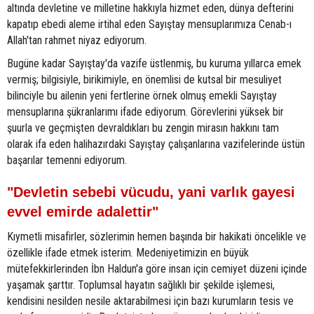
altında devletine ve milletine hakkıyla hizmet eden, dünya defterini
kapatıp ebedi aleme irtihal eden Sayıştay mensuplarımıza Cenab-ı
Allah'tan rahmet niyaz ediyorum.
Bugüne kadar Sayıştay'da vazife üstlenmiş, bu kuruma yıllarca emek
vermiş; bilgisiyle, birikimiyle, en önemlisi de kutsal bir mesuliyet
bilinciyle bu ailenin yeni fertlerine örnek olmuş emekli Sayıştay
mensuplarına şükranlarımı ifade ediyorum. Görevlerini yüksek bir
şuurla ve geçmişten devraldıkları bu zengin mirasın hakkını tam
olarak ifa eden halihazırdaki Sayıştay çalışanlarına vazifelerinde üstün
başarılar temenni ediyorum.
"Devletin sebebi vücudu, yani varlık gayesi
evvel emirde adalettir"
Kıymetli misafirler, sözlerimin hemen başında bir hakikati öncelikle ve
özellikle ifade etmek isterim. Medeniyetimizin en büyük
mütefekkirlerinden İbn Haldun'a göre insan için cemiyet düzeni içinde
yaşamak şarttır. Toplumsal hayatın sağlıklı bir şekilde işlemesi,
kendisini nesilden nesile aktarabilmesi için bazı kurumların tesis ve