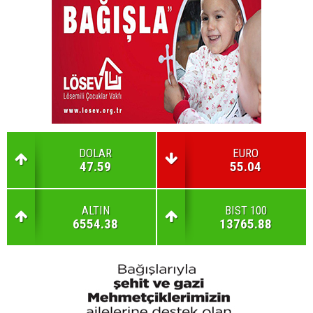
DOLAR
EURO
47.59
55.04
ALTIN
BIST 100
6554.38
13765.88