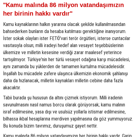
"Kamu malında 86 milyon vatandaşımızın
her birinin hakkı vardır"
Kamu kaynaklarının halkın yararına olacak şekilde kullanılmasından
bahsederken bunların da hesaba katılması gerektiğine inanıyorum.
İster sokak olayları ister FETÖ'vari terör örgütleri, isterse cuntacılar
vasıtasıyla olsun; milli iradeyi hedef alan vesayet teşebbüslerinin
ülkemize ve milletin kesesine verdiği zarar maalesef yeterince
tartışılmıyor. Türkiye'nin her türlü vesayet odağına karşı mücadelesi,
aynı zamanda bu yüklerden de tamamen kurtulma mücadelesidir.
İnşallah bu mücadele zafere ulaşınca ülkemizin ekonomik şahlanışı
daha da hızlanacak, milletin kaynakları milletin cebine daha fazla
akacaktır.
Tabii burada şu hususun da altını çizmek istiyorum. Milli iradenin
savunulmasını nasıl namus borcu olarak görüyorsak; kamu malının
israf edilmesine, yasa dışı ve usulsüz yollarla istismar edilmesine,
bilhassa ikbal hesaplarına merdiven yapılmasına da göz yummuyoruz.
Bu konuda bizim tavrımız, duruşumuz gayet nettir.
Kamu malında 86 milyon vatandaşımızın her birinin hakkı vardır. Garip