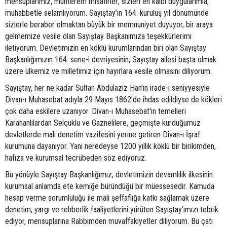
mensuplarımız, muhterem misafirler; sizleri en kalbi duygularımla,
muhabbetle selamlıyorum. Sayıştay’ın 164. kuruluş yıl dönümünde
sizlerle beraber olmaktan büyük bir memnuniyet duyuyor, bir araya
gelmemize vesile olan Sayıştay Başkanımıza teşekkürlerimi
iletiyorum. Devletimizin en köklü kurumlarından biri olan Sayıştay
Başkanlığımızın 164. sene-i devriyesinin, Sayıştay ailesi başta olmak
üzere ülkemiz ve milletimiz için hayırlara vesile olmasını diliyorum.
Sayıştay, her ne kadar Sultan Abdülaziz Han'ın irade-i seniyyesiyle
Divan-ı Muhasebat adıyla 29 Mayıs 1862'de ihdas edildiyse de kökleri
çok daha eskilere uzanıyor. Divan-ı Muhasebat'ın temelleri
Karahanlılardan Selçuklu ve Gaznelilere, geçmişte kurduğumuz
devletlerde mali denetim vazifesini yerine getiren Divan-ı İşraf
kurumuna dayanıyor. Yani neredeyse 1200 yıllık köklü bir birikimden,
hafıza ve kurumsal tecrübeden söz ediyoruz.
Bu yönüyle Sayıştay Başkanlığımız, devletimizin devamlılık ilkesinin
kurumsal anlamda ete kemiğe büründüğü bir müessesedir. Kamuda
hesap verme sorumluluğu ile mali şeffaflığa katkı sağlamak üzere
denetim, yargı ve rehberlik faaliyetlerini yürüten Sayıştay'ımızı tebrik
ediyor, mensuplarına Rabbimden muvaffakiyetler diliyorum. Bu çatı