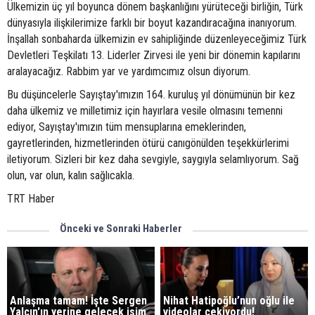
Ülkemizin üç yıl boyunca dönem başkanlığını yürüteceği birliğin, Türk
dünyasıyla ilişkilerimize farklı bir boyut kazandıracağına inanıyorum.
İnşallah sonbaharda ülkemizin ev sahipliğinde düzenleyeceğimiz Türk
Devletleri Teşkilatı 13. Liderler Zirvesi ile yeni bir dönemin kapılarını
aralayacağız. Rabbim yar ve yardımcımız olsun diyorum.
Bu düşüncelerle Sayıştay'ımızın 164. kuruluş yıl dönümünün bir kez
daha ülkemiz ve milletimiz için hayırlara vesile olmasını temenni
ediyor, Sayıştay'ımızın tüm mensuplarına emeklerinden,
gayretlerinden, hizmetlerinden ötürü canıgönülden teşekkürlerimi
iletiyorum. Sizleri bir kez daha sevgiyle, saygıyla selamlıyorum. Sağ
olun, var olun, kalın sağlıcakla.
TRT Haber
Önceki ve Sonraki Haberler
Anlaşma tamam! İşte Sergen
Nihat Hatipoğlu’nun oğlu ile
Yalçın'ın yerine gelecek isim
videolar çekiyordu!