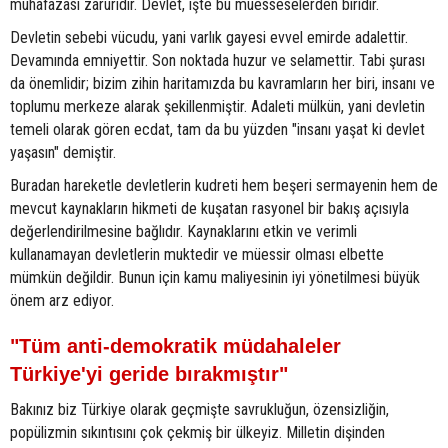
muhafazası zaruridir. Devlet, işte bu müesseselerden biridir.
Devletin sebebi vücudu, yani varlık gayesi evvel emirde adalettir.
Devamında emniyettir. Son noktada huzur ve selamettir. Tabi şurası
da önemlidir; bizim zihin haritamızda bu kavramların her biri, insanı ve
toplumu merkeze alarak şekillenmiştir. Adaleti mülkün, yani devletin
temeli olarak gören ecdat, tam da bu yüzden "insanı yaşat ki devlet
yaşasın" demiştir.
Buradan hareketle devletlerin kudreti hem beşeri sermayenin hem de
mevcut kaynakların hikmeti de kuşatan rasyonel bir bakış açısıyla
değerlendirilmesine bağlıdır. Kaynaklarını etkin ve verimli
kullanamayan devletlerin muktedir ve müessir olması elbette
mümkün değildir. Bunun için kamu maliyesinin iyi yönetilmesi büyük
önem arz ediyor.
"Tüm anti-demokratik müdahaleler
Türkiye'yi geride bırakmıştır"
Bakınız biz Türkiye olarak geçmişte savrukluğun, özensizliğin,
popülizmin sıkıntısını çok çekmiş bir ülkeyiz. Milletin dişinden