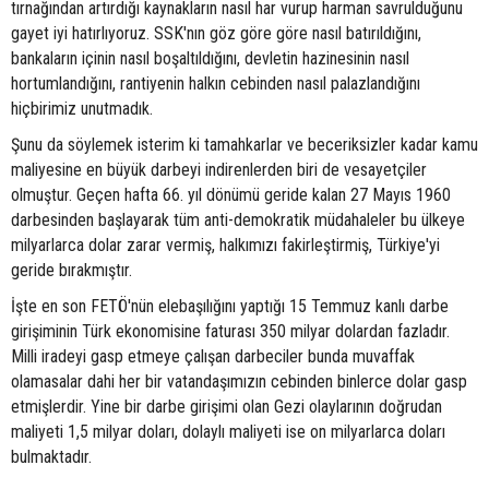
tırnağından artırdığı kaynakların nasıl har vurup harman savrulduğunu
gayet iyi hatırlıyoruz. SSK'nın göz göre göre nasıl batırıldığını,
bankaların içinin nasıl boşaltıldığını, devletin hazinesinin nasıl
hortumlandığını, rantiyenin halkın cebinden nasıl palazlandığını
hiçbirimiz unutmadık.
Şunu da söylemek isterim ki tamahkarlar ve beceriksizler kadar kamu
maliyesine en büyük darbeyi indirenlerden biri de vesayetçiler
olmuştur. Geçen hafta 66. yıl dönümü geride kalan 27 Mayıs 1960
darbesinden başlayarak tüm anti-demokratik müdahaleler bu ülkeye
milyarlarca dolar zarar vermiş, halkımızı fakirleştirmiş, Türkiye'yi
geride bırakmıştır.
İşte en son FETÖ'nün elebaşılığını yaptığı 15 Temmuz kanlı darbe
girişiminin Türk ekonomisine faturası 350 milyar dolardan fazladır.
Milli iradeyi gasp etmeye çalışan darbeciler bunda muvaffak
olamasalar dahi her bir vatandaşımızın cebinden binlerce dolar gasp
etmişlerdir. Yine bir darbe girişimi olan Gezi olaylarının doğrudan
maliyeti 1,5 milyar doları, dolaylı maliyeti ise on milyarlarca doları
bulmaktadır.