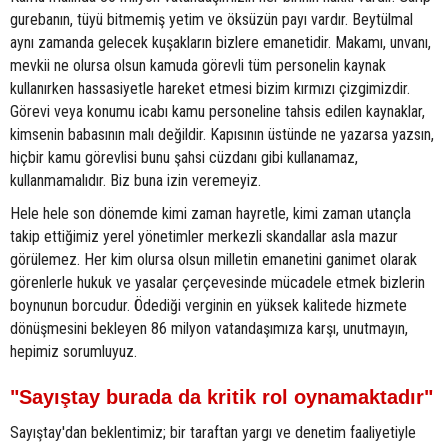
gurebanın, tüyü bitmemiş yetim ve öksüzün payı vardır. Beytülmal
aynı zamanda gelecek kuşakların bizlere emanetidir. Makamı, unvanı,
mevkii ne olursa olsun kamuda görevli tüm personelin kaynak
kullanırken hassasiyetle hareket etmesi bizim kırmızı çizgimizdir.
Görevi veya konumu icabı kamu personeline tahsis edilen kaynaklar,
kimsenin babasının malı değildir. Kapısının üstünde ne yazarsa yazsın,
hiçbir kamu görevlisi bunu şahsi cüzdanı gibi kullanamaz,
kullanmamalıdır. Biz buna izin veremeyiz.
Hele hele son dönemde kimi zaman hayretle, kimi zaman utançla
takip ettiğimiz yerel yönetimler merkezli skandallar asla mazur
görülemez. Her kim olursa olsun milletin emanetini ganimet olarak
görenlerle hukuk ve yasalar çerçevesinde mücadele etmek bizlerin
boynunun borcudur. Ödediği verginin en yüksek kalitede hizmete
dönüşmesini bekleyen 86 milyon vatandaşımıza karşı, unutmayın,
hepimiz sorumluyuz.
"Sayıştay burada da kritik rol oynamaktadır"
Sayıştay'dan beklentimiz; bir taraftan yargı ve denetim faaliyetiyle