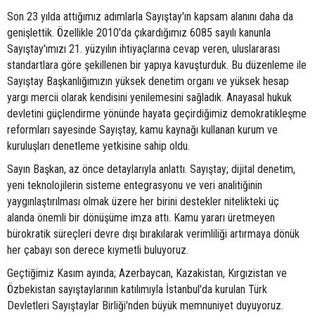
Son 23 yılda attığımız adımlarla Sayıştay'ın kapsam alanını daha da
genişlettik. Özellikle 2010'da çıkardığımız 6085 sayılı kanunla
Sayıştay'ımızı 21. yüzyılın ihtiyaçlarına cevap veren, uluslararası
standartlara göre şekillenen bir yapıya kavuşturduk. Bu düzenleme ile
Sayıştay Başkanlığımızın yüksek denetim organı ve yüksek hesap
yargı mercii olarak kendisini yenilemesini sağladık. Anayasal hukuk
devletini güçlendirme yönünde hayata geçirdiğimiz demokratikleşme
reformları sayesinde Sayıştay, kamu kaynağı kullanan kurum ve
kuruluşları denetleme yetkisine sahip oldu.
Sayın Başkan, az önce detaylarıyla anlattı. Sayıştay; dijital denetim,
yeni teknolojilerin sisteme entegrasyonu ve veri analitiğinin
yaygınlaştırılması olmak üzere her birini destekler nitelikteki üç
alanda önemli bir dönüşüme imza attı. Kamu yararı üretmeyen
bürokratik süreçleri devre dışı bırakılarak verimliliği artırmaya dönük
her çabayı son derece kıymetli buluyoruz.
Geçtiğimiz Kasım ayında; Azerbaycan, Kazakistan, Kırgızistan ve
Özbekistan sayıştaylarının katılımıyla İstanbul'da kurulan Türk
Devletleri Sayıştaylar Birliği'nden büyük memnuniyet duyuyoruz.