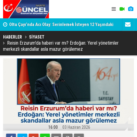
Oltu Çayı’nda Acı Olay: Serinlemek İsteyen 12 Yaşındaki
Trabzon Bü
Ertuğrul Hayatını Kaybetti
Salah forma
HABERLER
SİYASET
Reisin Erzurum'da haberi var mı? Erdoğan: Yerel yönetimler
merkezli skandallar asla mazur görülemez
16:00
03 Haziran 2026