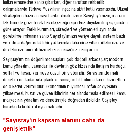
halkın emanetine sahip çıkarken, diğer taraftan rehberlik
çalışmalarıyla Türkiye Yüzyılı'nın inşasına aktif katkı yapmasıdır. Ulusal
stratejilerin hazırlanması başta olmak üzere Sayıştay'ımızın, idarenin
takdirini de gözeterek hazırlayacağı raporlara duyulan ihtiyaç günden
güne artıyor. Farklı kurumları, süreçleri ve yöntemleri aynı anda
görebilme imkanına sahip Sayıştay'ımızın veriye dayalı, sistem bazlı
ve katma değer odaklı bir yaklaşımla daha nice yıllar milletimize ve
devletimize önemli hizmetler sunacağına inanıyorum.
Sayıştay'ımızın değerli mensupları, çok değerli arkadaşlar; modern
kamu yönetimi, vatandaş ile devletin göz hizasında iletişim kurduğu,
şeffaf ve hesap vermeye dayalı bir sistemdir. Bu sistemde mali
denetim ne kadar sıkı, planlı ve sonuç odaklı olursa kamu hizmetleri
de o kadar verimli olur. Ekonominin büyümesi, refah seviyesinin
yükselmesi, huzur ve güven ikliminin her alanda tesis edilmesi, kamu
maliyesinin yönetim ve denetimiyle doğrudan ilişkilidir. Sayıştay
burada da kritik rol oynamaktadır.
"Sayıştay'ın kapsam alanını daha da
genişlettik"