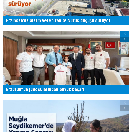
Erzincan'da alarm veren tablo! Nüfus düşüşü sürüyor
Erzurum'un judocularından büyük başarı