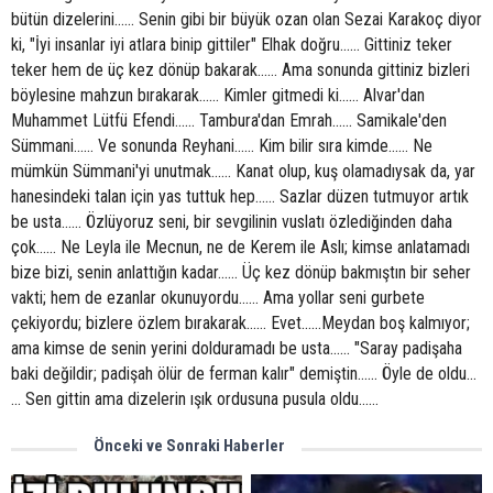
bütün dizelerini...… Senin gibi bir büyük ozan olan Sezai Karakoç diyor
ki, "İyi insanlar iyi atlara binip gittiler" Elhak doğru...… Gittiniz teker
teker hem de üç kez dönüp bakarak...… Ama sonunda gittiniz bizleri
böylesine mahzun bırakarak...… Kimler gitmedi ki...… Alvar'dan
Muhammet Lütfü Efendi...… Tambura'dan Emrah...… Samikale'den
Sümmani...… Ve sonunda Reyhani...… Kim bilir sıra kimde...… Ne
mümkün Sümmani'yi unutmak...… Kanat olup, kuş olamadıysak da, yar
hanesindeki talan için yas tuttuk hep...… Sazlar düzen tutmuyor artık
be usta...… Özlüyoruz seni, bir sevgilinin vuslatı özlediğinden daha
çok...… Ne Leyla ile Mecnun, ne de Kerem ile Aslı; kimse anlatamadı
bize bizi, senin anlattığın kadar...… Üç kez dönüp bakmıştın bir seher
vakti; hem de ezanlar okunuyordu...… Ama yollar seni gurbete
çekiyordu; bizlere özlem bırakarak...… Evet...…Meydan boş kalmıyor;
ama kimse de senin yerini dolduramadı be usta...… "Saray padişaha
baki değildir; padişah ölür de ferman kalır" demiştin...… Öyle de oldu...
… Sen gittin ama dizelerin ışık ordusuna pusula oldu...…
Önceki ve Sonraki Haberler