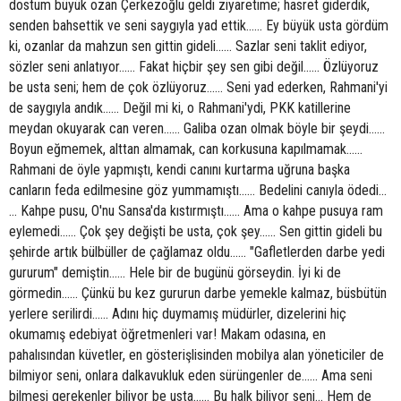
dostum büyük ozan Çerkezoğlu geldi ziyaretime; hasret giderdik,
senden bahsettik ve seni saygıyla yad ettik...… Ey büyük usta gördüm
ki, ozanlar da mahzun sen gittin gideli...… Sazlar seni taklit ediyor,
sözler seni anlatıyor...… Fakat hiçbir şey sen gibi değil...… Özlüyoruz
be usta seni; hem de çok özlüyoruz...… Seni yad ederken, Rahmani'yi
de saygıyla andık...… Değil mi ki, o Rahmani'ydi, PKK katillerine
meydan okuyarak can veren...… Galiba ozan olmak böyle bir şeydi...…
Boyun eğmemek, alttan almamak, can korkusuna kapılmamak...…
Rahmani de öyle yapmıştı, kendi canını kurtarma uğruna başka
canların feda edilmesine göz yummamıştı...… Bedelini canıyla ödedi...
… Kahpe pusu, O'nu Sansa'da kıstırmıştı...… Ama o kahpe pusuya ram
eylemedi...… Çok şey değişti be usta, çok şey...… Sen gittin gideli bu
şehirde artık bülbüller de çağlamaz oldu...… "Gafletlerden darbe yedi
gururum" demiştin...… Hele bir de bugünü görseydin. İyi ki de
görmedin...… Çünkü bu kez gururun darbe yemekle kalmaz, büsbütün
yerlere serilirdi...… Adını hiç duymamış müdürler, dizelerini hiç
okumamış edebiyat öğretmenleri var! Makam odasına, en
pahalısından küvetler, en gösterişlisinden mobilya alan yöneticiler de
bilmiyor seni, onlara dalkavukluk eden sürüngenler de...… Ama seni
bilmesi gerekenler biliyor be usta...… Bu halk biliyor seni… Hem de