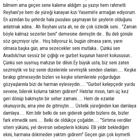
bilmem ama geçen sene kaleme aldığım şu yazıyı hem rahmetli
Reyhani’ye hem de yüreği kanayan kızı Yasemin’e armağan ediyorum.
En azından bu şehirde hala pusulası şaşmayan bir şeylerin olduğunu
anlatmak adına… Ah Reyhani usta ah, ne de çok özledik seni… "Zaman
böyle kalmaz sezerler beni" demesine demiştin de… Bu deli gönüle
söz geçmiyor işte… Hoş biliyoruz ki, bugün olmasa yarın, yarın
olmasa başka gün; ama sezecekler seni mutlaka… Çünkü sen
Anadolu'nun sessiz bir çığlığı ve gurbet kuşunun hasret kokususun…
Çünkü sen susmuş mahzun bir dilsin.Ey büyük usta; biz seni zaten
sezmiştik ve biz senin dizelerinle sevmiştik senden olanları...… Keşke
bırakıp gitmeseydin bizleri ve keşke sitemlerinle yoğurduğun
gözyaşlarınla bizi de harman eyleseydin...… "Gurbet kelepçedir yurdu
sevene, bilerek koluma taktım gidirem" Hatırlar mısın, tam üç kez
geri dönüp bakmıştın bir seher zamanı...… Hem de ezanlar
okunuyordu; ama yine de gitmiştin...… Üstelik yüreğinden kan damlaya
damlaya...… Kim bilir belki de sen giderek geldin bizlere de, bizler
fark etmedik seni...… Belki de öldükçe çoğaldın...… "Sırtıma verdiler
sitem yükünü, yel devirsin sebeplerin kökünü. Elli yıldır beklediğim
ekini, harmana dökmeden yaktım gidirem" Geçen gün çok kıymetli