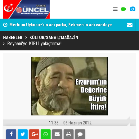
Merhum Uykusuz'un adı parka, Sekmen'in adı caddeye
Konuşanlar'
verildi
Gözaltına a
HABERLER
KÜLTÜR/SANAT//MAĞAZİN
Reyhani'ye KİRLİ yakıştırma!
11:38
06 Haziran 2012