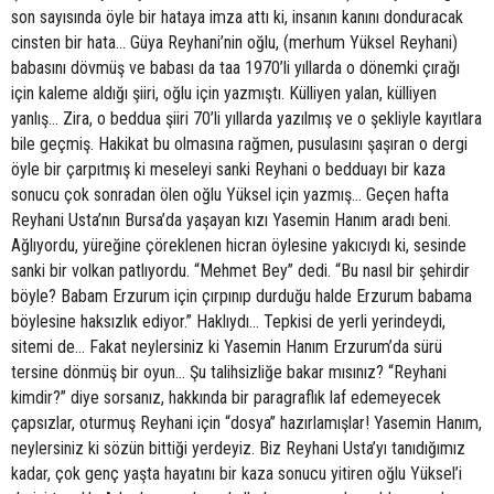
son sayısında öyle bir hataya imza attı ki, insanın kanını donduracak
cinsten bir hata… Güya Reyhani’nin oğlu, (merhum Yüksel Reyhani)
babasını dövmüş ve babası da taa 1970’li yıllarda o dönemki çırağı
için kaleme aldığı şiiri, oğlu için yazmıştı. Külliyen yalan, külliyen
yanlış… Zira, o beddua şiiri 70’li yıllarda yazılmış ve o şekliyle kayıtlara
bile geçmiş. Hakikat bu olmasına rağmen, pusulasını şaşıran o dergi
öyle bir çarpıtmış ki meseleyi sanki Reyhani o bedduayı bir kaza
sonucu çok sonradan ölen oğlu Yüksel için yazmış… Geçen hafta
Reyhani Usta’nın Bursa’da yaşayan kızı Yasemin Hanım aradı beni.
Ağlıyordu, yüreğine çöreklenen hicran öylesine yakıcıydı ki, sesinde
sanki bir volkan patlıyordu. “Mehmet Bey” dedi. “Bu nasıl bir şehirdir
böyle? Babam Erzurum için çırpınıp durduğu halde Erzurum babama
böylesine haksızlık ediyor.” Haklıydı… Tepkisi de yerli yerindeydi,
sitemi de… Fakat neylersiniz ki Yasemin Hanım Erzurum’da sürü
tersine dönmüş bir oyun… Şu talihsizliğe bakar mısınız? “Reyhani
kimdir?” diye sorsanız, hakkında bir paragraflık laf edemeyecek
çapsızlar, oturmuş Reyhani için “dosya” hazırlamışlar! Yasemin Hanım,
neylersiniz ki sözün bittiği yerdeyiz. Biz Reyhani Usta’yı tanıdığımız
kadar, çok genç yaşta hayatını bir kaza sonucu yitiren oğlu Yüksel’i