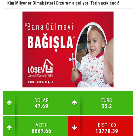
Kim Milyoner Olmak İster? Erzurum'a geliyor: Tarih açıklandı!
DOLAR
EURO
47.69
55.2
ALTIN
BIST 100
6667.66
13779.39