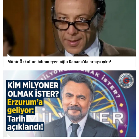
Münir Özkul’un bilinmeyen oğlu Kanada'da ortaya çıktı!