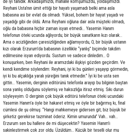
de iyi tanıdık. Arkadaşımızdı, mahalle komşumuzdu, yoldaşımızdı.
Reyhani Usta’nın ümit ettiği bir hayatı yaşamadı belki ama asla
babasına asi bir evlat da olmadı. Yüksel, bohem bir hayat yaşadı ve
yaşadığı gibi de öldü. Ama Reyhani oğluna dair asla müşteki olmadı,
oğlu da babasına hiçbir zaman isyan etmedi… Yasemin Hanım
telefonun öteki ucunda ağlıyordu; bir büyük sanatkarın kızı olarak…
Ama o acizliğinden çaresizliğinden ağlamıyordu, O, bir büyük ustanın
kızı olarak Erzurum’da babasının özellikle “yanlış” biçimde takdim
edilmesine isyan ediyordu. Sustum ve sadece dinledim… O
konuşurken, ben Reyhani ile aramızdaki ilişkiyi gözden geçirdim. Ve
kendi kendime söylendim: Reyhani, iyi ki bu günleri yaşayıp görmedin,
iyi ki bu alçaklığa yaralı yüreğini tanık etmedin.” İyi ki be usta sen
gittin… Yasemin, derginin editörünü telefonla arayıp bu bilginin baştan
sona yanlış olduğunu söylemiş ve haksızlığa itiraz etmiş. Sıkı durun
söyleyeyim. O derginin çok büyük editörü telefonun öteki ucundaki
Yasemin Hanım’a öyle bir hakaret etmiş ve öyle bir bağırmış kı, final
cümlesi de şu olmuş: “Hangi mahkemeye gidersen git, biz büyük bir
şirketiz gerekirse tazminat öderiz. Kimin umurunda” Vah… vah…
Erzurum sen bu hallere de mi düşecektin? Yasemin Hanım’ı
sakinleştirmek çok zor oldu. Üzüldüm… Küçük bir teselli olur mu