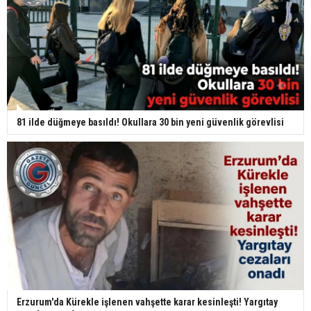
81 ilde düğmeye basıldı! Okullara 30 bin yeni güvenlik görevlisi
Erzurum'da Kürekle işlenen vahşette karar kesinleşti! Yargıtay