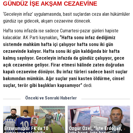
GÜNDÜZ İŞE AKŞAM CEZAEVİNE
‘Geceleyin infaz’ uygulamasında, basit suçlardan ceza alan hükümlüler
gündüz işe gidecek, akşam cezaevine dönecek.
Hafta sonu infazda ise sadece Cumartesi-pazar günleri hapiste
kalacaklar. AK Parti kaynakları
, “Hafta sonu infaz dediğimiz
sistemde mahkûm hafta içi çalışıyor hafta sonu iki gün
cezaevinde kalıyor. Hafta sonu iki gün kaldığında bir hafta
kalmış sayılıyor. Geceleyin infazda da gündüz çalışıyor, gece
açık cezaevine geliyor. Firar etmesi hâlinde zaten doğrudan
kapalı cezaevine dönüyor. Bu infaz türleri sadece basit suçlar
bakımından mümkün. Ağır suçlar yani kasten öldürme, cinsel
suçlar, terör gibi başlıkları kapsamıyor”
dedi.
Önceki ve Sonraki Haberler
Erzurumspor FK'da 10
Özgür Özel, "İşte Erdoğan,