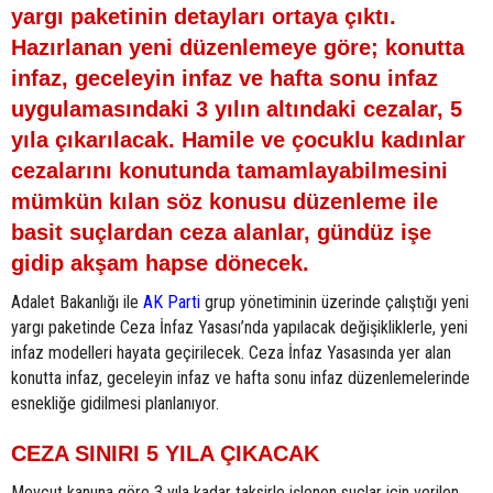
yargı paketinin detayları ortaya çıktı.
Hazırlanan yeni düzenlemeye göre; konutta
infaz, geceleyin infaz ve hafta sonu infaz
uygulamasındaki 3 yılın altındaki cezalar, 5
yıla çıkarılacak. Hamile ve çocuklu kadınlar
cezalarını konutunda tamamlayabilmesini
mümkün kılan söz konusu düzenleme ile
basit suçlardan ceza alanlar, gündüz işe
gidip akşam hapse dönecek.
Adalet Bakanlığı ile
AK Parti
grup yönetiminin üzerinde çalıştığı yeni
yargı paketinde Ceza İnfaz Yasası’nda yapılacak değişikliklerle, yeni
infaz modelleri hayata geçirilecek. Ceza İnfaz Yasasında yer alan
konutta infaz, geceleyin infaz ve hafta sonu infaz düzenlemelerinde
esnekliğe gidilmesi planlanıyor.
CEZA SINIRI 5 YILA ÇIKACAK
Mevcut kanuna göre 3 yıla kadar taksirle işlenen suçlar için verilen