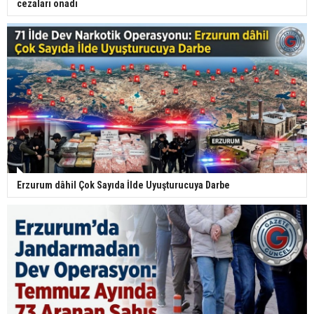
cezaları onadı
Erzurum dâhil Çok Sayıda İlde Uyuşturucuya Darbe