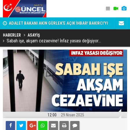
:
ADALET BAKANI AKIN GÜRLEK'E AÇIK İHBAR! BAKIRCI'YI
Bala İkra'y
KİM KORUYOR?
HABERLER
ASAYİŞ
Sabah işe, akşam cezaevine! İnfaz yasası değişiyor...
12:00
29 Nisan 2025