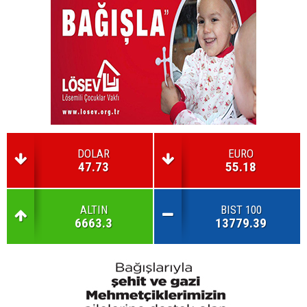
DOLAR
EURO
47.73
55.18
ALTIN
BIST 100
6663.3
13779.39