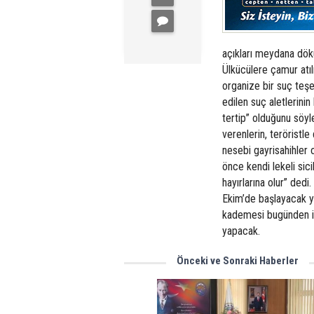
açıkları meydana dökü
Ülkücülere çamur atı
organize bir suç teş
edilen suç aletlerini
tertip” olduğunu söyl
verenlerin, teröristl
nesebi gayrisahihler 
önce kendi lekeli sici
hayırlarına olur” de
Ekim’de başlayacak y
kademesi bugünden it
yapacak.
Önceki ve Sonraki Haberler