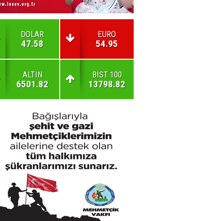
DOLAR
EURO
47.58
54.95
ALTIN
BIST 100
6501.82
13798.82