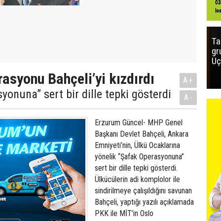
Ta
gr
Uç
asyonu Bahçeli’yi kızdırdı
A+
yonuna” sert bir dille tepki gösterdi
A-
Erzurum Güncel- MHP Genel
Başkanı Devlet Bahçeli, Ankara
Emniyeti’nin, Ülkü Ocaklarına
yönelik “Şafak Operasyonuna”
sert bir dille tepki gösterdi.
Ülkücülerin adi komplolor ile
sindirilmeye çalışıldığını savunan
Bahçeli, yaptığı yazılı açıklamada
PKK ile MİT’in Oslo