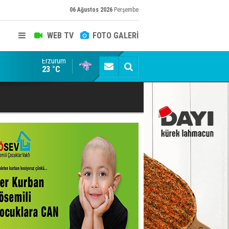
06 Ağustos 2026
Perşembe
WEB TV
FOTO GALERİ
Erzurum
Siyaset-Sermaye Çizgisinde Haklılığın Resmi: Selami Al
23 °C