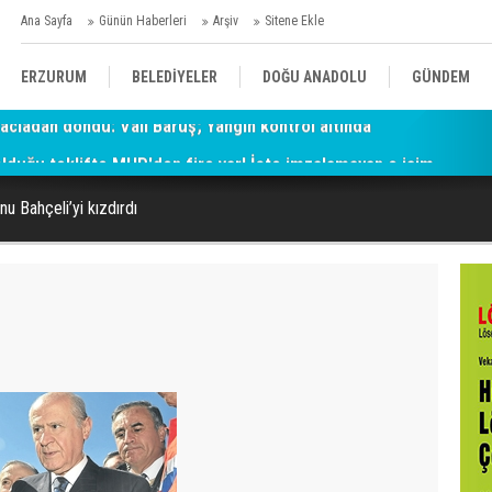
Ana Sayfa
Günün Haberleri
Arşiv
Sitene Ekle
ERZURUM
BELEDİYELER
DOĞU ANADOLU
GÜNDEM
 olduğu teklifte MHP'den fire var! İşte imzalamayan o isim
SİYASET
AFAD/ SAVAŞ
SPOR
u Bahçeli’yi kızdırdı
KÜLTÜR/SANAT//MAĞAZİN
BODRUM