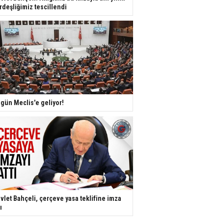
rdeşliğimiz tescillendi
gün Meclis'e geliyor!
vlet Bahçeli, çerçeve yasa teklifine imza
ı