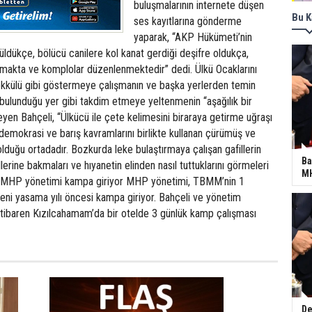
buluşmalarının internete düşen
Bu K
ses kayıtlarına gönderme
yaparak, “AKP Hükümeti’nin
ldükçe, bölücü canilere kol kanat gerdiği deşifre oldukça,
lmakta ve komplolar düzenlenmektedir” dedi. Ülkü Ocaklarını
ekkülü gibi göstermeye çalışmanın ve başka yerlerden temin
n bulunduğu yer gibi takdim etmeye yeltenmenin “aşağılık bir
eyen Bahçeli, “Ülkücü ile çete kelimesini biraraya getirme uğraşı
e demokrasi ve barış kavramlarını birlikte kullanan çürümüş ve
olduğu ortadadır. Bozkurda leke bulaştırmaya çalışan gafillerin
Ba
llerine bakmaları ve hıyanetin elinden nasıl tuttuklarını görmeleri
MH
di. MHP yönetimi kampa giriyor MHP yönetimi, TBMM’nin 1
eni yasama yılı öncesi kampa giriyor. Bahçeli ve yönetim
ibaren Kızılcahamam’da bir otelde 3 günlük kamp çalışması
De