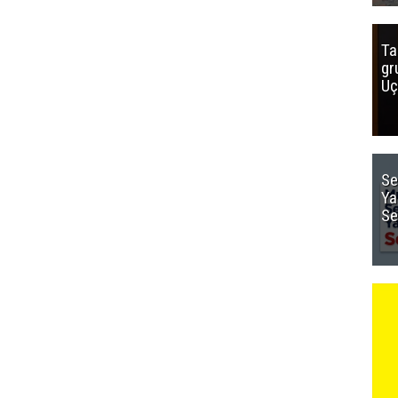
Ta
gr
Uç
Se
Ya
Se