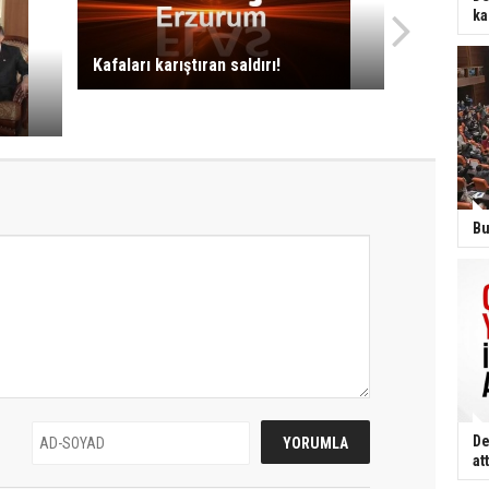
ka
Kafaları karıştıran saldırı!
Bu
De
att