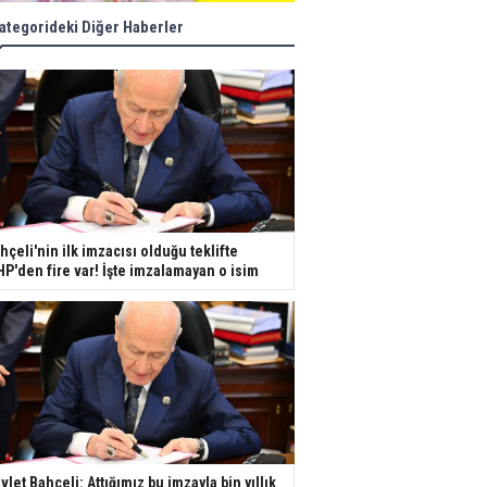
ategorideki Diğer Haberler
hçeli'nin ilk imzacısı olduğu teklifte
P'den fire var! İşte imzalamayan o isim
vlet Bahçeli: Attığımız bu imzayla bin yıllık