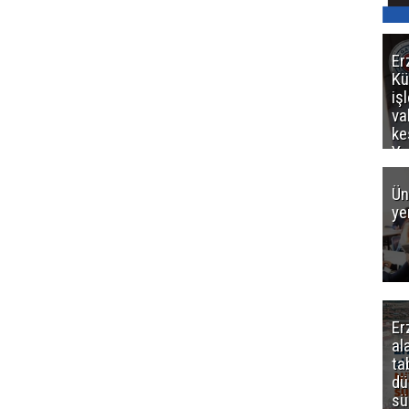
Er
Kü
iş
va
ke
Ya
ce
Ün
ye
Er
al
ta
dü
sü