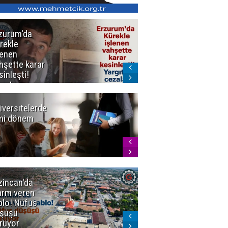
zurum'da
Erzurum dâhil
rekle
Çok Sayıda
lenen
İlde
hşette karar
Uyuşturucuya
sinleşti!
Darbe
rgıtay
zaları onadı
iversitelerde
Başkan
ni dönem
Sekmen'den
Tercih
Döneminde
Erzurum
Vurgusu
zincan'da
Meteoroloji
arm veren
uyardı!
blo! Nüfus
Doğu'ya yaz
şüşü
gelmeyecek
rüyor