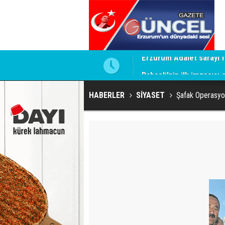
ntrol altında
Bahçeli'nin ilk imzacısı
HABERLER
SİYASET
Şafak Operasyon