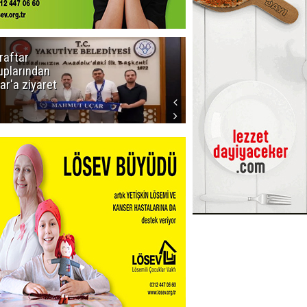
raftar
Ligde yeni
uplarından
sezon
ar'a ziyaret
başlıyor! İlk
düdük Bolu'da
çalacak