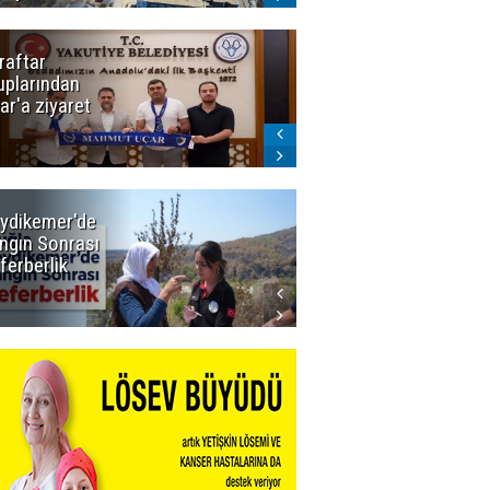
raftar
Ligde yeni
uplarından
sezon
ar'a ziyaret
başlıyor! İlk
düdük Bolu'da
çalacak
ydikemer'de
Muğla
ngın Sonrası
Büyükşehir
ferberlik
Tüm
İmkânlarıyla
Yangın
Sahasında