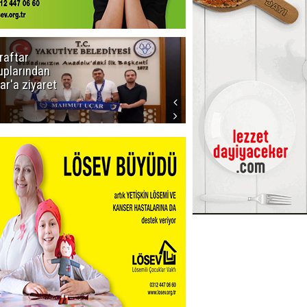
raftar
Ligde yeni
uplarından
sezon
ar'a ziyaret
başlıyor! İlk
düdük Bolu'da
çalacak