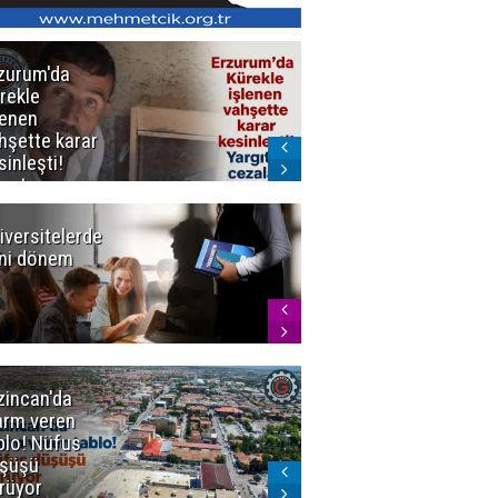
zurum'da
Erzurum dâhil
rekle
Çok Sayıda
lenen
İlde
hşette karar
Uyuşturucuya
sinleşti!
Darbe
rgıtay
zaları onadı
iversitelerde
Başkan
ni dönem
Sekmen'den
Tercih
Döneminde
Erzurum
Vurgusu
zincan'da
Meteoroloji
arm veren
uyardı!
blo! Nüfus
Doğu'ya yaz
şüşü
gelmeyecek
rüyor