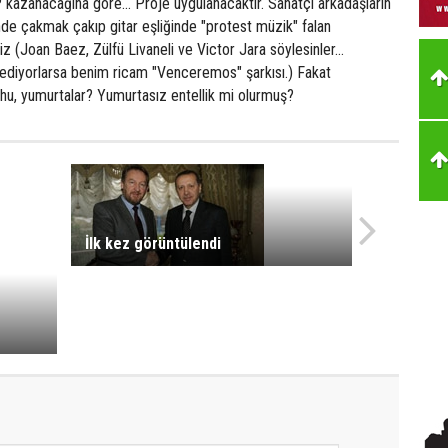
kazanacağına göre... Proje uygulanacaktır. Sanatçı arkadaşların
nde çakmak çakıp gitar eşliğinde "protest müzik" falan
z (Joan Baez, Zülfü Livaneli ve Victor Jara söylesinler...
l ediyorlarsa benim ricam "Venceremos" şarkısı.) Fakat
hu, yumurtalar? Yumurtasız entellik mi olurmuş?
İlk kez görüntülendi