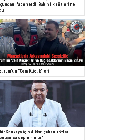
çundan ifade verdi: Bakın ilk sözleri ne
du
zurum’un "Cem Küçük"leri
hir Sarıkaya için dikkat çeken sözler!
onuşursa deprem olur"