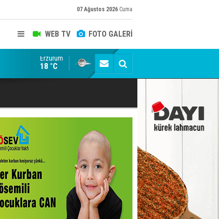
07 Ağustos 2026
Cuma
WEB TV
FOTO GALERİ
Erzurum
Siyaset-Sermaye Çizgisinde Haklılığın Resmi: Selami Al
18 °C