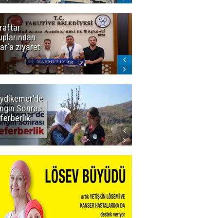
raftar
Ligde yeni
uplarından
sezon
ar'a ziyaret
başlıyor! İlk
düdük Bolu'da
çalacak
ydikemer'de
Muğla
ngın Sonrası
Büyükşehir
ferberlik
Tüm
İmkânlarıyla
Yangın
Sahasında