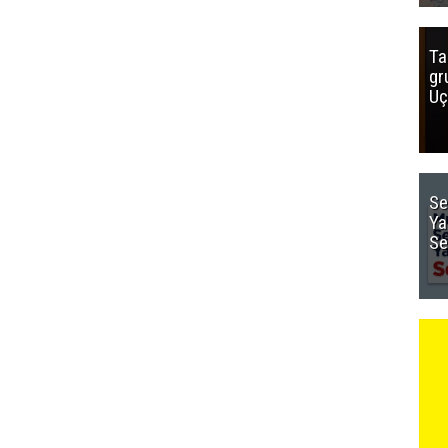
Ta
gr
Uç
Se
Ya
Se