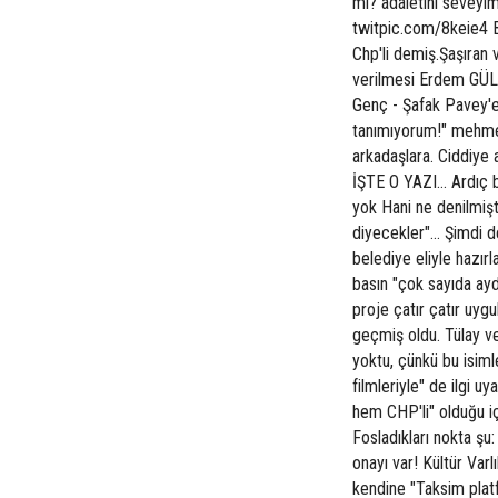
mi? adaletini seveyim
twitpic.com/8keie4 B
Chp'li demiş.Şaşıran v
verilmesi Erdem GÜLER
Genç - Şafak Pavey'e
tanımıyorum!" mehme
arkadaşlara. Ciddiye 
İŞTE O YAZI... Ardıç 
yok Hani ne denilmiş
diyecekler"... Şimdi 
belediye eliyle hazırl
basın "çok sayıda ayd
proje çatır çatır uyg
geçmiş oldu. Tülay ve
yoktu, çünkü bu isiml
filmleriyle" de ilgi u
hem CHP'li" olduğu i
Fosladıkları nokta şu:
onayı var! Kültür Var
kendine "Taksim platf