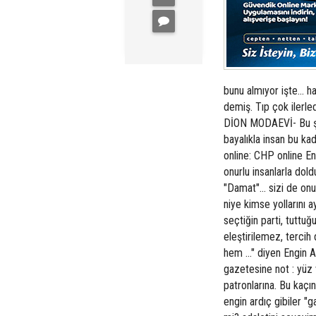
bunu almıyor işte... 
demiş. Tıp çok ilerled
DİON MODAEVİ- Bu şey
bayalıkla insan bu ka
online: CHP online Eng
onurlu insanlarla dol
"Damat"... sizi de on
niye kimse yollarını a
seçtiğin parti, tuttuğ
eleştirilemez, tercih
hem ..." diyen Engin 
gazetesine not : yüz v
patronlarına. Bu kaçı
engin ardıç gibiler "g