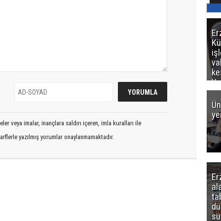
Er
Kü
iş
va
ke
Ya
ce
Ün
ye
er veya imalar, inançlara saldırı içeren, imla kuralları ile
arflerle yazılmış yorumlar onaylanmamaktadır.
Er
al
ta
dü
sü