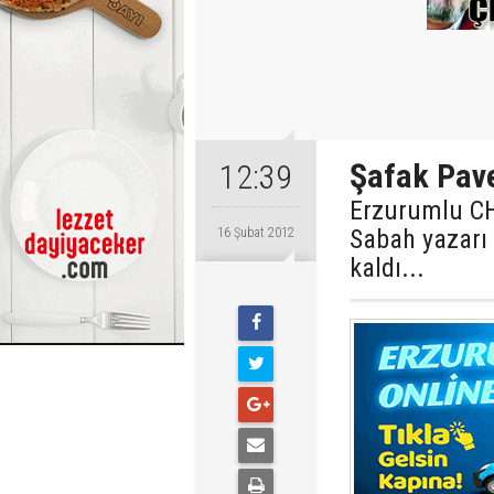
Şafak Pavey
12:39
Erzurumlu CHP
Sabah yazarı 
16 Şubat 2012
kaldı...