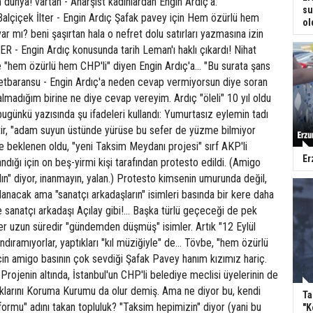
 dünya! vartan - Anarşist kadınlardan Engin Ardıç'a:
su
alçiçek İlter - Engin Ardıç Şafak pavey için Hem özürlü hem
ol
ar mı? beni şaşırtan hala o nefret dolu satırları yazmasına izin
 - Engin Ardıç konusunda tarih Leman'ı haklı çıkardı! Nihat
 "hem özürlü hem CHP'li" diyen Engin Ardıç'a... "Bu surata şans
tbaransu - Engin Ardıç'a neden cevap vermiyorsun diye soran
almadığım birine ne diye cevap vereyim. Ardıç "öleli" 10 yıl oldu
bugünkü yazısında şu ifadeleri kullandı: Yumurtasız eylemin tadı
tir, "adam suyun üstünde yürüse bu sefer de yüzme bilmiyor
de beklenen oldu, "yeni Taksim Meydanı projesi" sırf AKP'li
Er
andığı için on beş-yirmi kişi tarafından protesto edildi. (Amigo
ın" diyor, inanmayın, yalan.) Protesto kimsenin umurunda değil,
ulanacak ama "sanatçı arkadaşların" isimleri basında bir kere daha
 sanatçı arkadaşı Açılay gibi!... Başka türlü geçeceği de pek
er uzun süredir "gündemden düşmüş" isimler. Artık "12 Eylül
yandıramıyorlar, yaptıkları "kıl müziğiyle" de... Tövbe, "hem özürlü
çin amigo basının çok sevdiği Şafak Pavey hanım kızımız hariç.
 Projenin altında, İstanbul'un CHP'li belediye meclisi üyelerinin de
lıklarını Koruma Kurumu da olur demiş. Ama ne diyor bu, kendi
Ta
ormu" adını takan topluluk? "Taksim hepimizin" diyor (yani bu
"K