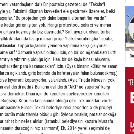
eni vatandaşların da!) Bir postalcı gazeteci de "Taksim'i
le ya, Taksim'i düşman kuvvetleri ele geçirmek üzereler, belki
parlar. "Bu projeden çok daha başarılı alternatifler vardır"
üne kadar gören işiten yok. Hangi protestocu şehirci ve mimar
eyi ortaya koymuş da biz duymadık? Sırf, uyuzluk olsun, torba
yıllık iktidarında hangi mimari proje "halka sorulmuştur" acaba,
lasınlar. Topçu kışlasının yeniden yapımına karşı çıkıyorlar,
ama sırf "Osmanlı yapısı" olduğu için, eh bir de ağababaları Lütfi
Bu
mriyle yıktırmış olduğu için. Haa, bir de kışla binası alışveriş
pitalistler para kazanacakları" için. (Oysa binanın kültür ve sanat
arca açıklandı, giriş katında da kafeteryalar falan bulunacakmış.)
ye kıyameti koparıyorlar, yalanlandı. (Ayia Triada kilisesini çok
n asıl derdi nedir? Bunların asıl derdi "AKP ne yaparsa" karşı
ara demektir. Onun için de kendileri söyleyecekler kendileri
kı Boğaziçi Köprüsü konusunda olduğu gibi. Tek umarları vardır:
mbasında Gürsel Tekin'i belediye reisi seçerler, o da projeyi
ım bütün molozlarıyla olduğu gibi öylece bırakılır, paralar sokağa
şlar rahat bir nefes alırlar. (İstanbul belediyesini kazara Mustafa
 inşaatın duracağını hiç sanmam!) Eh, 2014 yerel seçimini de