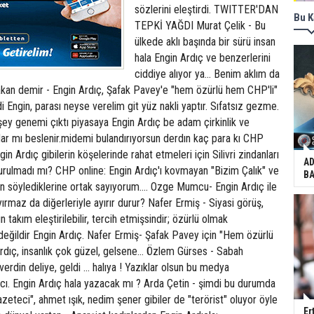
sözlerini eleştirdi. TWITTER'DAN
Bu K
TEPKİ YAĞDI Murat Çelik - Bu
ülkede aklı başında bir sürü insan
hala Engin Ardıç ve benzerlerini
ciddiye alıyor ya... Benim aklım da
hakan demir - Engin Ardıç, Şafak Pavey'e "hem özürlü hem CHP'li"
i Engin, parası neyse verelim git yüz nakli yaptır. Sıfatsız gezme.
 genemi çıktı piyasaya Engin Ardıç be adam çirkinlik ve
dar mı beslenir.midemi bulandırıyorsun derdın kaç para kı CHP
in Ardıç gibilerin köşelerinde rahat etmeleri için Silivri zindanları
AD
durulmadı mı? CHP online: Engin Ardıç'ı kovmayan "Bizim Çalık" ve
BA
un söylediklerine ortak sayıyorum.... Ozge Mumcu- Engin Ardıç ile
yırmaz da diğerleriyle ayırır durur? Nafer Ermiş - Siyasi görüş,
un takım eleştirilebilir, tercih etmişsindir; özürlü olmak
 değildir Engin Ardıç. Nafer Ermiş- Şafak Pavey için "Hem özürlü
Ardıç, insanlık çok güzel, gelsene... Özlem Gürses - Sabah
erdin deliye, geldi ... halıya ! Yazıklar olsun bu medya
ncı. Engin Ardıç hala yazacak mı ? Arda Çetin - şimdi bu durumda
azeteci", ahmet ışık, nedim şener gibiler de "terörist" oluyor öyle
Er