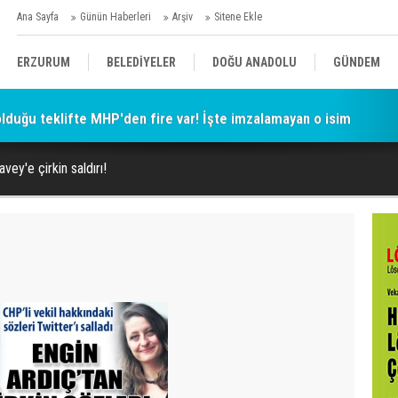
Ana Sayfa
Günün Haberleri
Arşiv
Sitene Ekle
ERZURUM
BELEDİYELER
DOĞU ANADOLU
GÜNDEM
 olduğu teklifte MHP'den fire var! İşte imzalamayan o isim
SİYASET
AFAD/ SAVAŞ
SPOR
vey'e çirkin saldırı!
KÜLTÜR/SANAT//MAĞAZİN
BODRUM