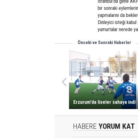
İstanbul'da gene AKP 
bir sonraki eylemleri
yapmalarını da bekleri
Dinleyici isteği kabu
yumurtalar nerede ya
Önceki ve Sonraki Haberler
Erzurum'da liseler sahaya indi
HABERE
YORUM KAT