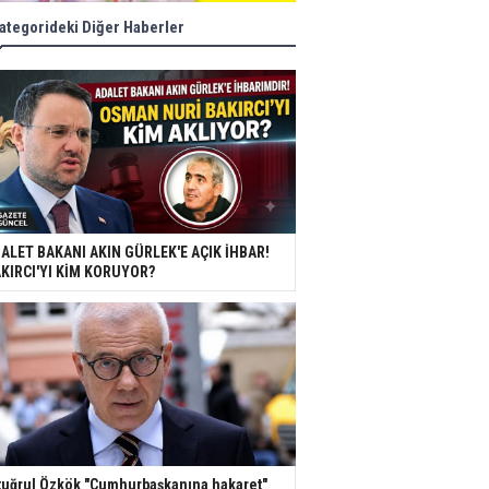
ategorideki Diğer Haberler
ALET BAKANI AKIN GÜRLEK'E AÇIK İHBAR!
KIRCI'YI KİM KORUYOR?
tuğrul Özkök "Cumhurbaşkanına hakaret"