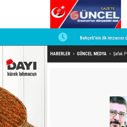
ntrol altında
Bahçeli'nin ilk imzacısı
HABERLER
GÜNCEL MEDYA
Şafak Pa