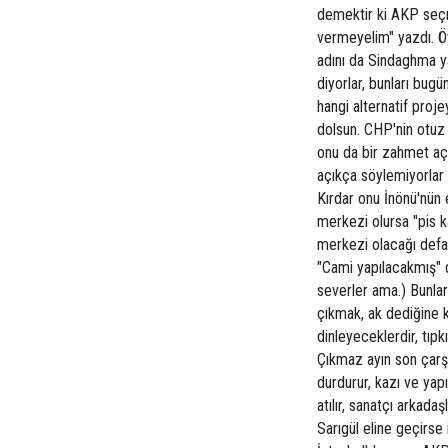
demektir ki AKP seçm
vermeyelim" yazdı. Öy
adını da Sindaghma ya
diyorlar, bunları bug
hangi alternatif proj
dolsun. CHP'nin otuz 
onu da bir zahmet açık
açıkça söylemiyorlar 
Kırdar onu İnönü'nün e
merkezi olursa "pis ka
merkezi olacağı defal
"Cami yapılacakmış" di
severler ama.) Bunları
çıkmak, ak dediğine k
dinleyeceklerdir, tıp
Çıkmaz ayın son çarşa
durdurur, kazı ve yap
atılır, sanatçı arkada
Sarıgül eline geçirse