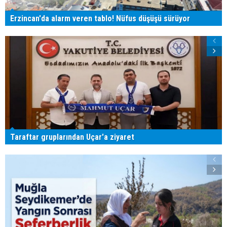
Erzincan'da alarm veren tablo! Nüfus düşüşü sürüyor
Taraftar gruplarından Uçar'a ziyaret