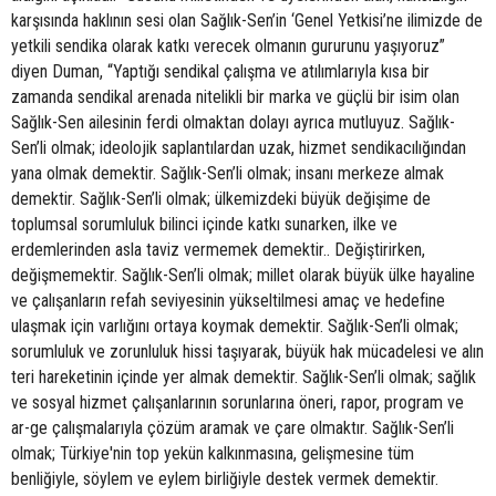
karşısında haklının sesi olan Sağlık-Sen’in ‘Genel Yetkisi’ne ilimizde de
yetkili sendika olarak katkı verecek olmanın gururunu yaşıyoruz”
diyen Duman, “Yaptığı sendikal çalışma ve atılımlarıyla kısa bir
zamanda sendikal arenada nitelikli bir marka ve güçlü bir isim olan
Sağlık-Sen ailesinin ferdi olmaktan dolayı ayrıca mutluyuz. Sağlık-
Sen’li olmak; ideolojik saplantılardan uzak, hizmet sendikacılığından
yana olmak demektir. Sağlık-Sen’li olmak; insanı merkeze almak
demektir. Sağlık-Sen’li olmak; ülkemizdeki büyük değişime de
toplumsal sorumluluk bilinci içinde katkı sunarken, ilke ve
erdemlerinden asla taviz vermemek demektir.. Değiştirirken,
değişmemektir. Sağlık-Sen’li olmak; millet olarak büyük ülke hayaline
ve çalışanların refah seviyesinin yükseltilmesi amaç ve hedefine
ulaşmak için varlığını ortaya koymak demektir. Sağlık-Sen’li olmak;
sorumluluk ve zorunluluk hissi taşıyarak, büyük hak mücadelesi ve alın
teri hareketinin içinde yer almak demektir. Sağlık-Sen’li olmak; sağlık
ve sosyal hizmet çalışanlarının sorunlarına öneri, rapor, program ve
ar-ge çalışmalarıyla çözüm aramak ve çare olmaktır. Sağlık-Sen’li
olmak; Türkiye'nin top yekün kalkınmasına, gelişmesine tüm
benliğiyle, söylem ve eylem birliğiyle destek vermek demektir.