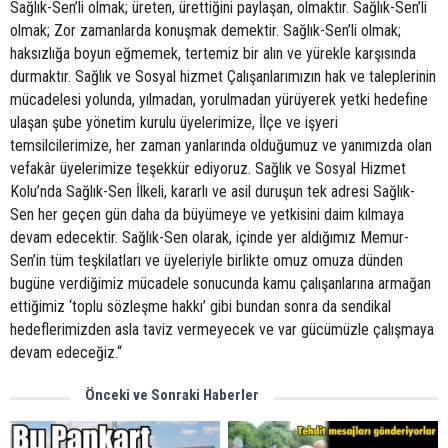
Sağlık-Sen’li olmak; üreten, ürettiğini paylaşan, olmaktır. Sağlık-Sen’li
olmak; Zor zamanlarda konuşmak demektir. Sağlık-Sen’li olmak;
haksızlığa boyun eğmemek, tertemiz bir alın ve yürekle karşısında
durmaktır. Sağlık ve Sosyal hizmet Çalışanlarımızın hak ve taleplerinin
mücadelesi yolunda, yılmadan, yorulmadan yürüyerek yetki hedefine
ulaşan şube yönetim kurulu üyelerimize, İlçe ve işyeri
temsilcilerimize, her zaman yanlarında olduğumuz ve yanımızda olan
vefakâr üyelerimize teşekkür ediyoruz. Sağlık ve Sosyal Hizmet
Kolu’nda Sağlık-Sen İlkeli, kararlı ve asil duruşun tek adresi Sağlık-
Sen her geçen gün daha da büyümeye ve yetkisini daim kılmaya
devam edecektir. Sağlık-Sen olarak, içinde yer aldığımız Memur-
Sen’in tüm teşkilatları ve üyeleriyle birlikte omuz omuza dünden
bugüne verdiğimiz mücadele sonucunda kamu çalışanlarına armağan
ettiğimiz ‘toplu sözleşme hakkı’ gibi bundan sonra da sendikal
hedeflerimizden asla taviz vermeyecek ve var gücümüzle çalışmaya
devam edeceğiz.“
Önceki ve Sonraki Haberler