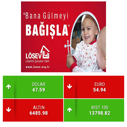
DOLAR
EURO
47.59
54.94
ALTIN
BIST 100
6485.98
13798.82