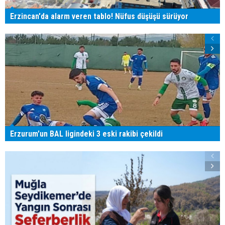
Erzincan'da alarm veren tablo! Nüfus düşüşü sürüyor
Erzurum'un BAL ligindeki 3 eski rakibi çekildi