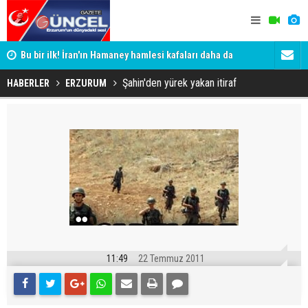
Bu bir ilk! İran'ın Hamaney hamlesi kafaları daha da
Erzurum'da 
karıştırdı
Şahin'den yürek yakan itiraf
HABERLER
ERZURUM
11:49
22 Temmuz 2011