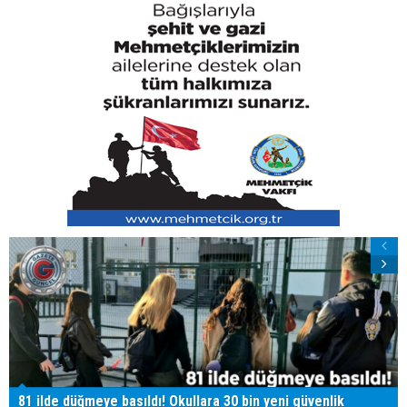
81 ilde düğmeye basıldı! Okullara 30 bin yeni güvenlik