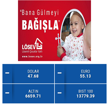
DOLAR
EURO
47.68
55.13
ALTIN
BIST 100
6659.71
13779.39