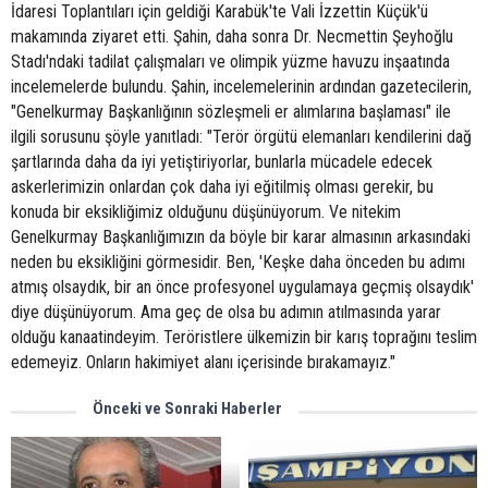
İdaresi Toplantıları için geldiği Karabük'te Vali İzzettin Küçük'ü
makamında ziyaret etti. Şahin, daha sonra Dr. Necmettin Şeyhoğlu
Stadı'ndaki tadilat çalışmaları ve olimpik yüzme havuzu inşaatında
incelemelerde bulundu. Şahin, incelemelerinin ardından gazetecilerin,
"Genelkurmay Başkanlığının sözleşmeli er alımlarına başlaması" ile
ilgili sorusunu şöyle yanıtladı: "Terör örgütü elemanları kendilerini dağ
şartlarında daha da iyi yetiştiriyorlar, bunlarla mücadele edecek
askerlerimizin onlardan çok daha iyi eğitilmiş olması gerekir, bu
konuda bir eksikliğimiz olduğunu düşünüyorum. Ve nitekim
Genelkurmay Başkanlığımızın da böyle bir karar almasının arkasındaki
neden bu eksikliğini görmesidir. Ben, 'Keşke daha önceden bu adımı
atmış olsaydık, bir an önce profesyonel uygulamaya geçmiş olsaydık'
diye düşünüyorum. Ama geç de olsa bu adımın atılmasında yarar
olduğu kanaatindeyim. Teröristlere ülkemizin bir karış toprağını teslim
edemeyiz. Onların hakimiyet alanı içerisinde bırakamayız."
Önceki ve Sonraki Haberler